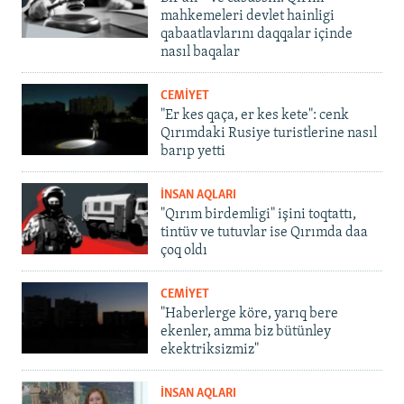
mahkemeleri devlet hainligi
qabaatlavlarını daqqalar içinde
nasıl baqalar
CEMİYET
"Er kes qaça, er kes kete": cenk
Qırımdaki Rusiye turistlerine nasıl
barıp yetti
İNSAN AQLARI
"Qırım birdemligi" işini toqtattı,
tintüv ve tutuvlar ise Qırımda daa
çoq oldı
CEMİYET
"Haberlerge köre, yarıq bere
ekenler, amma biz bütünley
ekektriksizmiz"
İNSAN AQLARI