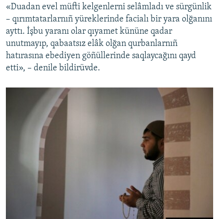
«Duadan evel müfti kelgenlerni selâmladı ve sürgünlik
– qırımtatarlarnıñ yüreklerinde facialı bir yara olğanını
ayttı. İşbu yaranı olar qıyamet kününe qadar
unutmayıp, qabaatsız elâk olğan qurbanlarnıñ
hatırasına ebediyen göñüllerinde saqlaycağını qayd
etti», – denile bildirüvde.