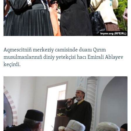
Aqmescitniñ merkeziy camisinde duanı Qırım
musulmanlarınıñ diniy yetekçisi hacı Emirali Ablayev
keçirdi.