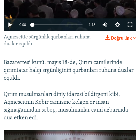
Русский
Українською
0:00
1:18
Aqmescitte sürgünlik qurbanları ruhuna
Doğru link
QOŞULIÑIZ!
dualar oquldı
Bazarertesi künü, mayıs 18-de, Qırım camilerinde
RFE/RS bütün saytları
qırımtatar halqı srgünliginiñ qurbanları ruhuna dualar
oquldı.
Qırım musulmanları diniy idaresi bildirgeni kibi,
Aqmescitniñ Kebir camisine kelgen er insan
sığmağanından sebep, musulmanlar cami azbarında
dua etken edi.