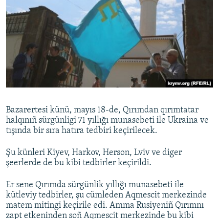
Bazarertesi künü, mayıs 18-de, Qırımdan qırımtatar
halqınıñ sürgünligi 71 yıllığı munasebeti ile Ukraina ve
tışında bir sıra hatıra tedbiri keçirilecek.
Şu künleri Kiyev, Harkov, Herson, Lviv ve diger
şeerlerde de bu kibi tedbirler keçirildi.
Er sene Qırımda sürgünlik yıllığı munasebeti ile
kütleviy tedbirler, şu cümleden Aqmescit merkezinde
matem mitingi keçirile edi. Amma Rusiyeniñ Qırımnı
zapt etkeninden soñ Aqmescit merkezinde bu kibi