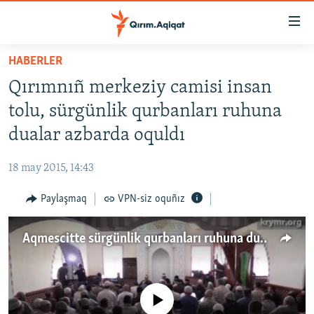
Link
açıqlığı
Esas
HABERLER
mündericege
HABERLER
Qırımnıñ merkeziy camisi insan
qaytmaq
SİYASET
Baş
tolu, sürgünlik qurbanları ruhuna
İQTİSADİYAT
navigatsiyağa
dualar azbarda oquldı
qaytmaq
CEMİYET
Qıdıruvğa
18 may 2015, 14:43
MEDENİYET
qaytmaq
Paylaşmaq
VPN-siz oquñız
İNSAN AQLARI
VİDEO
Aqmescitte sürgünlik qurbanları ruhuna dualar oquldı
SÜRET
BLOGLAR
No media source currently available
FİKİR