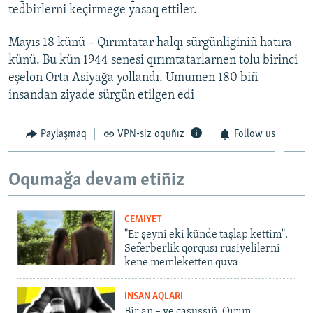
tedbirlerni keçirmege yasaq ettiler.
Mayıs 18 künü – Qırımtatar halqı sürgünliginiñ hatıra
künü. Bu kün 1944 senesi qırımtatarlarnen tolu birinci
eşelon Orta Asiyağa yollandı. Umumen 180 biñ
insandan ziyade sürgün etilgen edi
Paylaşmaq
VPN-siz oquñız
Follow us
Oqumağa devam etiñiz
CEMİYET
"Er şeyni eki künde taşlap kettim".
Seferberlik qorqusı rusiyelilerni
kene memleketten quva
İNSAN AQLARI
Bir an – ve casussıñ. Qırım