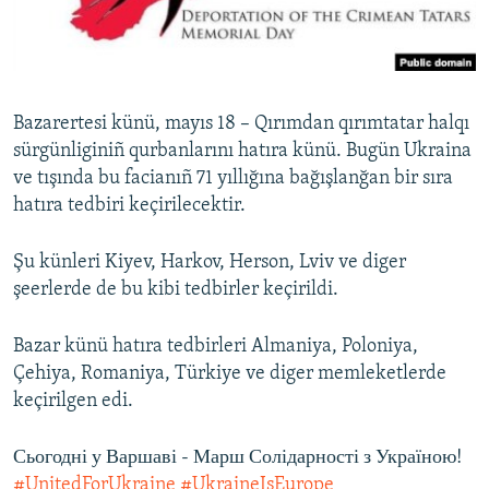
Русский
Українською
Bazarertesi künü, mayıs 18 – Qırımdan qırımtatar halqı
QOŞULIÑIZ!
sürgünliginiñ qurbanlarını hatıra künü. Bugün Ukraina
ve tışında bu facianıñ 71 yıllığına bağışlanğan bir sıra
hatıra tedbiri keçirilecektir.
RFE/RS bütün saytları
Şu künleri Kiyev, Harkov, Herson, Lviv ve diger
şeerlerde de bu kibi tedbirler keçirildi.
Bazar künü hatıra tedbirleri Almaniya, Poloniya,
Çehiya, Romaniya, Türkiye ve diger memleketlerde
keçirilgen edi.
Сьогодні у Варшаві - Марш Солідарності з Україною!
#UnitedForUkraine
#UkraineIsEurope