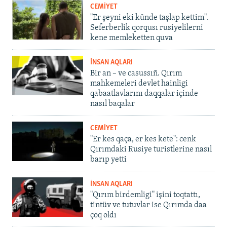
CEMİYET
"Er şeyni eki künde taşlap kettim".
Seferberlik qorqusı rusiyelilerni
kene memleketten quva
İNSAN AQLARI
Bir an – ve casussıñ. Qırım
mahkemeleri devlet hainligi
qabaatlavlarını daqqalar içinde
nasıl baqalar
CEMİYET
"Er kes qaça, er kes kete": cenk
Qırımdaki Rusiye turistlerine nasıl
barıp yetti
İNSAN AQLARI
"Qırım birdemligi" işini toqtattı,
tintüv ve tutuvlar ise Qırımda daa
çoq oldı