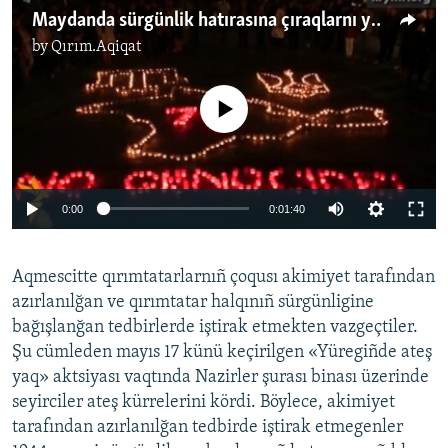
Maydanda sürgünlik hatırasına çıraqlarnı yaqtılar
by
Qırım.Aqiqat
No media source currently available
0:00
0:01:40
Aqmescitte qırımtatarlarnıñ çoqusı akimiyet tarafından
azırlanılğan ve qırımtatar halqınıñ sürgünligine
bağışlanğan tedbirlerde iştirak etmekten vazgeçtiler.
Şu cümleden mayıs 17 künü keçirilgen «Yüregiñde ateş
yaq» aktsiyası vaqtında Nazirler şurası binası üzerinde
seyirciler ateş kürrelerini kördi. Böylece, akimiyet
tarafından azırlanılğan tedbirde iştirak etmegenler