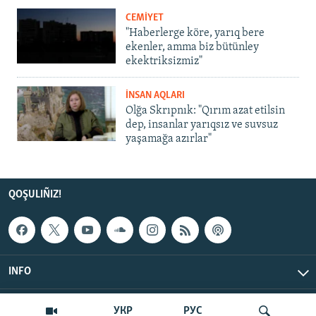
CEMİYET
"Haberlerge köre, yarıq bere
ekenler, amma biz bütünley
ekektriksizmiz"
İNSAN AQLARI
Olğa Skrıpnık: "Qırım azat etilsin
dep, insanlar yarıqsız ve suvsuz
yaşamağa azırlar"
QOŞULIÑIZ!
INFO
© Qırım.Aqiqat, 2026 | All Rights Reserved.
УКР
РУС