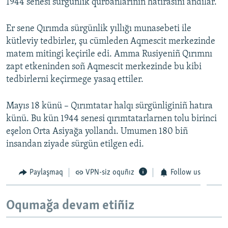
1944 senesi sürgünlik qurbanlarınıñ hatırasını añdılar.
Er sene Qırımda sürgünlik yıllığı munasebeti ile
kütleviy tedbirler, şu cümleden Aqmescit merkezinde
matem mitingi keçirile edi. Amma Rusiyeniñ Qırımnı
zapt etkeninden soñ Aqmescit merkezinde bu kibi
tedbirlerni keçirmege yasaq ettiler.
Mayıs 18 künü – Qırımtatar halqı sürgünliginiñ hatıra
künü. Bu kün 1944 senesi qırımtatarlarnen tolu birinci
eşelon Orta Asiyağa yollandı. Umumen 180 biñ
insandan ziyade sürgün etilgen edi.
Paylaşmaq
VPN-siz oquñız
Follow us
Oqumağa devam etiñiz