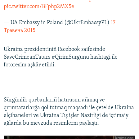
pic.twitter.com/BFphp2MX5e
— UA Embassy in Poland (@UkrEmbassyPL)
17
Травень 2015
Ukraina prezidentiniñ Facebook saifesinde
SaveCrimeanTatars #QirimSurgunu hashtagi ile
fotoresim aşkâr etildi.
Sürgünlik qurbanlarıñ hatırasını añmaq ve
qırımtatarlarğa qol tutmaq maqsadı ile çetelde Ukraina
elçihaneleri ve Ukraina Tış işler Nazirligi de içtimaiy
ağlarda bu mevzuda resimlerni paylaştı.