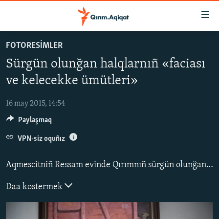
Link
açıqlığı
Esas
FOTORESİMLER
mündericege
HABERLER
Sürgün olunğan halqlarnıñ «faciası
qaytmaq
SİYASET
Baş
ve kelecekke ümütleri»
İQTİSADİYAT
navigatsiyağa
qaytmaq
16 may 2015, 14:54
CEMİYET
Qıdıruvğa
Paylaşmaq
MEDENİYET
qaytmaq
VPN-siz oquñız
İNSAN AQLARI
VİDEO
Aqmescitniñ Ressam evinde Qırımnıñ sürgün olunğan halqlarnıñ er yıllıq 26-ncı ressamlar sergisi açıldı.
SÜRET
Daa kostermek
BLOGLAR
FİKİR