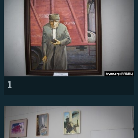
Русский
Українською
QOŞULIÑIZ!
RFE/RS bütün saytları
1