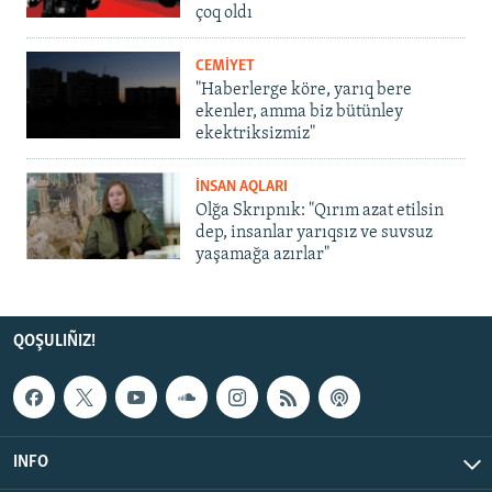
çoq oldı
CEMİYET
"Haberlerge köre, yarıq bere
ekenler, amma biz bütünley
ekektriksizmiz"
İNSAN AQLARI
Olğa Skrıpnık: "Qırım azat etilsin
dep, insanlar yarıqsız ve suvsuz
yaşamağa azırlar"
QOŞULIÑIZ!
INFO