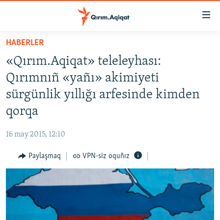
Link
açıqlığı
Esas
HABERLER
mündericege
HABERLER
«Qırım.Aqiqat» teleleyhası:
qaytmaq
SİYASET
Baş
Qırımnıñ «yañı» akimiyeti
İQTİSADİYAT
navigatsiyağa
sürgünlik yıllığı arfesinde kimden
qaytmaq
CEMİYET
qorqa
Qıdıruvğa
MEDENİYET
qaytmaq
16 may 2015, 12:10
İNSAN AQLARI
Paylaşmaq
VPN-siz oquñız
VİDEO
SÜRET
BLOGLAR
FİKİR