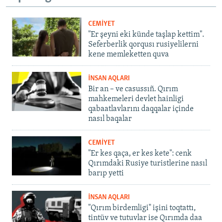
CEMİYET
"Er şeyni eki künde taşlap kettim".
Seferberlik qorqusı rusiyelilerni
kene memleketten quva
İNSAN AQLARI
Bir an – ve casussıñ. Qırım
mahkemeleri devlet hainligi
qabaatlavlarını daqqalar içinde
nasıl baqalar
CEMİYET
"Er kes qaça, er kes kete": cenk
Qırımdaki Rusiye turistlerine nasıl
barıp yetti
İNSAN AQLARI
"Qırım birdemligi" işini toqtattı,
tintüv ve tutuvlar ise Qırımda daa