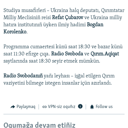
Studiya musafirleri – Ukraina halq deputatı, Qırımtatar
Milliy Meclisiniñ reisi
Refat Çubarov
ve Ukraina milliy
hatıra institutınıñ üyken ilmiy hadimi
Bogdan
Korolenko
.
Programma cumaertesi künü saat 18:30 ve bazar künü
saat 11:30 efirge çıqa.
Radіo Svoboda
ve
Qırım.Aqiqat
saytlarında saat 18:30 seyir etmek mümkün.
Radio Svobodanıñ
yañı leyhası – işğal etilgen Qırım
vaziyetini bilmege istegen insanlar içün azırlandı.
Paylaşmaq
VPN-siz oquñız
Follow us
Oqumağa devam etiñiz