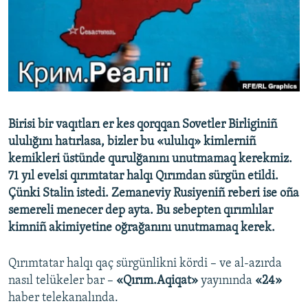
Русский
Українською
QOŞULIÑIZ!
Birisi bir vaqıtları er kes qorqqan Sovetler Birliginiñ
ululığını hatırlasa, bizler bu «ululıq» kimlerniñ
RFE/RS bütün saytları
kemikleri üstünde qurulğanını unutmamaq kerekmiz.
71 yıl evelsi qırımtatar halqı Qırımdan sürgün etildi.
Çünki Stalin istedi. Zemaneviy Rusiyeniñ reberi ise oña
semereli menecer dep ayta. Bu sebepten qırımlılar
kimniñ akimiyetine oğrağanını unutmamaq kerek.
Qırımtatar halqı qaç sürgünlikni kördi – ve al-azırda
nasıl telükeler bar –
«Qırım.Aqiqat»
yayınında
«24»
haber telekanalında.