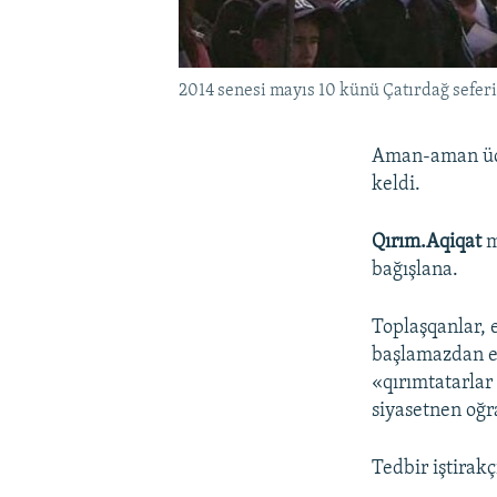
2014 senesi mayıs 10 künü Çatırdağ seferi
Aman-aman üç b
keldi.
Qırım.Aqiqat
m
bağışlana.
Toplaşqanlar, e
başlamazdan ev
«qırımtatarlar
siyasetnen oğ
Tedbir iştirakç