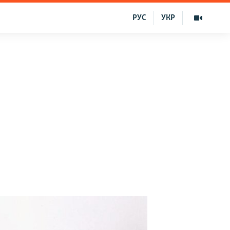
РУС
УКР