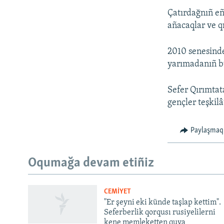
Çatırdağnıñ eñ
añacaqlar ve qı
2010 senesinde
yarımadanıñ bü
Sefer Qırımtat
gençler teşkilât
Paylaşmaq
Русский
Oqumağa devam etiñiz
Українською
CEMİYET
QOŞULIÑIZ!
"Er şeyni eki künde taşlap kettim".
Seferberlik qorqusı rusiyelilerni
kene memleketten quva