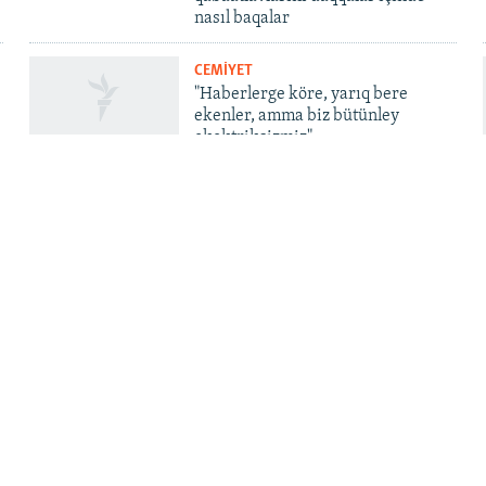
nasıl baqalar
CEMİYET
"Haberlerge köre, yarıq bere
ekenler, amma biz bütünley
ekektriksizmiz"
QOŞULIÑIZ!