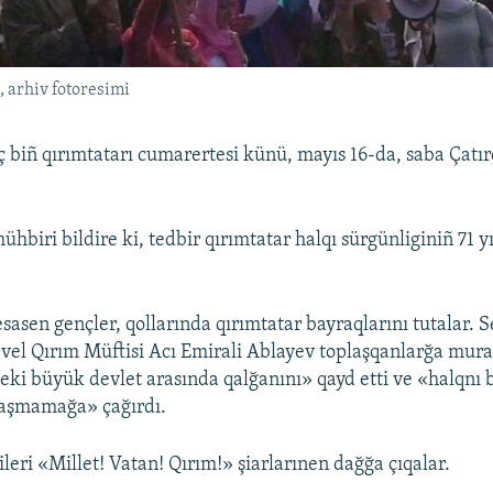
, arhiv fotoresimi
iñ qırımtatarı cumarertesi künü, mayıs 16-da, saba Çatır
ühbiri bildire ki, tedbir qırımtatar halqı sürgünliginiñ 71 yı
sasen gençler, qollarında qırımtatar bayraqlarını tutalar. S
el Qırım Müftisi Acı Emirali Ablayev toplaşqanlarğa murac
 eki büyük devlet arasında qalğanını» qayd etti ve «halqnı
raşmamağa» çağırdı.
ileri «Millet! Vatan! Qırım!» şiarlarınen dağğa çıqalar.