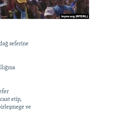
dağ seferine
llığına
efer
aat etip,
 birleşmege ve