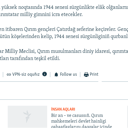
 yüksek noqtasında 1944 senesi sürgünlikte elâk olğanlarnı
rımtatar milliy gimnini icra etecekler.
n itibaren Qırım gençleri Çatırdağ seferine keçireler. Gen
tün köşelerinden kelip, 1944 senesi sürgünliginiñ qurbanla
ar Milliy Meclisi, Qırım musulmanları diniy idaresi, qırımt
ları tarafından teşkil etildi.
VPN-siz oquñız
Follow us
Print
İNSAN AQLARI
Bir an – ve casussıñ. Qırım
mahkemeleri devlet hainligi
qabaatlavlarını daqqalar içinde