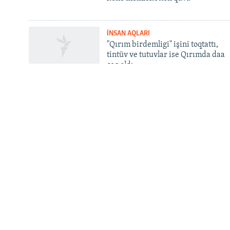
İNSAN AQLARI
RFE/RS bütün saytları
"Qırım birdemligi" işini toqtattı,
tintüv ve tutuvlar ise Qırımda daa
çoq oldı
INFO
Contacts
Qırım.Aqiqat. Bizim aqqında
Android | iOS
RSS