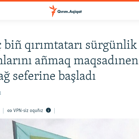
ç biñ qırımtatarı sürgünlik
nlarını añmaq maqsadınen
ağ seferine başladı
1
VPN-siz oquñız