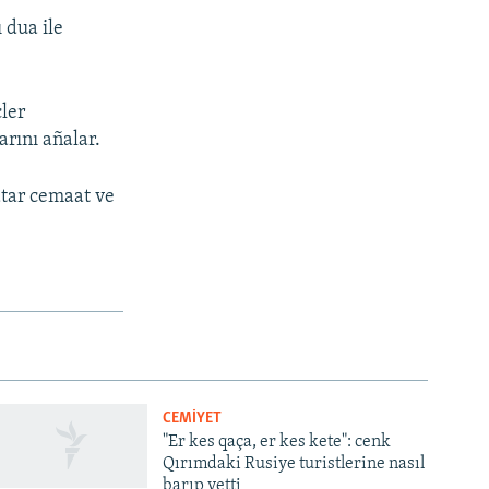
 dua ile
çler
rını añalar.
atar cemaat ve
CEMİYET
"Er kes qaça, er kes kete": cenk
Qırımdaki Rusiye turistlerine nasıl
barıp yetti