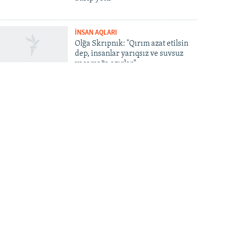
İNSAN AQLARI
Olğa Skrıpnık: "Qırım azat etilsin
dep, insanlar yarıqsız ve suvsuz
yaşamağa azırlar"
© Qırım.Aqiqat, 2026 | All Rights Reserved.