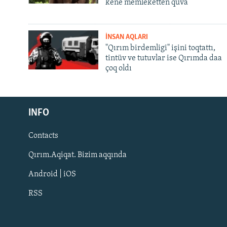
kene memleketten quva
İNSAN AQLARI
"Qırım birdemligi" işini toqtattı,
tintüv ve tutuvlar ise Qırımda daa
çoq oldı
Русский
INFO
Українською
Contacts
QOŞULIÑIZ!
Qırım.Aqiqat. Bizim aqqında
Android | iOS
RSS
RFE/RS bütün saytları