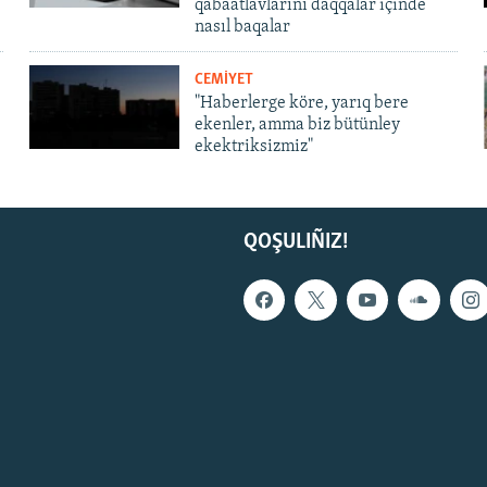
qabaatlavlarını daqqalar içinde
nasıl baqalar
CEMİYET
"Haberlerge köre, yarıq bere
ekenler, amma biz bütünley
ekektriksizmiz"
QOŞULIÑIZ!