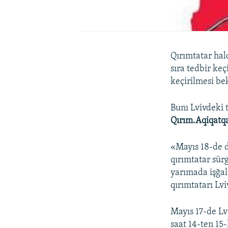
Qırımtatar hal
sıra tedbir ke
keçirilmesi be
Bunı Lvivdeki 
Qırım.Aqiqatq
«Mayıs 18-de 
qırımtatar sürg
yarımada işğal
qırımtatarı Lvi
Mayıs 17-de Lv
saat 14-ten 15