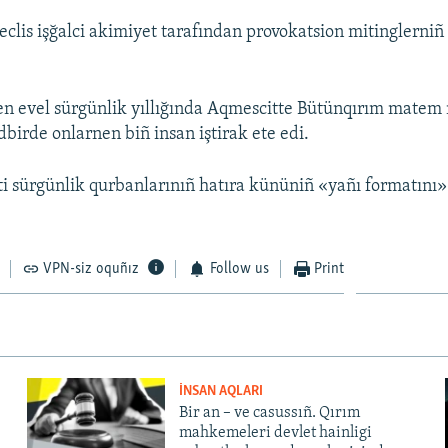
eclis işğalci akimiyet tarafından provokatsion mitinglerniñ 
en evel sürgünlik yıllığında Aqmescitte Bütünqırım matem 
edbirde onlarnen biñ insan iştirak ete edi.
i sürgünlik qurbanlarınıñ hatıra kününiñ «yañı formatını» 
VPN-siz oquñız
Follow us
Print
İNSAN AQLARI
Bir an – ve casussıñ. Qırım
mahkemeleri devlet hainligi