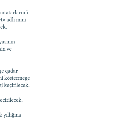
ımtatarlarnıñ
et» adlı mini
cek.
yasınıñ
ain ve
ge qadar
ini köstermege
i keçirilecek.
eçirilecek.
 yıllığına