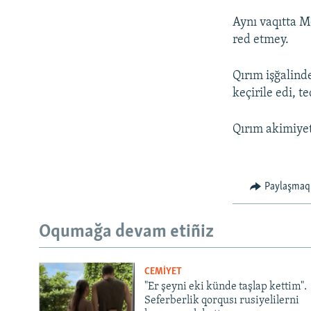
Aynı vaqıtta M
red etmey.
Qırım işğalind
keçirile edi, t
Qırım akimiyet
Paylaşmaq
Oqumağa devam etiñiz
CEMİYET
"Er şeyni eki künde taşlap kettim".
Seferberlik qorqusı rusiyelilerni