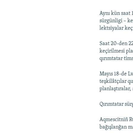
Aynı kün saat 
sürgünligi – ke
lektsiyalar keç
Saat 20-den 2
keçirilmesi pl
qırımtatar tim
Mayıs 18-de Lv
teşkilâtçılar 
planlaştıralar
Qırımtatar sürg
Aqmescitniñ Ru
bağışlanğan ma