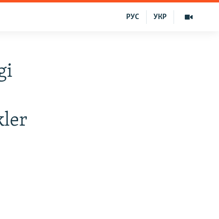
РУС
УКР
gi
ler