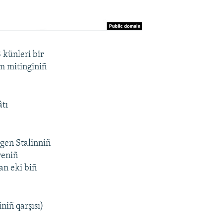
 künleri bir
em mitinginiñ
âtı
gen Stalinniñ
yeniñ
an eki biñ
niñ qarşısı)