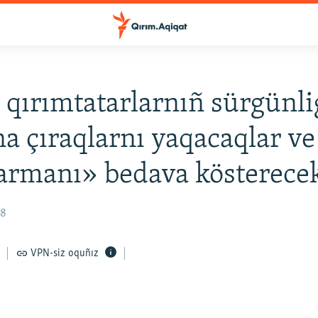
 qırımtatarlarnıñ sürgünli
ına çıraqlarnı yaqacaqlar ve
rmanı» bedava kösterecek
38
VPN-siz oquñız