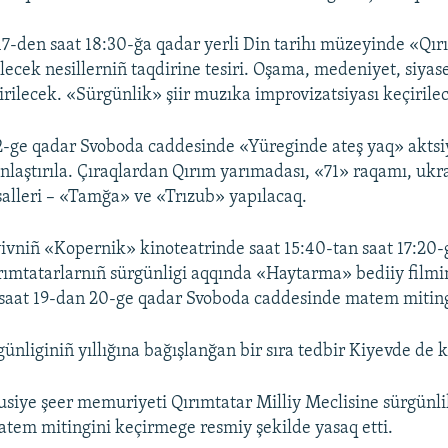
17-den saat 18:30-ğa qadar yerli Din tarihı müzeyinde «Qır
lecek nesillerniñ taqdirine tesiri. Oşama, medeniyet, siyas
irilecek. «Sürgünlik» şiir muzıka improvizatsiyası keçirile
2-ge qadar Svoboda caddesinde «Yüreginde ateş yaq» aktsi
anlaştırıla. Çıraqlardan Qırım yarımadası, «71» raqamı, ukr
salleri – «Tamğa» ve «Trızub» yapılacaq.
ivniñ «Kopernik» kinoteatrinde saat 15:40-tan saat 17:20-
qırımtatarlarnıñ sürgünligi aqqında «Haytarma» bediiy film
, saat 19-dan 20-ge qadar Svoboda caddesinde matem miting
ünliginiñ yıllığına bağışlanğan bir sıra tedbir Kiyevde de k
siye şeer memuriyeti Qırımtatar Milliy Meclisine sürgünlik
tem mitingini keçirmege resmiy şekilde yasaq etti.