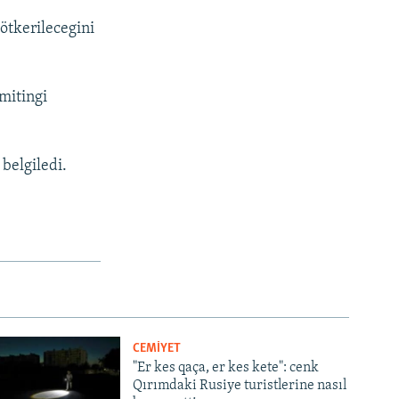
ötkerilecegini
mitingi
belgiledi.
CEMİYET
"Er kes qaça, er kes kete": cenk
Qırımdaki Rusiye turistlerine nasıl