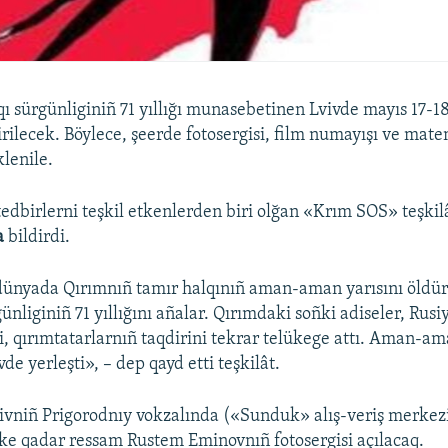
qı sürgünliginiñ 71 yıllığı munasebetinen Lvivde mayıs 17-18
çirilecek. Böylece, şeerde fotosergisi, film numayışı ve mat
klenile.
tedbirlerni teşkil etkenlerden biri olğan «Krım SOS» teşkil
a
bildirdi.
dünyada Qırımnıñ tamır halqınıñ aman-aman yarısını öldür
ünliginiñ 71 yıllığını añalar. Qırımdaki soñki adiseler, Rusi
i, qırımtatarlarnıñ taqdirini tekrar telükege attı. Aman-am
vde yerleşti», – dep qayd etti teşkilât.
ivniñ Prigorodnıy vokzalında («Sunduk» alış-veriş merkezi
-ke qadar ressam Rustem Eminovnıñ fotosergisi açılacaq.