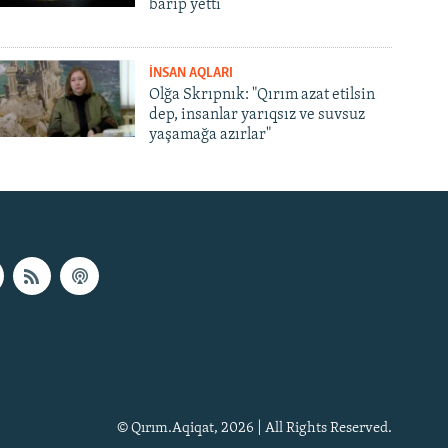
barıp yetti
İNSAN AQLARI
Olğa Skrıpnık: "Qırım azat etilsin
dep, insanlar yarıqsız ve suvsuz
yaşamağa azırlar"
© Qırım.Aqiqat, 2026 | All Rights Reserved.