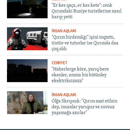
"Er kes qaça, er kes kete": cenk
Qırımdaki Rusiye turistlerine nasıl
barıp yetti
İNSAN AQLARI
"Qırım birdemligi" işini toqtattı,
tintüv ve tutuvlar ise Qırımda daa
çoq oldı
CEMİYET
"Haberlerge köre, yarıq bere
ekenler, amma biz bütünley
ekektriksizmiz"
İNSAN AQLARI
Olğa Skrıpnık: "Qırım azat etilsin
dep, insanlar yarıqsız ve suvsuz
yaşamağa azırlar"