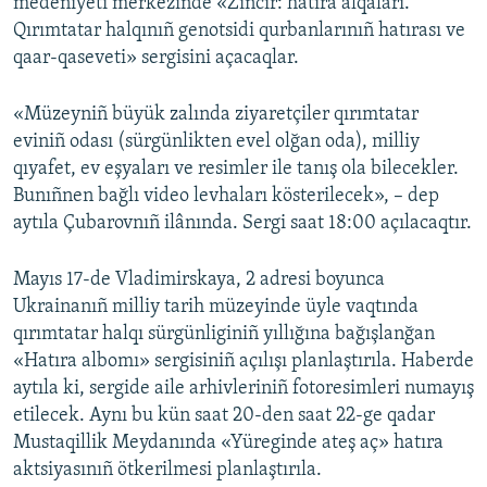
medeniyeti merkezinde «Zıncır: hatıra alqaları.
Qırımtatar halqınıñ genotsidi qurbanlarınıñ hatırası ve
qaar-qaseveti» sergisini açacaqlar.
«Müzeyniñ büyük zalında ziyaretçiler qırımtatar
eviniñ odası (sürgünlikten evel olğan oda), milliy
qıyafet, ev eşyaları ve resimler ile tanış ola bilecekler.
Bunıñnen bağlı video levhaları kösterilecek», – dep
aytıla Çubarovnıñ ilânında. Sergi saat 18:00 açılacaqtır.
Mayıs 17-de Vladimirskaya, 2 adresi boyunca
Ukrainanıñ milliy tarih müzeyinde üyle vaqtında
qırımtatar halqı sürgünliginiñ yıllığına bağışlanğan
«Hatıra albomı» sergisiniñ açılışı planlaştırıla. Haberde
aytıla ki, sergide aile arhivleriniñ fotoresimleri numayış
etilecek. Aynı bu kün saat 20-den saat 22-ge qadar
Mustaqillik Meydanında «Yüreginde ateş aç» hatıra
aktsiyasınıñ ötkerilmesi planlaştırıla.