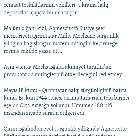
cemaat teşkilâtlarınıñ vekilleri, Ukraina halq
deputatları çıqışta bulunacaqtır.
Malüm olğanı kibi, Aqmescitniñ Rusiye şeer
memuriyeti Qırımtatar Milliy Meclisine sürgünlik
yıllığına bağışlanğan matem mitingini keçirmege
resmiy şekilde yasaq etti.
Aynı vaqıtta Meclis işğalci akimiyet tarafından
provokatsion mitinglerniñ ötkerilecegini red etmey.
Mayıs 18 künü – Qırımtatar halqı sürgünliginiñ hatıra
künü. Bu kün 1944 senesi qırımtatarlarnen tolu birinci
eşelon Orta Asiyağa yollandı. Umumen 180 biñ
insandan ziyade sürgün etilgen edi.
Qırım işğalinden evel sürgünlik yıllığında Aqmescitte