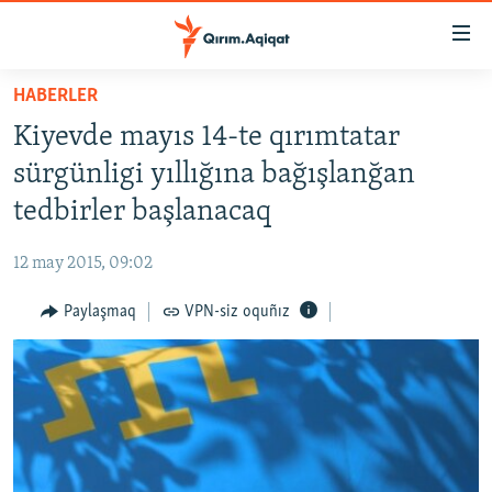
Link
açıqlığı
Esas
HABERLER
mündericege
HABERLER
Kiyevde mayıs 14-te qırımtatar
qaytmaq
SİYASET
Baş
sürgünligi yıllığına bağışlanğan
İQTİSADİYAT
navigatsiyağa
tedbirler başlanacaq
qaytmaq
CEMİYET
Qıdıruvğa
12 may 2015, 09:02
MEDENİYET
qaytmaq
Paylaşmaq
VPN-siz oquñız
İNSAN AQLARI
VİDEO
SÜRET
BLOGLAR
FİKİR