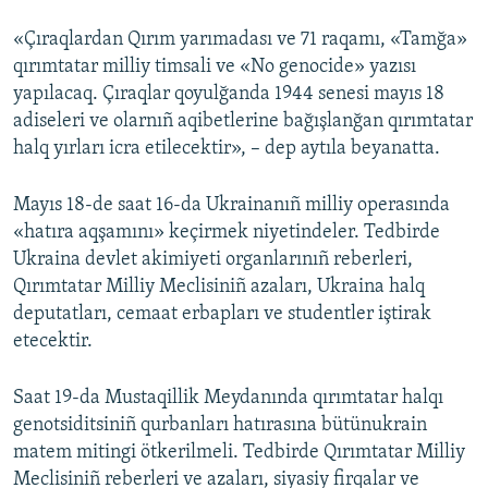
«Çıraqlardan Qırım yarımadası ve 71 raqamı, «Tamğa»
qırımtatar milliy timsali ve «No genocide» yazısı
yapılacaq. Çıraqlar qoyulğanda 1944 senesi mayıs 18
adiseleri ve olarnıñ aqibetlerine bağışlanğan qırımtatar
halq yırları icra etilecektir», – dep aytıla beyanatta.
Mayıs 18-de saat 16-da Ukrainanıñ milliy operasında
«hatıra aqşamını» keçirmek niyetindeler. Tedbirde
Ukraina devlet akimiyeti organlarınıñ reberleri,
Qırımtatar Milliy Meclisiniñ azaları, Ukraina halq
deputatları, cemaat erbapları ve studentler iştirak
etecektir.
Saat 19-da Mustaqillik Meydanında qırımtatar halqı
genotsiditsiniñ qurbanları hatırasına bütünukrain
matem mitingi ötkerilmeli. Tedbirde Qırımtatar Milliy
Meclisiniñ reberleri ve azaları, siyasiy firqalar ve