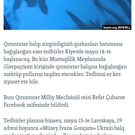
Русский
Українською
QOŞULIÑIZ!
Qırımtatar halqı sürgünliginiñ qurbanları hatırasına
bağışlanğan esas tedbirler Kiyevde mayıs 14-te
başlanacaq. Bu kün Mustaqillik Meydanında
RFE/RS bütün saytları
Glavpoçtamt kirişinde qırımtatar halqına bağışlanğan
mektüp pullarını taqdim etecekler. Tedbirni er kes
ziyaret ete bile.
Bunı Qırımtatar Milliy Meclisiniñ reisi Refat Çubarov
Facebook saifesinde bildirdi.
Tedbirler planına binaen, mayıs 15-te Lavrskaya, 19
adresi boyunca «Müzey İvana Gonçara» Ukrain halq