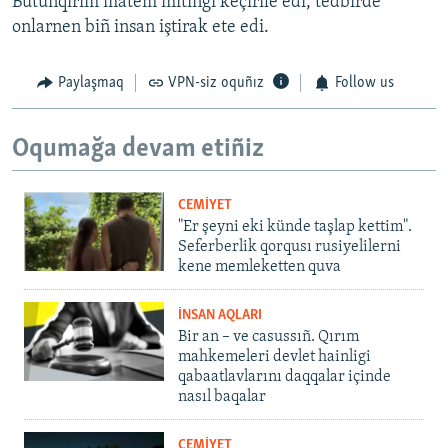
Bütünqırım matem mitingi keçirile edi, tedbirde
onlarnen biñ insan iştirak ete edi.
Paylaşmaq
VPN-siz oquñız
Follow us
Oqumağa devam etiñiz
CEMİYET
"Er şeyni eki künde taşlap kettim".
Seferberlik qorqusı rusiyelilerni
kene memleketten quva
İNSAN AQLARI
Bir an – ve casussıñ. Qırım
mahkemeleri devlet hainligi
qabaatlavlarını daqqalar içinde
nasıl baqalar
CEMİYET