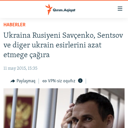
Link
açıqlığı
Esas
HABERLER
mündericege
HABERLER
Ukraina Rusiyeni Savçenko, Sentsov
qaytmaq
SİYASET
Baş
ve diger ukrain esirlerini azat
İQTİSADİYAT
navigatsiyağa
etmege çağıra
qaytmaq
CEMİYET
Qıdıruvğa
11 may 2015, 15:35
MEDENİYET
qaytmaq
Paylaşmaq
VPN-siz oquñız
İNSAN AQLARI
VİDEO
SÜRET
BLOGLAR
FİKİR