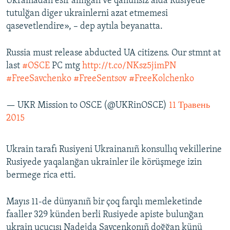
Ukrainadan esir alınğan ve qanunsız alda Rusiyede
tutulğan diger ukrainlerni azat etmemesi
qasevetlendire», – dep aytıla beyanatta.
Russia must release abducted UA citizens. Our stmnt at
last
#OSCE
PC mtg
http://t.co/NKsz5jimPN
#FreeSavchenko
#FreeSentsov
#FreeKolchenko
— UKR Mission to OSCE (@UKRinOSCE)
11 Травень
2015
Ukrain tarafı Rusiyeni Ukrainanıñ konsullıq vekillerine
Rusiyede yaqalanğan ukrainler ile körüşmege izin
bermege rica etti.
Mayıs 11-de dünyanıñ bir çoq farqlı memleketinde
faaller 329 künden berli Rusiyede apiste bulunğan
ukrain uçucısı Nadejda Savçenkonıñ doğğan künü