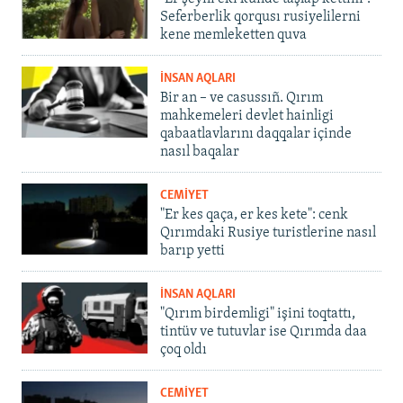
Seferberlik qorqusı rusiyelilerni
kene memleketten quva
İNSAN AQLARI
Bir an – ve casussıñ. Qırım
mahkemeleri devlet hainligi
qabaatlavlarını daqqalar içinde
nasıl baqalar
CEMİYET
"Er kes qaça, er kes kete": cenk
Qırımdaki Rusiye turistlerine nasıl
barıp yetti
İNSAN AQLARI
"Qırım birdemligi" işini toqtattı,
tintüv ve tutuvlar ise Qırımda daa
çoq oldı
CEMİYET