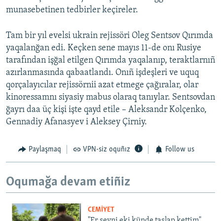
munasebetinen tedbirler keçireler.
Tam bir yıl evelsi ukrain rejissöri Oleg Sentsov Qırımda
yaqalanğan edi. Keçken sene mayıs 11-de onı Rusiye
tarafından işğal etilgen Qırımda yaqalanıp, teraktlarnıñ
azırlanmasında qabaatlandı. Onıñ işdeşleri ve uquq
qorçalayıcılar rejissörnii azat etmege çağıralar, olar
kinoressamnı siyasiy mabus olaraq tanıylar. Sentsovdan
ğayrı daa üç kişi işte qayd etile – Aleksandr Kolçenko,
Gennadiy Afanasyev i Aleksey Çirniy.
Paylaşmaq
VPN-siz oquñız
Follow us
Oqumağa devam etiñiz
CEMİYET
"Er şeyni eki künde taşlap kettim".