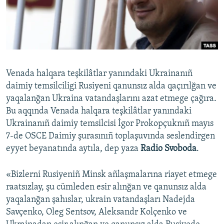
Русский
Українською
QOŞULIÑIZ!
Venada halqara teşkilâtlar yanındaki Ukrainanıñ
daimiy temsilciligi Rusiyeni qanunsız alda qaçırılğan ve
yaqalanğan Ukraina vatandaşlarını azat etmege çağıra.
RFE/RS bütün saytları
Bu aqqında Venada halqara teşkilâtlar yanındaki
Ukrainanıñ daimiy temsilcisi İgor Prokopçuknıñ mayıs
7-de OSCE Daimiy şurasınıñ toplaşuvında seslendirgen
eyyet beyanatında aytıla, dep yaza
Radio Svoboda
.
«Bizlerni Rusiyeniñ Minsk añlaşmalarına riayet etmege
raatsızlay, şu cümleden esir alınğan ve qanunsız alda
yaqalanğan şahıslar, ukrain vatandaşları Nadejda
Savçenko, Oleg Sentsov, Aleksandr Kolçenko ve