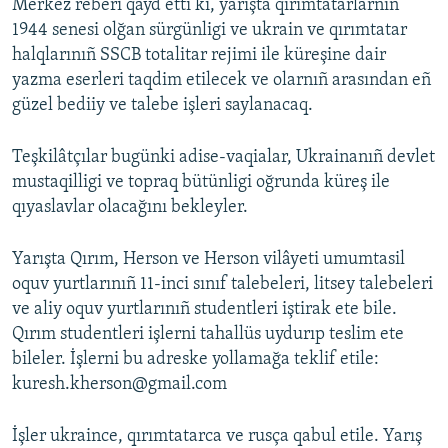
Merkez reberi qayd etti ki, yarışta qırımtatarlarnıñ
1944 senesi olğan sürgünligi ve ukrain ve qırımtatar
halqlarınıñ SSCB totalitar rejimi ile küreşine dair
yazma eserleri taqdim etilecek ve olarnıñ arasından eñ
güzel bediiy ve talebe işleri saylanacaq.
Teşkilâtçılar bugünki adise-vaqialar, Ukrainanıñ devlet
mustaqilligi ve topraq bütünligi oğrunda küreş ile
qıyaslavlar olacağını bekleyler.
Yarışta Qırım, Herson ve Herson vilâyeti umumtasil
oquv yurtlarınıñ 11-inci sınıf talebeleri, litsey talebeleri
ve aliy oquv yurtlarınıñ studentleri iştirak ete bile.
Qırım studentleri işlerni tahallüs uydurıp teslim ete
bileler. İşlerni bu adreske yollamağa teklif etile:
kuresh.kherson@gmail.com
İşler ukraince, qırımtatarca ve rusça qabul etile. Yarış