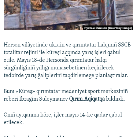
Русский
Українською
QOŞULIÑIZ!
Herson vilâyetinde ukrain ve qırımtatar halqınıñ SSCB
totalitar rejimi ile küreşi aqqında yarış işleri qabul
etile. Mayıs 18-de Hersonda qırımtatar halqı
RFE/RS bütün saytları
sürgünliginiñ yıllığı munasebetinen keçirilecek
tedbirde yarış ğaliplerini taqdirlemege planlaştıralar.
Bunı «Küreş» qırımtatar medeniyet sport merkeziniñ
reberi İbragim Suleymanov
Qırım.Aqiqatqa
bildirdi.
Onıñ aytqanına köre, işler mayıs 14-ke qadar qabul
etilecek.