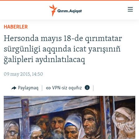
Link
açıqlığı
Esas
HABERLER
mündericege
HABERLER
Hersonda mayıs 18-de qırımtatar
qaytmaq
SİYASET
Baş
sürgünligi aqqında icat yarışınıñ
İQTİSADİYAT
navigatsiyağa
ğalipleri aydınlatılacaq
qaytmaq
CEMİYET
Qıdıruvğa
09 may 2015, 14:50
MEDENİYET
qaytmaq
Paylaşmaq
VPN-siz oquñız
İNSAN AQLARI
VİDEO
SÜRET
BLOGLAR
FİKİR