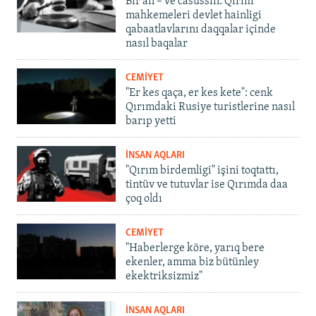
Bir an – ve casussıñ. Qırım
mahkemeleri devlet hainligi
qabaatlavlarını daqqalar içinde
nasıl baqalar
CEMİYET
"Er kes qaça, er kes kete": cenk
Qırımdaki Rusiye turistlerine nasıl
barıp yetti
İNSAN AQLARI
"Qırım birdemligi" işini toqtattı,
tintüv ve tutuvlar ise Qırımda daa
çoq oldı
CEMİYET
"Haberlerge köre, yarıq bere
ekenler, amma biz bütünley
ekektriksizmiz"
İNSAN AQLARI