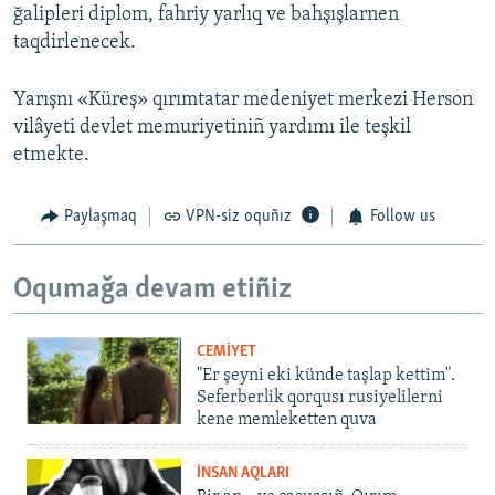
ğalipleri diplom, fahriy yarlıq ve bahşışlarnen
taqdirlenecek.
Yarışnı «Küreş» qırımtatar medeniyet merkezi Herson
vilâyeti devlet memuriyetiniñ yardımı ile teşkil
etmekte.
Paylaşmaq
VPN-siz oquñız
Follow us
Oqumağa devam etiñiz
CEMİYET
"Er şeyni eki künde taşlap kettim".
Seferberlik qorqusı rusiyelilerni
kene memleketten quva
İNSAN AQLARI