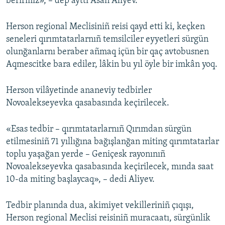
berirmiz», – dep ayttı Asan Aliyev.
Herson regional Meclisiniñ reisi qayd etti ki, keçken
seneleri qırımtatarlarnıñ temsilciler eyyetleri sürgün
olunğanlarnı beraber añmaq içün bir qaç avtobusnen
Aqmescitke bara ediler, lâkin bu yıl öyle bir imkân yoq.
Herson vilâyetinde ananeviy tedbirler
Novoalekseyevka qasabasında keçirilecek.
«Esas tedbir – qırımtatarlarnıñ Qırımdan sürgün
etilmesiniñ 71 yıllığına bağışlanğan miting qırımtatarlar
toplu yaşağan yerde – Geniçesk rayonınıñ
Novoalekseyevka qasabasında keçirilecek, mında saat
10-da miting başlaycaq», – dedi Aliyev.
Tedbir planında dua, akimiyet vekilleriniñ çıqışı,
Herson regional Meclisi reisiniñ muracaatı, sürgünlik