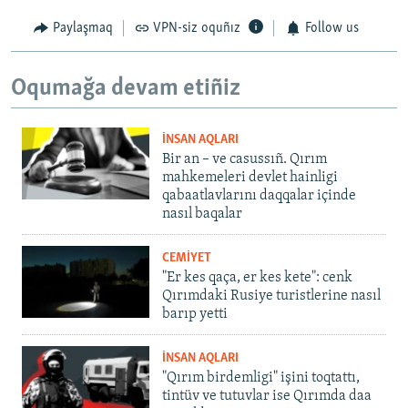
Paylaşmaq
VPN-siz oquñız
Follow us
Oqumağa devam etiñiz
İNSAN AQLARI
Bir an – ve casussıñ. Qırım
mahkemeleri devlet hainligi
qabaatlavlarını daqqalar içinde
nasıl baqalar
CEMİYET
"Er kes qaça, er kes kete": cenk
Qırımdaki Rusiye turistlerine nasıl
barıp yetti
İNSAN AQLARI
"Qırım birdemligi" işini toqtattı,
tintüv ve tutuvlar ise Qırımda daa