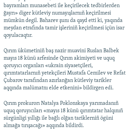
bayramları munasebeti ile keçirilecek tedbirlerden
ğayrı» diger kütleviy numayışlarnıñ keçirilmesi
mümkün degil. Baharev şunı da qayd etti ki, yaqında
meydan etrafında tamir işleriniñ keçirilmesi içün isar
qoyulacaqtır.
Qırım ükümetiniñ baş nazir muavini Ruslan Balbek
mayıs 18 künü arfesinde Qırım akimiyeti ve uquq
qoruyıcı organları «ukrain siyasetçileri,
qırımtatarlarnıñ yetekçileri Mustafa Cemilev ve Refat
Çubarov tarafından azırlanğan kütleviy tarikler
aqqında malümatnı elde etkenini» bildirgen edi.
Qırım prokurorı Natalya Poklonskaya yarımadanıñ
uquq qoruyıcıları «mayıs 18 künü qırımtatar halqınıñ
sürgünligi yıllığı ile bağlı olğan tariklerniñ ögüni
almağa tırışacağı» aqqında bildirdi.