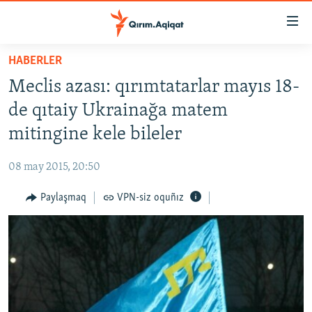
Link
açıqlığı
Esas
HABERLER
mündericege
HABERLER
Meclis azası: qırımtatarlar mayıs 18-
qaytmaq
SİYASET
Baş
de qıtaiy Ukrainağa matem
İQTİSADİYAT
navigatsiyağa
mitingine kele bileler
qaytmaq
CEMİYET
Qıdıruvğa
08 may 2015, 20:50
MEDENİYET
qaytmaq
Paylaşmaq
VPN-siz oquñız
İNSAN AQLARI
VİDEO
SÜRET
BLOGLAR
FİKİR