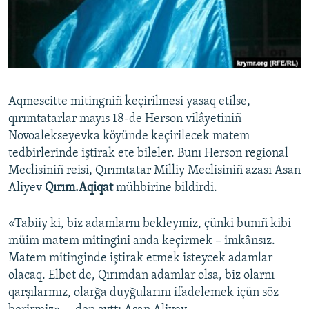
Русский
Українською
QOŞULIÑIZ!
Aqmescitte mitingniñ keçirilmesi yasaq etilse,
qırımtatarlar mayıs 18-de Herson vilâyetiniñ
Novoalekseyevka köyünde keçirilecek matem
RFE/RS bütün saytları
tedbirlerinde iştirak ete bileler. Bunı Herson regional
Meclisiniñ reisi, Qırımtatar Milliy Meclisiniñ azası Asan
Aliyev
Qırım.Aqiqat
mühbirine bildirdi.
«Tabiiy ki, biz adamlarnı bekleymiz, çünki bunıñ kibi
müim matem mitingini anda keçirmek – imkânsız.
Matem mitinginde iştirak etmek isteycek adamlar
olacaq. Elbet de, Qırımdan adamlar olsa, biz olarnı
qarşılarmız, olarğa duyğularını ifadelemek içün söz