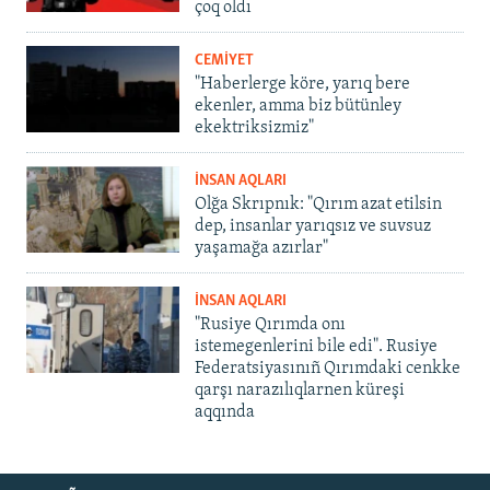
çoq oldı
CEMİYET
"Haberlerge köre, yarıq bere
ekenler, amma biz bütünley
ekektriksizmiz"
İNSAN AQLARI
Olğa Skrıpnık: "Qırım azat etilsin
dep, insanlar yarıqsız ve suvsuz
yaşamağa azırlar"
İNSAN AQLARI
"Rusiye Qırımda onı
istemegenlerini bile edi". Rusiye
Federatsiyasınıñ Qırımdaki cenkke
qarşı narazılıqlarnen küreşi
aqqında