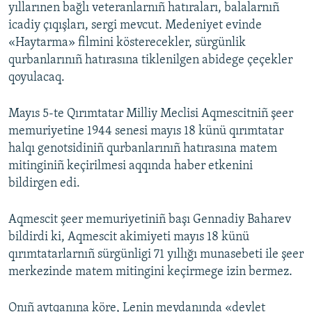
yıllarınen bağlı veteranlarnıñ hatıraları, balalarnıñ
icadiy çıqışları, sergi mevcut. Medeniyet evinde
«Haytarma» filmini kösterecekler, sürgünlik
qurbanlarınıñ hatırasına tiklenilgen abidege çeçekler
qoyulacaq.
Mayıs 5-te Qırımtatar Milliy Meclisi Aqmescitniñ şeer
memuriyetine 1944 senesi mayıs 18 künü qırımtatar
halqı genotsidiniñ qurbanlarınıñ hatırasına matem
mitinginiñ keçirilmesi aqqında haber etkenini
bildirgen edi.
Aqmescit şeer memuriyetiniñ başı Gennadiy Baharev
bildirdi ki, Aqmescit akimiyeti mayıs 18 künü
qırımtatarlarnıñ sürgünligi 71 yıllığı munasebeti ile şeer
merkezinde matem mitingini keçirmege izin bermez.
Onıñ aytqanına köre, Lenin meydanında «devlet