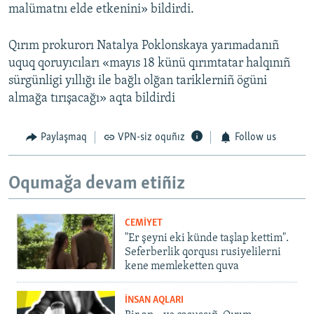
malümatnı elde etkenini» bildirdi.
Qırım prokurorı Natalya Poklonskaya yarımаdanıñ
uquq qoruyıcıları «mayıs 18 künü qırımtatar halqınıñ
sürgünligi yıllığı ile bağlı olğan tariklerniñ ögüni
almağa tırışacağı» aqta bildirdi
Paylaşmaq
VPN-siz oquñız
Follow us
Oqumağa devam etiñiz
CEMİYET
"Er şeyni eki künde taşlap kettim".
Seferberlik qorqusı rusiyelilerni
kene memleketten quva
İNSAN AQLARI