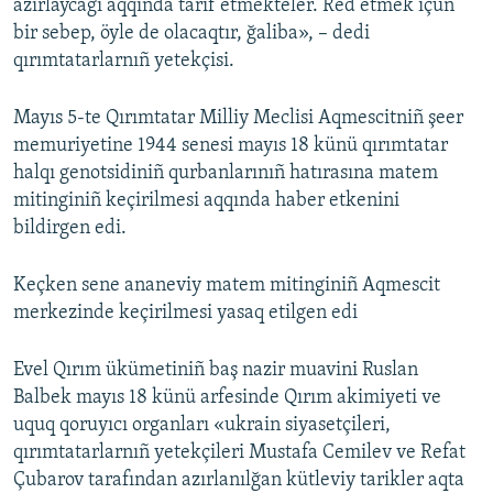
azırlaycağı aqqında tarif etmekteler. Red etmek içün
bir sebep, öyle de olacaqtır, ğaliba», – dedi
qırımtatarlarnıñ yetekçisi.
Mayıs 5-te Qırımtatar Milliy Meclisi Aqmescitniñ şeer
memuriyetine 1944 senesi mayıs 18 künü qırımtatar
halqı genotsidiniñ qurbanlarınıñ hatırasına matem
mitinginiñ keçirilmesi aqqında haber etkenini
bildirgen edi.
Keçken sene ananeviy matem mitinginiñ Aqmescit
merkezinde keçirilmesi yasaq etilgen edi
Evel Qırım ükümetiniñ baş nazir muavini Ruslan
Balbek mayıs 18 künü arfesinde Qırım akimiyeti ve
uquq qoruyıcı organları «ukrain siyasetçileri,
qırımtatarlarnıñ yetekçileri Mustafa Cemilev ve Refat
Çubarov tarafından azırlanılğan kütleviy tarikler aqta