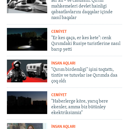
Bir an – ve casussıñ. Qırım
mahkemeleri devlet hainligi
qabaatlavlarını daqqalar içinde
nasıl baqalar
CEMİYET
"Er kes qaça, er kes kete": cenk
Qırımdaki Rusiye turistlerine nasıl
barıp yetti
İNSAN AQLARI
"Qırım birdemligi" işini toqtattı,
tintüv ve tutuvlar ise Qırımda daa
çoq oldı
CEMİYET
"Haberlerge köre, yarıq bere
ekenler, amma biz bütünley
ekektriksizmiz"
İNSAN AQLARI