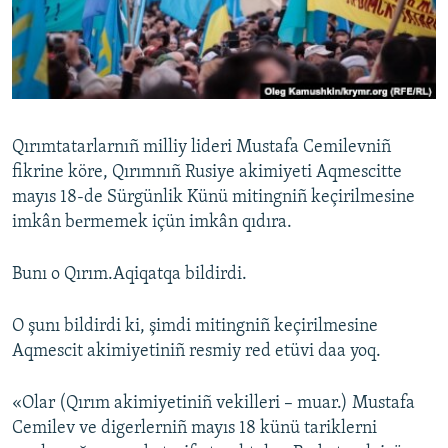
Русский
Українською
QOŞULIÑIZ!
Qırımtatarlarnıñ milliy lideri Mustafa Cemilevniñ
fikrine köre, Qırımnıñ Rusiye akimiyeti Aqmescitte
mayıs 18-de Sürgünlik Künü mitingniñ keçirilmesine
RFE/RS bütün saytları
imkân bеrmemek içün imkân qıdıra.
Bunı o Qırım.Aqiqatqa bildirdi.
O şunı bildirdi ki, şimdi mitingniñ keçirilmesine
Aqmescit akimiyetiniñ resmiy red etüvi daa yoq.
«Olar (Qırım akimiyetiniñ vekilleri – muar.) Mustafa
Cemilev ve digerlerniñ mayıs 18 künü tariklerni