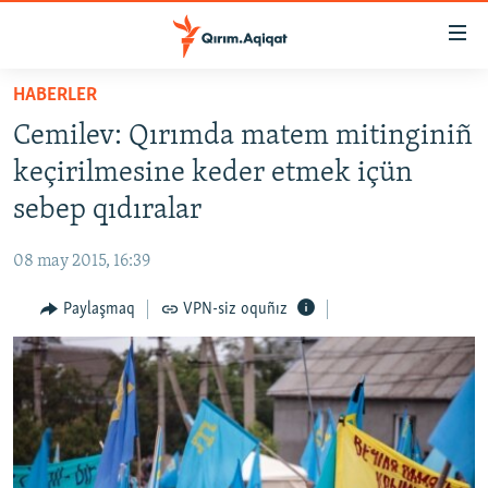
Link
açıqlığı
Esas
HABERLER
mündericege
HABERLER
Cemilev: Qırımda matem mitinginiñ
qaytmaq
SİYASET
Baş
keçirilmesine keder etmek içün
İQTİSADİYAT
navigatsiyağa
sebep qıdıralar
qaytmaq
CEMİYET
Qıdıruvğa
08 may 2015, 16:39
MEDENİYET
qaytmaq
Paylaşmaq
VPN-siz oquñız
İNSAN AQLARI
VİDEO
SÜRET
BLOGLAR
FİKİR