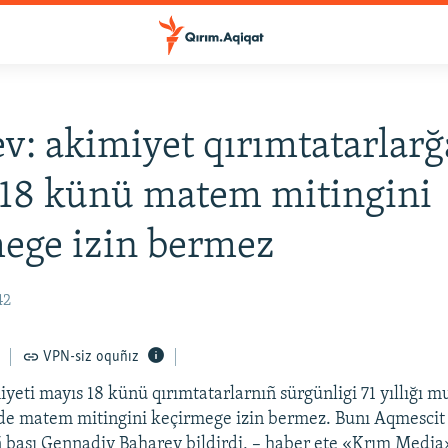
v: akimiyet qırımtatarlarğ
18 künü matem mitingini
ege izin bermez
42
VPN-siz oquñız
yeti mayıs 18 künü qırımtatarlarnıñ sürgünligi 71 yıllığı m
de matem mitingini keçirmege izin bermez. Bunı Aqmescit
başı Gennadiy Baharev bildirdi, – haber ete «Krım Media