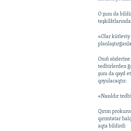
O şunı da bild
teşkilâtlarınd
«Olar kütleviy
planlaştırğanl
Onıñ sözlerine
tedbirlerden ğ
şunı da qayd et
qoyulacaqtır.
«Nasıldır tedbi
Qırım prokuror
qırımtatar halq
aqta bildirdi