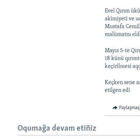
Evel Qırım ükü
akimiyeti ve uq
Mustafa Cemile
malümatnı elde
Mayıs 5-te Qır
18 künü qırımt
keçirilmesi aq
Keçken sene a
etilgen edi
Paylaşmaq
Oqumağa devam etiñiz