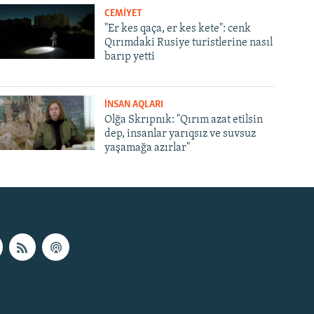
CEMİYET
"Er kes qaça, er kes kete": cenk
Qırımdaki Rusiye turistlerine nasıl
barıp yetti
İNSAN AQLARI
Olğa Skrıpnık: "Qırım azat etilsin
dep, insanlar yarıqsız ve suvsuz
yaşamağa azırlar"