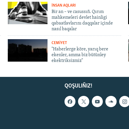
İNSAN AQLARI
Bir an – ve casussıñ. Qırım
mahkemeleri devlet hainligi
qabaatlavlarını daqqalar içinde
nasıl baqalar
CEMİYET
"Haberlerge köre, yarıq bere
ekenler, amma biz bütünley
ekektriksizmiz"
QOŞULIÑIZ!