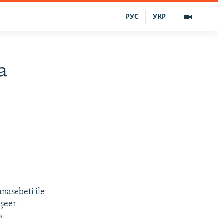
РУС
УКР
a
unasebeti ile
 şeer
».