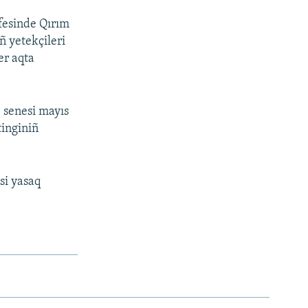
fesinde Qırım
ñ yetekçileri
er aqta
 senesi mayıs
tinginiñ
si yasaq