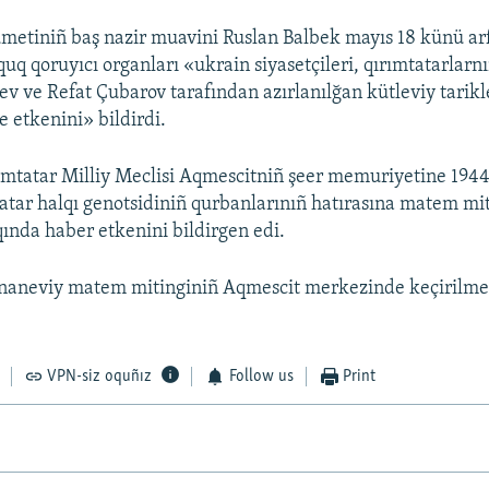
metiniñ baş nazir muavini Ruslan Balbek mayıs 18 künü ar
uq qoruyıcı organları «ukrain siyasetçileri, qırımtatarlarnı
v ve Refat Çubarov tarafından azırlanılğan kütleviy tarikl
 etkenini» bildirdi.
ımtatar Milliy Meclisi Aqmescitniñ şeer memuriyetine 1944
atar halqı genotsidiniñ qurbanlarınıñ hatırasına matem mi
qında haber etkenini bildirgen edi.
naneviy matem mitinginiñ Aqmescit merkezinde keçirilme
VPN-siz oquñız
Follow us
Print