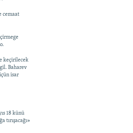
ve cemaat
eçirmege
o.
e keçirilecek
gil. Baharev
içün isar
yıs 18 künü
ğa tırışacağı»