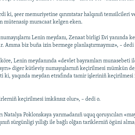
irdi ki, şeer memuriyetine qırımtatar halqınıñ temsilcileri 
an mütenasip muracaat kelgen eken.
 numayışlarnı Lenin meydanı, Zenaat birligi Evi yanında k
ar. Amma biz buña izin bermege planlaştırmaymız», – dedi 
 köre, Lenin meydanında «devlet bayramları munasebeti il
ayrı» diger kütleviy numayışlarnıñ keçirilmesi mümkün de
ti ki, yaqında meydan etrafında tamir işleriniñ keçirilmesi 
rlerniñ keçirilmesi imkânsız olur», – dedi o.
ı Natalya Poklonskaya yarımаdanıñ uquq qoruyıcıları «ma
ınıñ sürgünligi yıllığı ile bağlı olğan tariklerniñ ögüni alma