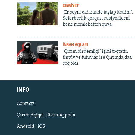
CEMİYET
"Er şeyni eki künde taşlap kettim".
Seferberlik qorqusı rusiyelilerni
kene memleketten quva
İNSAN AQLARI
"Qırım birdemligi" işini toqtattı,
tintüv ve tutuvlar ise Qırımda daa
çoq oldı
Русский
Українською
INFO
Contacts
QOŞULIÑIZ!
Qırım.Aqiqat. Bizim aqqında
Android | iOS