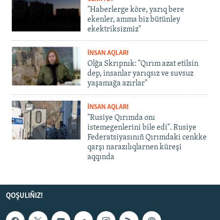
"Haberlerge köre, yarıq bere
ekenler, amma biz bütünley
ekektriksizmiz"
İNSAN AQLARI
Olğa Skrıpnık: "Qırım azat etilsin
dep, insanlar yarıqsız ve suvsuz
yaşamağa azırlar"
İNSAN AQLARI
"Rusiye Qırımda onı
istemegenlerini bile edi". Rusiye
Federatsiyasınıñ Qırımdaki cenkke
qarşı narazılıqlarnen küreşi
aqqında
QOŞULIÑIZ!