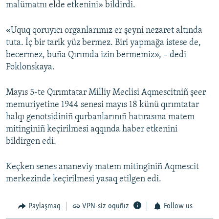
malümatnı elde etkenini» bildirdi.
«Uquq qoruyıcı organlarımız er şeyni nezaret altında
tuta. İç bir tarik yüz bermez. Biri yapmağa istese de,
becermez, buña Qırımda izin bermemiz», – dedi
Poklonskaya.
Mayıs 5-te Qırımtatar Milliy Meclisi Aqmescitniñ şeer
memuriyetine 1944 senesi mayıs 18 künü qırımtatar
halqı genotsidiniñ qurbanlarınıñ hatırasına matem
mitinginiñ keçirilmesi aqqında haber etkenini
bildirgen edi.
Keçken senes ananeviy matem mitinginiñ Aqmescit
merkezinde keçirilmesi yasaq etilgen edi.
Paylaşmaq
VPN-siz oquñız
Follow us