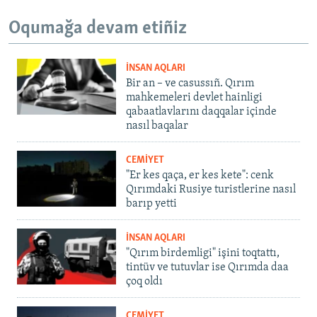
Oqumağa devam etiñiz
İNSAN AQLARI
Bir an – ve casussıñ. Qırım
mahkemeleri devlet hainligi
qabaatlavlarını daqqalar içinde
nasıl baqalar
CEMİYET
"Er kes qaça, er kes kete": cenk
Qırımdaki Rusiye turistlerine nasıl
barıp yetti
İNSAN AQLARI
"Qırım birdemligi" işini toqtattı,
tintüv ve tutuvlar ise Qırımda daa
çoq oldı
CEMİYET