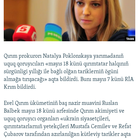
Русский
Українською
QOŞULIÑIZ!
Qırım prokurorı Natalya Poklonskaya yarımаdanıñ
uquq qoruyıcıları «mayıs 18 künü qırımtatar halqınıñ
RFE/RS bütün saytları
sürgünligi yıllığı ile bağlı olğan tariklerniñ ögüni
almağa tırışacağı» aqta bildirdi. Bunı mayıs 7 künü RİA
Krım bildirdi.
Evel Qırım ükümetiniñ baş nazir muavini Ruslan
Balbek mayıs 18 künü arfesinde Qırım akimiyeti ve
uquq qoruyıcı organları «ukrain siyasetçileri,
qırımtatarlarnıñ yetekçileri Mustafa Cemilev ve Refat
Çubarov tarafından azırlanılğan kütleviy tarikler aqta