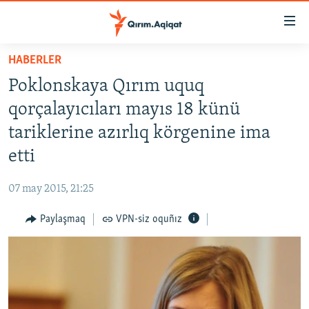
Link
açıqlığı
Esas
HABERLER
mündericege
HABERLER
Poklonskaya Qırım uquq
qaytmaq
SİYASET
Baş
qorçalayıcıları mayıs 18 künü
İQTİSADİYAT
navigatsiyağa
tariklerine azırlıq körgenine ima
qaytmaq
CEMİYET
etti
Qıdıruvğa
MEDENİYET
qaytmaq
07 may 2015, 21:25
İNSAN AQLARI
Paylaşmaq
VPN-siz oquñız
VİDEO
SÜRET
BLOGLAR
FİKİR