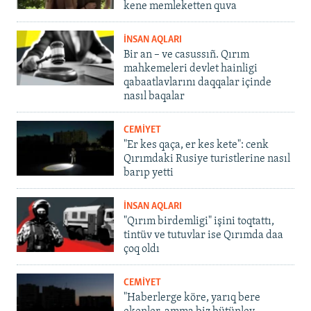
kene memleketten quva
İNSAN AQLARI
Bir an – ve casussıñ. Qırım
mahkemeleri devlet hainligi
qabaatlavlarını daqqalar içinde
nasıl baqalar
CEMİYET
"Er kes qaça, er kes kete": cenk
Qırımdaki Rusiye turistlerine nasıl
barıp yetti
İNSAN AQLARI
"Qırım birdemligi" işini toqtattı,
tintüv ve tutuvlar ise Qırımda daa
çoq oldı
CEMİYET
"Haberlerge köre, yarıq bere