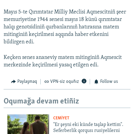
Mayıs 5-te Qırımtatar Milliy Meclisi Aqmescitniñ şeer
memuriyetine 1944 senesi mayıs 18 künü qırımtatar
halqı genotsidiniñ qurbanlarınıñ hatırasına matem
mitinginiñ keçirilmesi aqqında haber etkenini
bildirgen edi.
Keçken senes ananeviy matem mitinginiñ Aqmescit
merkezinde keçirilmesi yasaq etilgen edi.
Paylaşmaq
VPN-siz oquñız
Follow us
Oqumağa devam etiñiz
CEMİYET
"Er şeyni eki künde taşlap kettim".
Seferberlik qorqusı rusiyelilerni