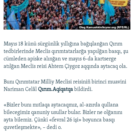
Русский
Українською
QOŞULIÑIZ!
Mayıs 18 künü sürgünlik yıllığına bağışlanğan Qırım
tedbirlerinde Meclis qırımtatarlarğa yapılğan basqı, şu
cümleden apiske alınğan ve mayıs 6-da kartserge
RFE/RS bütün saytları
atılğan Meclis reisi Ahtem Çiygoz aqqında aytacaq ola.
Bunı Qırımtatar Milliy Meclisi reisiniñ birinci muavini
Nariman Celâl
Qırım.Aqiqatqa
bildirdi.
«Bizler bunı mıtlaqa aytacaqmız, al-azırda qullana
bilecegimiz qanuniy usullar bular. Bizler ne olğanını
ayta bilemiz. Çünki «fevral 26 işi» boyunca basqı
quvetleşmekte», – dedi o.