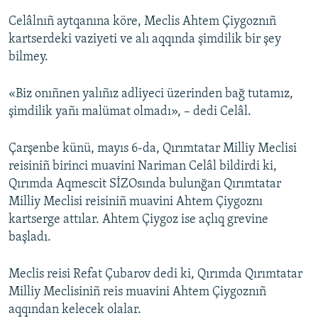
Celâlnıñ aytqanına köre, Meclis Ahtem Çiygoznıñ
kartserdeki vaziyeti ve alı aqqında şimdilik bir şey
bilmey.
«Biz onıñnen yalıñız adliyeci üzerinden bağ tutamız,
şimdilik yañı malümat olmadı», – dedi Celâl.
Çarşenbe künü, mayıs 6-da, Qırımtatar Milliy Meclisi
reisiniñ birinci muavini Nariman Celâl bildirdi ki,
Qırımda Aqmescit SİZOsında bulunğan Qırımtatar
Milliy Meclisi reisiniñ muavini Ahtem Çiygoznı
kartserge attılar. Ahtem Çiygoz ise açlıq grevine
başladı.
Meclis reisi Refat Çubarov dedi ki, Qırımda Qırımtatar
Milliy Meclisiniñ reis muavini Ahtem Çiygoznıñ
aqqından kelecek olalar.