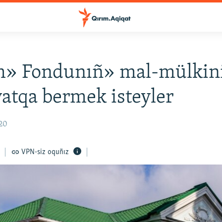
m» Fondunıñ» mal-mülkin
atqa bermek isteyler
:20
VPN-siz oquñız