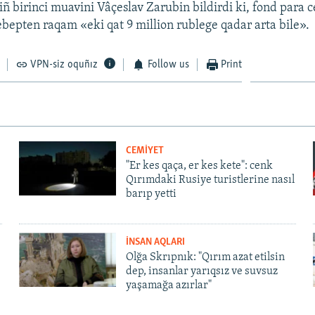
iñ birinci muavini Vâçeslav Zarubin bildirdi ki, fond para c
bepten raqam «eki qat 9 million rublege qadar arta bile».
VPN-siz oquñız
Follow us
Print
CEMİYET
"Er kes qaça, er kes kete": cenk
Qırımdaki Rusiye turistlerine nasıl
barıp yetti
İNSAN AQLARI
Olğa Skrıpnık: "Qırım azat etilsin
dep, insanlar yarıqsız ve suvsuz
yaşamağa azırlar"