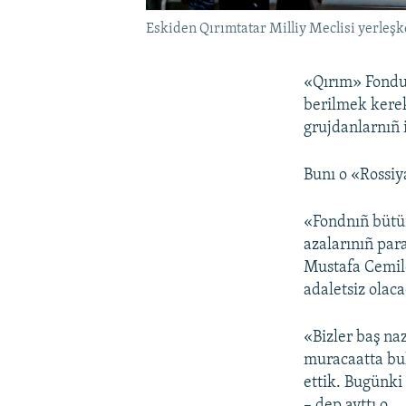
Eskiden Qırımtatar Milliy Meclisi yerleşk
«Qırım» Fondu»
berilmek kerek
grujdanlarnıñ 
Bunı o «Rossiy
«Fondnıñ bütün
azalarınıñ par
Mustafa Cemile
adaletsiz olaca
«Bizler baş na
muracaatta bu
ettik. Bugünki
– dep ayttı o.