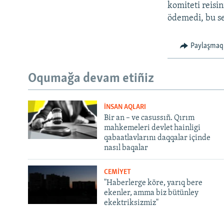
komiteti reisin
ödemedi, bu se
Paylaşmaq
Oqumağa devam etiñiz
İNSAN AQLARI
Bir an – ve casussıñ. Qırım
mahkemeleri devlet hainligi
qabaatlavlarını daqqalar içinde
nasıl baqalar
CEMİYET
"Haberlerge köre, yarıq bere
ekenler, amma biz bütünley
ekektriksizmiz"