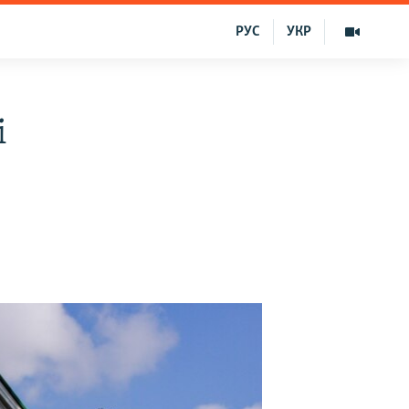
РУС
УКР
i