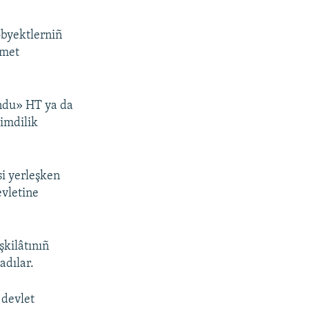
obyektlerniñ
ymet
ndu» HT ya da
şimdilik
si yerleşken
evletine
kilâtınıñ
adılar.
 devlet