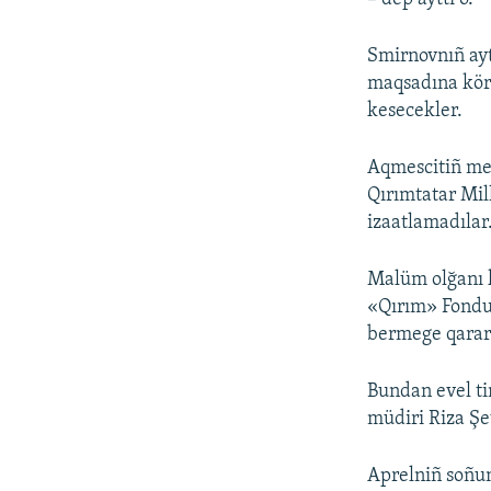
Smirnovnıñ ayt
maqsadına köre
kesecekler.
Aqmescitiñ me
Qırımtatar Mil
izaatlamadılar
Malüm olğanı k
«Qırım» Fondun
bermege qarar 
Bundan evel ti
müdiri Riza Şe
Aprelniñ soñu