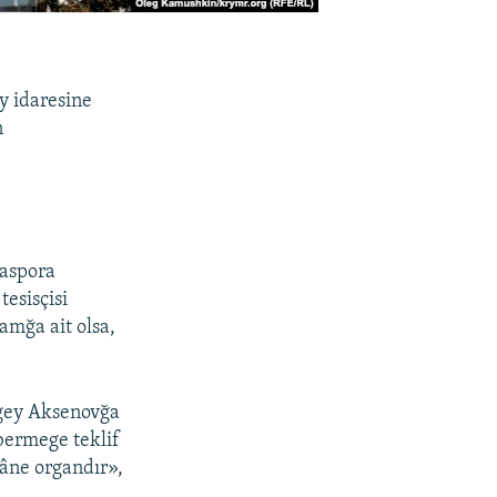
y idaresine
n
iaspora
tesisçisi
amğa ait olsa,
rgey Aksenovğa
bermege teklif
kâne organdır»,