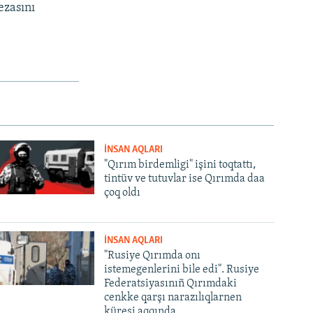
ezasını
İNSAN AQLARI
"Qırım birdemligi" işini toqtattı,
tintüv ve tutuvlar ise Qırımda daa
çoq oldı
İNSAN AQLARI
"Rusiye Qırımda onı
istemegenlerini bile edi". Rusiye
Federatsiyasınıñ Qırımdaki
cenkke qarşı narazılıqlarnen
küreşi aqqında