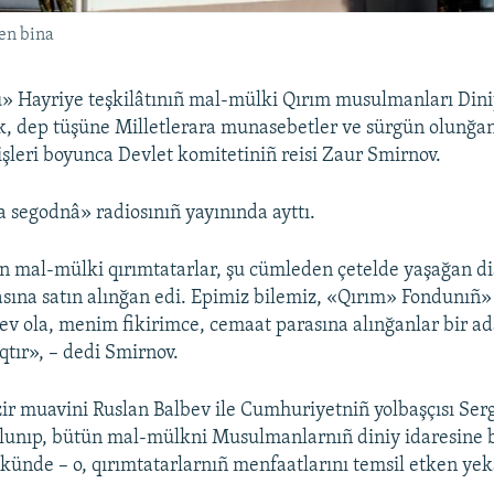
en bina
 Hayriye teşkilâtınıñ mal-mülki Qırım musulmanları Dini
, dep tüşüne Milletlerara munasebetler ve sürgün olunğa
işleri boyunca Devlet komitetiniñ reisi Zaur Smirnov.
a segodnâ» radiosınıñ yayınında ayttı.
 mal-mülki qırımtatarlar, şu cümleden çetelde yaşağan d
asına satın alınğan edi. Epimiz bilemiz, «Qırım» Fondunıñ» 
v ola, menim fikirimce, cemaat parasına alınğanlar bir ad
qtır», – dedi Smirnov.
zir muavini Ruslan Balbev ile Cumhuriyetniñ yolbaşçısı Se
lunıp, bütün mal-mülkni Musulmanlarnıñ diniy idaresine 
 künde – o, qırımtatarlarnıñ menfaatlarını temsil etken ye