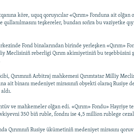
qanına köre, uquq qoruyıcılar «Qırım» Fonduna ait olğan 
 qullanılmasını teşkereler, bundan soñra bu vaziyetke qı
rkezinde Fond binalarından birinde yerleşken «Qırım» Fo
liy Meclisiniñ reberligi Qırım akimiyetiniñ bu teşebbüsini 
.
ibi, Qırımnıñ Arbitraj mahkemesi Qırımtatar Milliy Mecli
a ait binanı medeniyet mirasınıñ obyekti olaraq Rusiye d
aldı.
ntüv ve mahkemeler olğan edi. «Qırım» Fondu» Hayriye teş
vkiyevni 350 biñ ruble, fondnı ise 4,5 million rublege cezal
nda Qırımnıñ Rusiye ükümetiniñ medeniyet mirasını qoruv