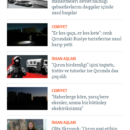
mahkemeleri devlet hainligi
qabaatlavlarını daqqalar içinde
nasıl baqalar
CEMİYET
"Er kes qaça, er kes kete": cenk
Qırımdaki Rusiye turistlerine nasıl
barıp yetti
İNSAN AQLARI
"Qırım birdemligi" işini toqtattı,
tintüv ve tutuvlar ise Qırımda daa
çoq oldı
CEMİYET
"Haberlerge köre, yarıq bere
ekenler, amma biz bütünley
ekektriksizmiz"
İNSAN AQLARI
Olğa Skrıpnık: "Qırım azat etilsin