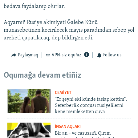
bedava faydalanıp olurlar.
Aqyarnıñ Rusiye akimiyeti Ğalebe Künü
munasebetinen keçirilecek mayıs paradından sebep yol
areketi qapatılacaq, dep bildirgen edi.
Paylaşmaq
VPN-siz oquñız
Follow us
Oqumağa devam etiñiz
CEMİYET
"Er şeyni eki künde taşlap kettim".
Seferberlik qorqusı rusiyelilerni
kene memleketten quva
İNSAN AQLARI
Bir an – ve casussıñ. Qırım