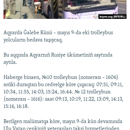
Русский
Українською
Aqyarda Ğalebe Künü – mayıs 9-da eki trolleybus
QOŞULIÑIZ!
yolcularnı bedava taşıycaq.
Bu aqqında Aqyarnıñ Rusiye ükümetiniñ saytında
aytıla.
RFE/RS bütün saytları
Haberge binaen, №10 trolleybusı (nomerası – 1606)
soñki duraqtan bu cedvelge köre çıqacaq: 07:51, 09:11,
10:34, 11:55, 14:03, 15:24, 16:44. № 12 trolleybusı
(nomerası – 1616): saat 09:13, 10:19, 11:22, 13:09, 14:13,
15:16, 16:18.
Berilgen malümatqa köre, mayıs 9-da kün devamında
Ulu Vatan cenkiniñ veteranları taksi hızmetlerinden