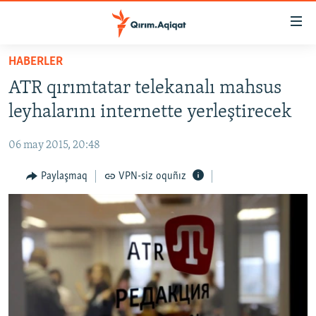
Link
açıqlığı
Esas
HABERLER
mündericege
HABERLER
ATR qırımtatar telekanalı mahsus
qaytmaq
SİYASET
Baş
leyhalarını internette yerleştirecek
İQTİSADİYAT
navigatsiyağa
qaytmaq
06 may 2015, 20:48
CEMİYET
Qıdıruvğa
MEDENİYET
Paylaşmaq
VPN-siz oquñız
qaytmaq
İNSAN AQLARI
VİDEO
SÜRET
BLOGLAR
FİKİR