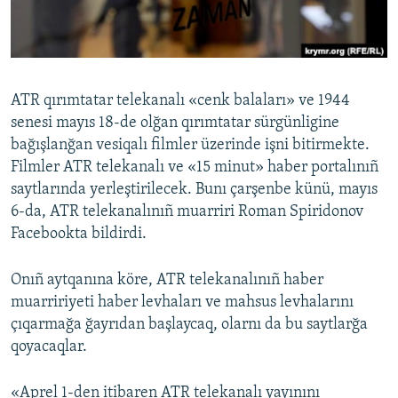
Русский
Українською
ATR qırımtatar telekanalı «cenk balaları» ve 1944
QOŞULIÑIZ!
senesi mayıs 18-de olğan qırımtatar sürgünligine
bağışlanğan vesiqalı filmler üzerinde işni bitirmekte.
Filmler ATR telekanalı ve «15 minut» haber portalınıñ
saytlarında yerleştirilecek. Bunı çarşenbe künü, mayıs
RFE/RS bütün saytları
6-da, ATR telekanalınıñ muarriri Roman Spiridonov
Facebookta bildirdi.
Onıñ aytqanına köre, ATR telekanalınıñ haber
muarririyeti haber levhaları ve mahsus levhalarını
çıqarmağa ğayrıdan başlaycaq, olarnı da bu saytlarğa
qoyacaqlar.
«Aprel 1-den itibaren ATR telekanalı yayınını