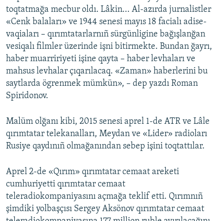
toqtatmağa mecbur oldı. Lâkin... Al-azırda jurnalistler
«Cenk balaları» ve 1944 senesi mayıs 18 facialı adise-
vaqiaları – qırımtatarlarnıñ sürgünligine bağışlanğan
vesiqalı filmler üzerinde işni bitirmekte. Bundan ğayrı,
haber muarririyeti işine qayta – haber levhaları ve
mahsus levhalar çıqarılacaq. «Zaman» haberlerini bu
saytlarda ögrenmek mümkün», – dep yazdı Roman
Spiridonov.
Malüm olğanı kibi, 2015 senesi aprel 1-de ATR ve Lâle
qırımtatar telekanalları, Meydan ve «Lider» radioları
Rusiye qaydınıñ olmağanından sebep işini toqtattılar.
Aprel 2-de «Qırım» qırımtatar cemaat areketi
cumhuriyetti qırımtatar cemaat
teleradiokompaniyasını açmağa teklif etti. Qırımnıñ
şimdiki yolbaşçısı Sergey Aksönov qırımtatar cemaat