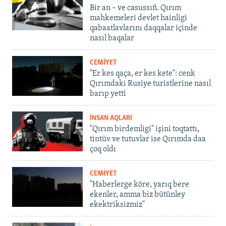
Bir an – ve casussıñ. Qırım
mahkemeleri devlet hainligi
qabaatlavlarını daqqalar içinde
nasıl baqalar
CEMİYET
"Er kes qaça, er kes kete": cenk
Qırımdaki Rusiye turistlerine nasıl
barıp yetti
İNSAN AQLARI
"Qırım birdemligi" işini toqtattı,
tintüv ve tutuvlar ise Qırımda daa
çoq oldı
CEMİYET
"Haberlerge köre, yarıq bere
ekenler, amma biz bütünley
ekektriksizmiz"