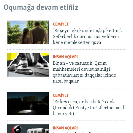
Oqumağa devam etiñiz
CEMİYET
"Er şeyni eki künde taşlap kettim".
Seferberlik qorqusı rusiyelilerni
kene memleketten quva
İNSAN AQLARI
Bir an – ve casussıñ. Qırım
mahkemeleri devlet hainligi
qabaatlavlarını daqqalar içinde
nasıl baqalar
CEMİYET
"Er kes qaça, er kes kete": cenk
Qırımdaki Rusiye turistlerine nasıl
barıp yetti
İNSAN AQLARI