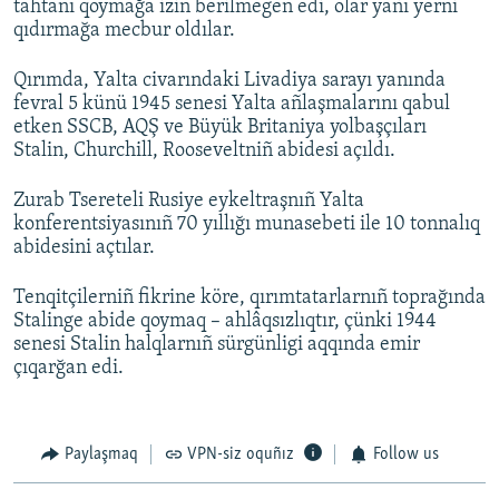
tahtanı qoymağa izin berilmegen edi, olar yañı yerni
qıdırmağa mecbur oldılar.
Qırımda, Yalta civarındaki Livadiya sarayı yanında
fevral 5 künü 1945 senesi Yalta añlaşmalarını qabul
etken SSCB, AQŞ ve Büyük Britaniya yolbaşçıları
Stalin, Churchill, Rooseveltniñ abidesi açıldı.
Zurab Tsereteli Rusiye eykeltraşnıñ Yalta
konferentsiyasınıñ 70 yıllığı munasebeti ile 10 tonnalıq
abidesini açtılar.
Tenqitçilerniñ fikrine köre, qırımtatarlarnıñ toprağında
Stalinge abide qoymaq – ahlâqsızlıqtır, çünki 1944
senesi Stalin halqlarnıñ sürgünligi aqqında emir
çıqarğan edi.
Paylaşmaq
VPN-siz oquñız
Follow us