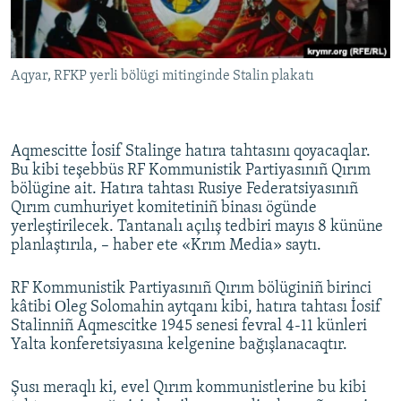
Русский
Українською
Aqyar, RFKP yerli bölügi mitinginde Stalin plakatı
QOŞULIÑIZ!
Aqmescitte İosif Stalinge hatıra tahtasını qoyacaqlar.
Bu kibi teşebbüs RF Kommunistik Partiyasınıñ Qırım
bölügine ait. Hatıra tahtası Rusiye Federatsiyasınıñ
RFE/RS bütün saytları
Qırım cumhuriyet komitetiniñ binası ögünde
yerleştirilecek. Tantanalı açılış tedbiri mayıs 8 kününe
planlaştırıla, – haber ete «Krım Media» saytı.
RF Kommunistik Partiyasınıñ Qırım bölüginiñ birinci
kâtibi Оleg Solomahin aytqanı kibi, hatıra tahtası İosif
Stalinniñ Aqmescitke 1945 senesi fevral 4-11 künleri
Yalta konferetsiyasına kelgenine bağışlanacaqtır.
Şusı meraqlı ki, evel Qırım kommunistlerine bu kibi