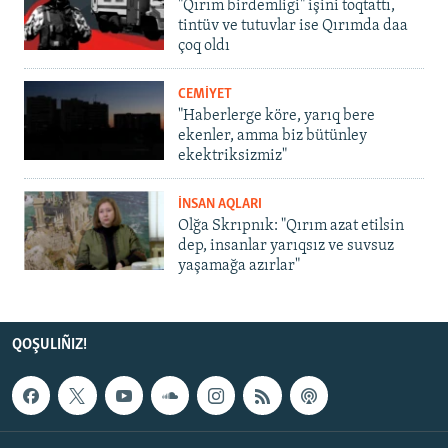
"Qırım birdemligi" işini toqtattı,
tintüv ve tutuvlar ise Qırımda daa
çoq oldı
CEMİYET
"Haberlerge köre, yarıq bere
ekenler, amma biz bütünley
ekektriksizmiz"
İNSAN AQLARI
Olğa Skrıpnık: "Qırım azat etilsin
dep, insanlar yarıqsız ve suvsuz
yaşamağa azırlar"
QOŞULIÑIZ!