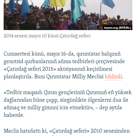
Русский
Українською
2014 senesi mayıs 10 künü Çatırdağ seferi
QOŞULIÑIZ!
Cumaertesi künü, mayıs 16-da, qırımtatar halqınıñ
genotsid qurbanlarınıñ añma tedbirleri çerçivesinde
RFE/RS bütün saytları
«Çatırdağ seferi 2015» aktsiyasınıñ keçirilmesi
planlaştırıla. Bunı Qırımtatar Milliy Meclisi
bildirdi
.
«Tedbir maqsadı Qırım gençleriniñ Qırımnıñ eñ yüksek
dağlarından biine çıqıp, sürgünlikte ölgenlerni dua ile
añmaq ve milliy gimnni icra etmektir», – dep aytıla
haberde.
Meclis hatırlattı ki, «Çatırdağ seferi» 2010 senesinden