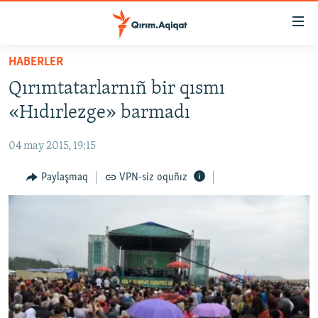
Link
açıqlığı
Esas
HABERLER
mündericege
HABERLER
Qırımtatarlarnıñ bir qısmı
qaytmaq
SİYASET
Baş
«Hıdırlezge» barmadı
İQTİSADİYAT
navigatsiyağa
qaytmaq
04 may 2015, 19:15
CEMİYET
Qıdıruvğa
MEDENİYET
Paylaşmaq
VPN-siz oquñız
qaytmaq
İNSAN AQLARI
VİDEO
SÜRET
BLOGLAR
FİKİR