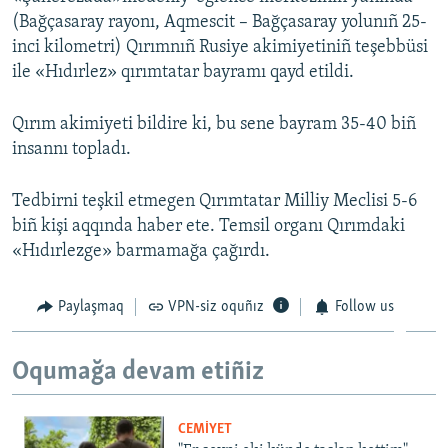
(Bağçasaray rayonı, Aqmescit – Bağçasaray yolunıñ 25-
inci kilometri) Qırımnıñ Rusiye akimiyetiniñ teşebbüsi
ile «Hıdırlez» qırımtatar bayramı qayd etildi.
Qırım akimiyeti bildire ki, bu sene bayram 35-40 biñ
insannı topladı.
Tedbirni teşkil etmegen Qırımtatar Milliy Meclisi 5-6
biñ kişi aqqında haber ete. Temsil organı Qırımdaki
«Hıdırlezge» barmamağa çağırdı.
Paylaşmaq
VPN-siz oquñız
Follow us
Oqumağa devam etiñiz
CEMİYET