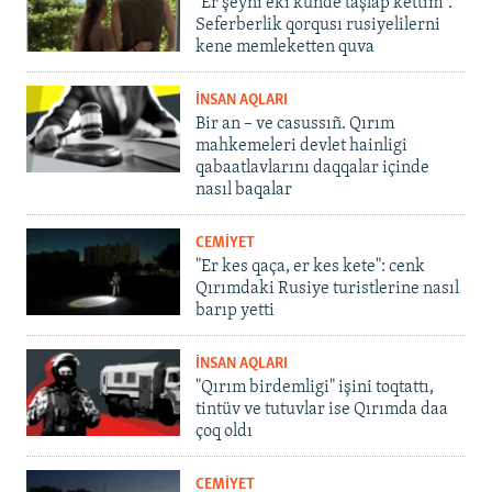
"Er şeyni eki künde taşlap kettim".
Seferberlik qorqusı rusiyelilerni
kene memleketten quva
İNSAN AQLARI
Bir an – ve casussıñ. Qırım
mahkemeleri devlet hainligi
qabaatlavlarını daqqalar içinde
nasıl baqalar
CEMİYET
"Er kes qaça, er kes kete": cenk
Qırımdaki Rusiye turistlerine nasıl
barıp yetti
İNSAN AQLARI
"Qırım birdemligi" işini toqtattı,
tintüv ve tutuvlar ise Qırımda daa
çoq oldı
CEMİYET