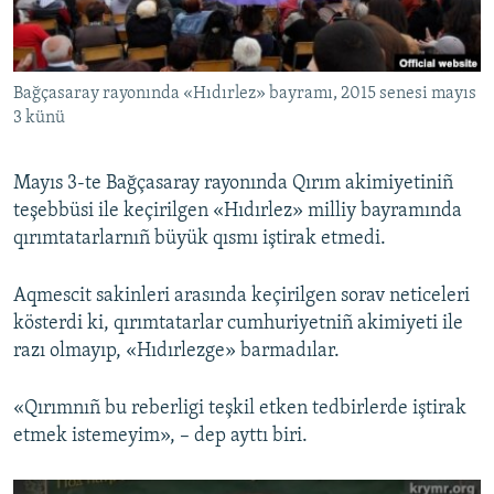
Русский
Українською
Bağçasaray rayonında «Hıdırlez» bayramı, 2015 senesi mayıs
3 künü
QOŞULIÑIZ!
Mayıs 3-te Bağçasaray rayonında Qırım akimiyetiniñ
teşebbüsi ile keçirilgen «Hıdırlez» milliy bayramında
qırımtatarlarnıñ büyük qısmı iştirak etmedi.
RFE/RS bütün saytları
Aqmescit sakinleri arasında keçirilgen sorav neticeleri
kösterdi ki, qırımtatarlar cumhuriyetniñ akimiyeti ile
razı olmayıp, «Hıdırlezge» barmadılar.
«Qırımnıñ bu reberligi teşkil etken tedbirlerde iştirak
etmek istemeyim», – dep ayttı biri.