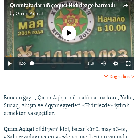
Qırımtatarlarnıñ çoqusı Hıdırlezge barmadı
by
Qırım.Aqiqat
No media source currently available
0:00
1:19
Doğru link
Bundan ğayrı, Qırım.Aqiqatnıñ malümatına köre, Yalta,
Sudaq, Aluşta ve Aqyar eyyetleri «Hıdırlezde» iştirak
etmekten vazgeçtiler.
Qırım.Aqiqat
bildirgeni kibi, bazar künü, mayıs 3-te,
«Şaherezada»medeniy-eglence merkeziniñ yanında