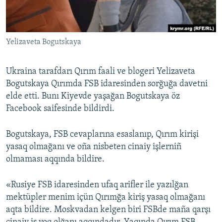
Русский
Українською
Yelizaveta Bogutskaya
QOŞULIÑIZ!
Ukraina tarafdarı Qırım faali ve blogeri Yelizaveta
Bogutskaya Qırımda FSB idaresinden sorğuğa davetni
elde etti. Bunı Kiyevde yaşağan Bogutskaya öz
RFE/RS bütün saytları
Facebook saifesinde bildirdi.
Bogutskaya, FSB cevaplarına esaslanıp, Qırım kirişi
yasaq olmağanı ve oña nisbeten cinaiy işlerniñ
olmaması aqqında bildire.
«Rusiye FSB idaresinden ufaq arifler ile yazılğan
mektüpler menim içün Qırımğa kiriş yasaq olmağanı
aqta bildire. Moskvadan kelgen biri FSBde maña qarşı