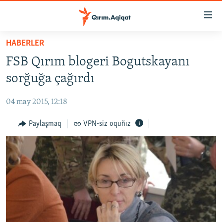
Link
açıqlığı
Esas
HABERLER
mündericege
HABERLER
FSB Qırım blogeri Bogutskayanı
qaytmaq
SİYASET
Baş
sorğuğa çağırdı
İQTİSADİYAT
navigatsiyağa
qaytmaq
04 may 2015, 12:18
CEMİYET
Qıdıruvğa
MEDENİYET
Paylaşmaq
VPN-siz oquñız
qaytmaq
İNSAN AQLARI
VİDEO
SÜRET
BLOGLAR
FİKİR