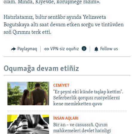
olam. Mında, Kiyevde, körüşmege razım».
Hatırlatamız, bıltır sentâbr ayında Yelizaveta
Bogutskaya altı saat devam etken sorğu ve tintüvden
soñ Qırımnı terk etti.
Paylaşmaq
VPN-siz oquñız
Follow us
Oqumağa devam etiñiz
CEMİYET
"Er şeyni eki künde taşlap kettim".
Seferberlik qorqusı rusiyelilerni
kene memleketten quva
İNSAN AQLARI
Bir an – ve casussıñ. Qırım
mahkemeleri devlet hainligi