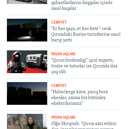
qabaatlavlarını daqqalar içinde
nasıl baqalar
CEMİYET
"Er kes qaça, er kes kete": cenk
Qırımdaki Rusiye turistlerine nasıl
barıp yetti
İNSAN AQLARI
"Qırım birdemligi" işini toqtattı,
tintüv ve tutuvlar ise Qırımda daa
çoq oldı
CEMİYET
"Haberlerge köre, yarıq bere
ekenler, amma biz bütünley
ekektriksizmiz"
İNSAN AQLARI
Olğa Skrıpnık: "Qırım azat etilsin