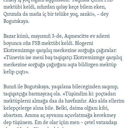
cinaiy iş yoq olğanı aqqındadır. Yaqında Qırım FSB
mektübi keldi, sıñırdan qolay keçe bilem eken,
Qırımda da maña iç bir telüke yoq, sanki», – dey
Bogutskaya.
Bazar künü, mayısnıñ 3-de, Aqmescitte ev adersi
boyunca oña FSB mektübi keldi. Blogerni
Ekstremizmge qarşılıq merkezine sorğuğa çağıralar:
«Tünevin ise meni baş taqiqatçı Ekstremizmge qarşılıq
merkezine sorğuğa çağırğanı aqta bildirgen mektüp
kelip çıqtı».
Bunıñ ile Bogutskaya, yaqalana bileceginden saqınıp,
taqiqatçığa barmaycaq ola. «Tüşündim ki: poçtadan
mektüplerni almağa daa da havfsızdır. Aks alda ellerim
kelepçelerge alına bile. Belki, daima olğanı kibi,
abartam. Amma aç ayvannı açuvlatmağa kerekmey
dep tüşünem. Em de olar içün men – çetel vatandaşı