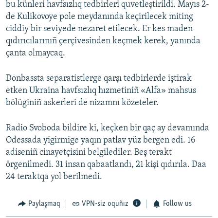
bu künleri havfsızlıq tedbirleri quvetleştirildi. Mayıs 2-
de Kulikovoye pole meydanında keçirilecek miting
ciddiy bir seviyede nezaret etilecek. Er kes maden
qıdırıcılarınıñ çerçivesinden keçmek kerek, yanında
çanta olmaycaq.
Donbassta separatistlerge qarşı tedbirlerde iştirak
etken Ukraina havfsızlıq hızmetiniñ «Alfa» mahsus
bölüginiñ askerleri de nizamnı közeteler.
Radio Svoboda bildire ki, keçken bir qaç ay devamında
Odessada yigirmige yaqın patlav yüz bergen edi. 16
adiseniñ cinayetçisini belgilediler. Beş terakt
örgenilmedi. 31 insan qabaatlandı, 21 kişi qıdırıla. Daa
24 teraktqa yol berilmedi.
Paylaşmaq
VPN-siz oquñız
Follow us