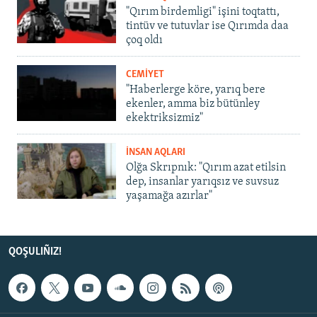
"Qırım birdemligi" işini toqtattı,
tintüv ve tutuvlar ise Qırımda daa
çoq oldı
CEMİYET
"Haberlerge köre, yarıq bere
ekenler, amma biz bütünley
ekektriksizmiz"
İNSAN AQLARI
Olğa Skrıpnık: "Qırım azat etilsin
dep, insanlar yarıqsız ve suvsuz
yaşamağa azırlar"
QOŞULIÑIZ!