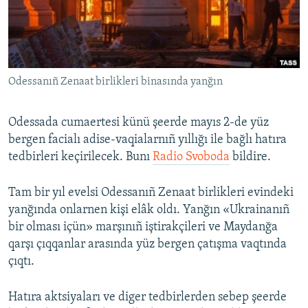
Русский
Українською
Odessanıñ Zenaat birlikleri binasında yanğın
QOŞULIÑIZ!
Odessada cumaertesi künü şeerde mayıs 2-de yüz
bergen facialı adise-vaqialarnıñ yıllığı ile bağlı hatıra
RFE/RS bütün saytları
tedbirleri keçirilecek. Bunı
Radio Svoboda
bildire.
Tam bir yıl evelsi Odessanıñ Zenaat birlikleri evindeki
yanğında onlarnen kişi elâk oldı. Yanğın «Ukrainanıñ
bir olması içün» marşınıñ iştirakçileri ve Maydanğa
qarşı çıqqanlar arasında yüz bergen çatışma vaqtında
çıqtı.
Hatıra aktsiyaları ve diger tedbirlerden sebep şeerde