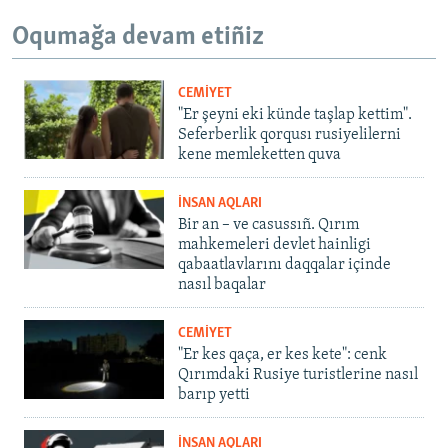
Oqumağa devam etiñiz
CEMİYET
"Er şeyni eki künde taşlap kettim".
Seferberlik qorqusı rusiyelilerni
kene memleketten quva
İNSAN AQLARI
Bir an – ve casussıñ. Qırım
mahkemeleri devlet hainligi
qabaatlavlarını daqqalar içinde
nasıl baqalar
CEMİYET
"Er kes qaça, er kes kete": cenk
Qırımdaki Rusiye turistlerine nasıl
barıp yetti
İNSAN AQLARI