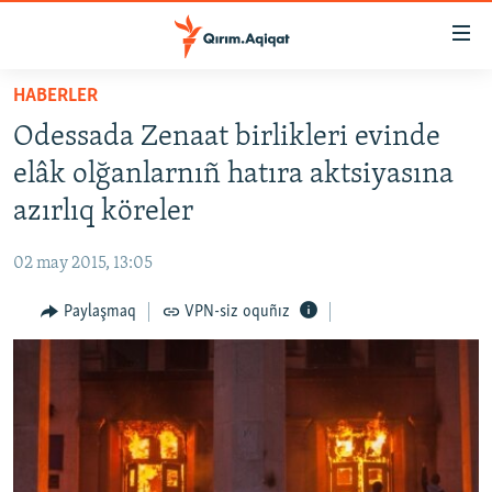
Link
açıqlığı
Esas
HABERLER
mündericege
HABERLER
Odessada Zenaat birlikleri evinde
qaytmaq
SİYASET
Baş
elâk olğanlarnıñ hatıra aktsiyasına
İQTİSADİYAT
navigatsiyağa
azırlıq köreler
qaytmaq
CEMİYET
Qıdıruvğa
02 may 2015, 13:05
MEDENİYET
qaytmaq
Paylaşmaq
VPN-siz oquñız
İNSAN AQLARI
VİDEO
SÜRET
BLOGLAR
FİKİR