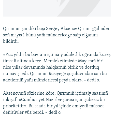
Русский
Українською
Qırımnıñ şimdiki başı Sergey Aksenov Qırım işğalinden
QOŞULIÑIZ!
soñ mayıs 1 künü yañı mündericege saip olğanını
bildirdi.
«Yüz yıldır bu bayram içtimaiy adaletlik oğrunda küreş
RFE/RS bütün saytları
timsali altında keçe. Memleketimizde Mayısnıñ biri
nice yıllar devamında halqlarnıñ birlik ve dostluq
numayışı edi. Qırımnıñ Rusiyege qoşuluvından soñ bu
adetlerniñ yañı mündericesi peyda oldı», – dedi o.
Aksenovnıñ sözlerine köre, Qırımnıñ içtimaiy saasınıñ
inkişafı «Cumhuriyet Nazirler şurası içün şübesiz bir
prioritettir». Bu saada bir yıl içinde emiyetli müsbet
deñişüvler yüz berdi, – dedi o.