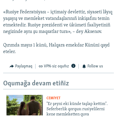
«Rusiye Federatsiyası – içtimaiy devlettir, siyaseti lâyıq
yaşayış ve memleket vatandaşlarınıñ inkişafını temin
etmektedir. Rusiye prezidenti ve ükümeti faaliyetiniñ
negizinde aynı şu maqsatlar tura», – dey Aksenov.
Qırımda mayıs 1 künü, Halqara emekdar Kününi qayd
eteler.
Paylaşmaq
VPN-siz oquñız
Follow us
Oqumağa devam etiñiz
CEMİYET
"Er şeyni eki künde taşlap kettim".
Seferberlik qorqusı rusiyelilerni
kene memleketten quva