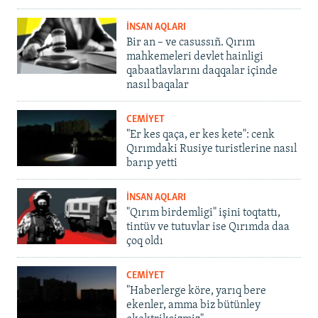
İNSAN AQLARI
Bir an – ve casussıñ. Qırım
mahkemeleri devlet hainligi
qabaatlavlarını daqqalar içinde
nasıl baqalar
CEMİYET
"Er kes qaça, er kes kete": cenk
Qırımdaki Rusiye turistlerine nasıl
barıp yetti
İNSAN AQLARI
"Qırım birdemligi" işini toqtattı,
tintüv ve tutuvlar ise Qırımda daa
çoq oldı
CEMİYET
"Haberlerge köre, yarıq bere
ekenler, amma biz bütünley