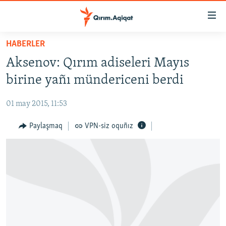
Link
açıqlığı
Esas
HABERLER
mündericege
HABERLER
Aksenov: Qırım adiseleri Mayıs
qaytmaq
SİYASET
Baş
birine yañı mündericeni berdi
İQTİSADİYAT
navigatsiyağa
qaytmaq
01 may 2015, 11:53
CEMİYET
Qıdıruvğa
MEDENİYET
Paylaşmaq
VPN-siz oquñız
qaytmaq
İNSAN AQLARI
VİDEO
SÜRET
BLOGLAR
FİKİR