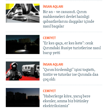
İNSAN AQLARI
Bir an – ve casussıñ. Qırım
mahkemeleri devlet hainligi
qabaatlavlarını daqqalar içinde
nasıl baqalar
CEMİYET
"Er kes qaça, er kes kete": cenk
Qırımdaki Rusiye turistlerine nasıl
barıp yetti
İNSAN AQLARI
"Qırım birdemligi" işini toqtattı,
tintüv ve tutuvlar ise Qırımda daa
çoq oldı
CEMİYET
"Haberlerge köre, yarıq bere
ekenler, amma biz bütünley
ekektriksizmiz"