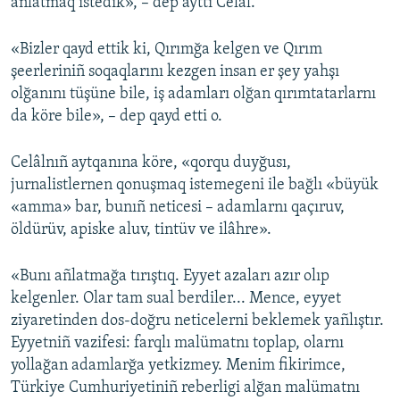
añlatmaq istedik», – dep ayttı Celâl.
«Bizler qayd ettik ki, Qırımğa kelgen ve Qırım
şeerleriniñ soqaqlarını kezgen insan er şey yahşı
olğanını tüşüne bile, iş adamları olğan qırımtatarlarnı
da köre bile», – dep qayd etti o.
Celâlnıñ aytqanına köre, «qorqu duyğusı,
jurnalistlernen qonuşmaq istemegeni ile bağlı «büyük
«amma» bar, bunıñ neticesi – adamlarnı qaçıruv,
öldürüv, apiske aluv, tintüv ve ilâhre».
«Bunı añlatmağa tırıştıq. Eyyet azaları azır olıp
kelgenler. Olar tam sual berdiler... Mence, eyyet
ziyaretinden dos-doğru neticelerni beklemek yañlıştır.
Eyyetniñ vazifesi: farqlı malümatnı toplap, olarnı
yollağan adamlarğa yetkizmey. Menim fikirimce,
Türkiye Cumhuriyetiniñ reberligi alğan malümatnı