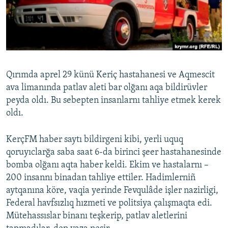
Русский
Українською
QOŞULIÑIZ!
Qırımda aprel 29 künü Keriç hastahanesi ve Aqmescit
ava limanında patlav aleti bar olğanı aqa bildirüvler
peyda oldı. Bu sebepten insanlarnı tahliye etmek kerek
RFE/RS bütün saytları
oldı.
KerçFM haber saytı bildirgeni kibi, yerli uquq
qoruyıclarğa saba saat 6-da birinci şeer hastahanesinde
bomba olğanı aqta haber keldi. Ekim ve hastalarnı –
200 insannı binadan tahliye ettiler. Hadimlerniñ
aytqanına köre, vaqia yerinde Fevqulâde işler nazirligi,
Federal havfsızlıq hızmeti ve politsiya çalışmaqta edi.
Mütehassıslar binanı teşkerip, patlav aletlerini