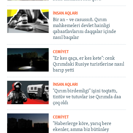
İNSAN AQLARI
Bir an – ve casussıñ. Qırım
mahkemeleri devlet hainligi
qabaatlavlarını daqqalar içinde
nasıl baqalar
CEMİYET
"Er kes qaça, er kes kete": cenk
Qırımdaki Rusiye turistlerine nasıl
barıp yetti
İNSAN AQLARI
"Qırım birdemligi" işini toqtattı,
tintüv ve tutuvlar ise Qırımda daa
çoq oldı
CEMİYET
"Haberlerge köre, yarıq bere
ekenler, amma biz bütünley