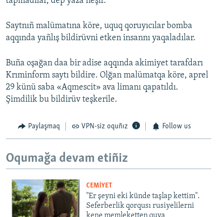
tapmadılar, dep yaza neşir.
Saytnıñ malümatına köre, uquq qoruyıcılar bomba
aqqında yañlış bildirüvni etken insannı yaqaladılar.
Buña oşağan daa bir adise aqqında akimiyet tarafdarı
Krıminform saytı bildire. Olğan malümatqa köre, aprel
29 künü saba «Aqmescit» ava limanı qapatıldı.
Şimdilik bu bildirüv teşkerile.
Paylaşmaq
VPN-siz oquñız
Follow us
Oqumağa devam etiñiz
CEMİYET
"Er şeyni eki künde taşlap kettim".
Seferberlik qorqusı rusiyelilerni
kene memleketten quva