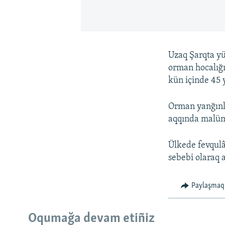
Uzaq Şarqta yü
orman hocalığı
kün içinde 45 
Orman yanğınl
aqqında malüm
Ülkede fevqulâ
sebebi olaraq 
Paylaşmaq
Oqumağa devam etiñiz