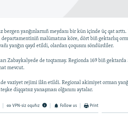
z bergen yanğınlarnıñ meydanı bir kün içinde üç qat arttı.
 departamentiniñ malümatına köre, dört biñ gektarlıq orm
yañı yanğın qayd etildi, olardan çoqusını söndürdiler.
arı Zabaykalyede de toqtamay. Regionda 169 biñ gektarda 
at mevcut.
de vaziyet rejimi ilân etildi. Regional akimiyet orman yanğ
ateşke diqqatsız yanaşması olğanını aytalar.
VPN-siz oquñız
Follow us
Print