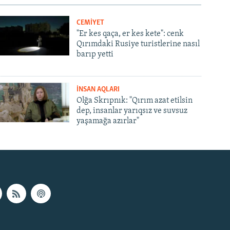
CEMİYET
"Er kes qaça, er kes kete": cenk
Qırımdaki Rusiye turistlerine nasıl
barıp yetti
İNSAN AQLARI
Olğa Skrıpnık: "Qırım azat etilsin
dep, insanlar yarıqsız ve suvsuz
yaşamağa azırlar"