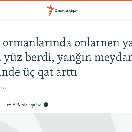
 ormanlarında onlarnen y
 yüz berdi, yanğın meydan
inde üç qat arttı
2:40
VPN-siz oquñız