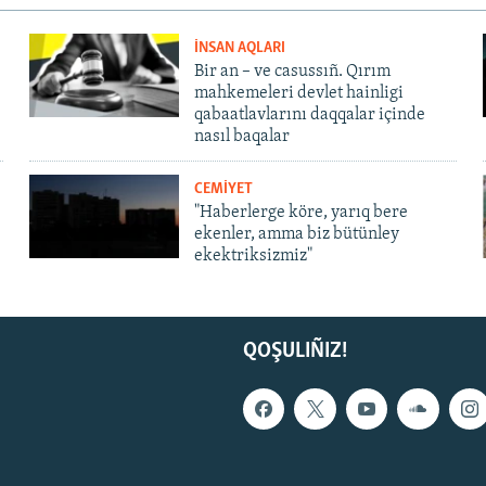
İNSAN AQLARI
Bir an – ve casussıñ. Qırım
mahkemeleri devlet hainligi
qabaatlavlarını daqqalar içinde
nasıl baqalar
CEMİYET
"Haberlerge köre, yarıq bere
ekenler, amma biz bütünley
ekektriksizmiz"
QOŞULIÑIZ!