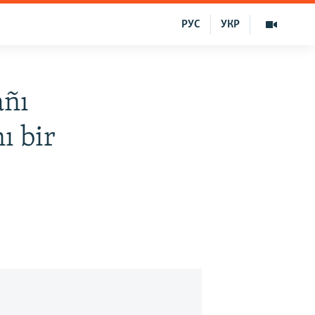
РУС
УКР
añı
ı bir