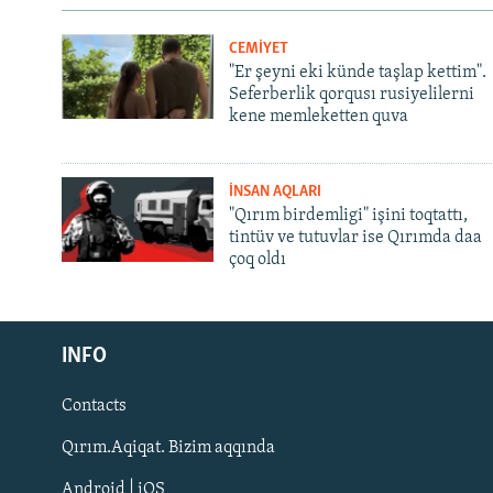
CEMİYET
"Er şeyni eki künde taşlap kettim".
Seferberlik qorqusı rusiyelilerni
kene memleketten quva
İNSAN AQLARI
"Qırım birdemligi" işini toqtattı,
tintüv ve tutuvlar ise Qırımda daa
çoq oldı
Русский
INFO
Українською
Contacts
QOŞULIÑIZ!
Qırım.Aqiqat. Bizim aqqında
Android | iOS