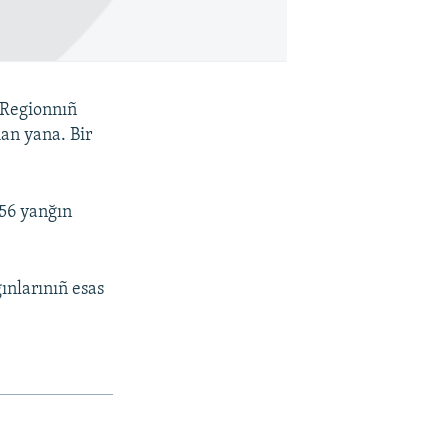
 Regionnıñ
an yana. Bir
56 yanğın
ınlarınıñ esas