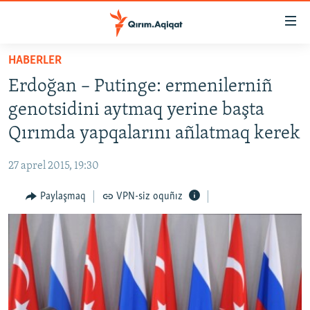
Link
açıqlığı
Esas
HABERLER
mündericege
HABERLER
Erdoğan – Putinge: ermenilerniñ
qaytmaq
SİYASET
Baş
genotsidini aytmaq yerine başta
İQTİSADİYAT
navigatsiyağa
Qırımda yapqalarını añlatmaq kerek
qaytmaq
CEMİYET
Qıdıruvğa
27 aprel 2015, 19:30
MEDENİYET
qaytmaq
Paylaşmaq
VPN-siz oquñız
İNSAN AQLARI
VİDEO
SÜRET
BLOGLAR
FİKİR