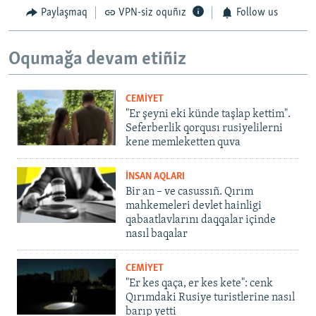
Paylaşmaq
VPN-siz oquñız
Follow us
Oqumağa devam etiñiz
CEMİYET
"Er şeyni eki künde taşlap kettim".
Seferberlik qorqusı rusiyelilerni
kene memleketten quva
İNSAN AQLARI
Bir an – ve casussıñ. Qırım
mahkemeleri devlet hainligi
qabaatlavlarını daqqalar içinde
nasıl baqalar
CEMİYET
"Er kes qaça, er kes kete": cenk
Qırımdaki Rusiye turistlerine nasıl
barıp yetti