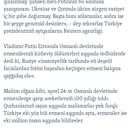
qullanmay. Şahsen men Putinniñ bu adımına
yazıqsınam. Ukraina ve Qırımda üküm sürgen vaziyet
iç bir şübe doğurmay. Başta bunı añlatsınlar, soñra ise
bir şeyge genotsid desinler», – dep tekrarlay Türkiye
prezidentiniñ aytqanlarını Reuters agentligi.
Vladimir Putin Erivanda Osmanlı devletinde
ermenilerniñ kütleviy öldürüvleri aqqında tedbirlerde
dedi ki, Rusiye «insaniyetlik tarihında eñ deşetli
facialardan birini başından keçirgen ermeni halqına
qayğıdaş ola».
Malüm olğanı kibi, aprel 24-te Osmanlı devletinde
ermenilerge qarşı areketlerniñ 100 yıllığı toldı.
Qurbanlarnıñ sayısı aqqında malümatlar pek farqlı:
Türkiye eki yüz biñ ermeni aqqında ayta, ermeniler ise
eki million insan aqqında bildireler.