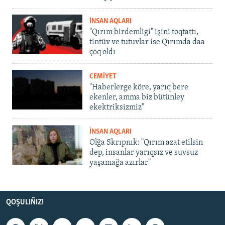
İNSAN AQLARI
"Qırım birdemligi" işini toqtattı,
tintüv ve tutuvlar ise Qırımda daa
çoq oldı
CEMİYET
"Haberlerge köre, yarıq bere
ekenler, amma biz bütünley
ekektriksizmiz"
İNSAN AQLARI
Olğa Skrıpnık: "Qırım azat etilsin
dep, insanlar yarıqsız ve suvsuz
yaşamağa azırlar"
QOŞULIÑIZ!