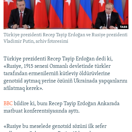
Русский
Українською
Türkiye prezidenti Recep Tayip Erdoğan ve Rusiye prezidenti
QOŞULIÑIZ!
Vladimir Putin, arhiv fotoresimi
Türkiye prezidenti Recep Tayip Erdoğan dedi ki,
RFE/RS bütün saytları
«Rusiye, 1915 senesi Osmanlı devletinde türkler
tarafından ermenilerniñ kütleviy öldürüvlerine
genotsid aytmaq yerine özüniñ Ukrainada yapqanlarını
añlatmaq kerek».
BBC
bildire ki, bunı Recep Tayip Erdoğan Ankarada
matbuat konferentsiyasında ayttı.
«Rusiye bu meselede genotsid sözüni ilk sefer