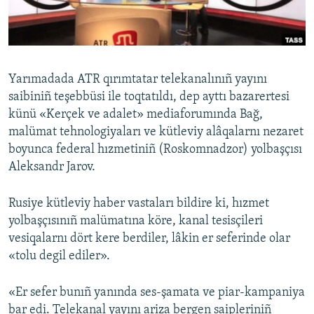
Русский
Українською
Yarımadada ATR qırımtatar telekanalınıñ yayını
QOŞULIÑIZ!
saibiniñ teşebbüsi ile toqtatıldı, dep ayttı bazarertesi
künü «Kerçek ve adalet» mediaforumında Bağ,
malümat tehnologiyaları ve kütleviy alâqalarnı nezaret
boyunca federal hızmetiniñ (Roskomnadzor) yolbaşçısı
RFE/RS bütün saytları
Aleksandr Jarov.
Rusiye kütleviy haber vastaları bildire ki, hızmet
yolbaşçısınıñ malümatına köre, kanal tesisçileri
vesiqalarnı dört kere berdiler, lâkin er seferinde olar
«tolu degil ediler».
«Er sefer bunıñ yanında ses-şamata ve piar-kampaniya
bar edi. Telekanal yayını ariza bergen saipleriniñ