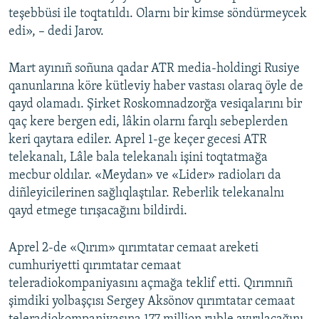
teşebbüsi ile toqtatıldı. Olarnı bir kimse söndürmeycek
edi», – dedi Jarov.
Mart ayınıñ soñuna qadar ATR media-holdingi Rusiye
qanunlarına köre kütleviy haber vastası olaraq öyle de
qayd olamadı. Şirket Roskomnadzorğa vesiqalarını bir
qaç kere bergen edi, lâkin olarnı farqlı sebeplerden
keri qaytara ediler. Aprel 1-ge keçer gecesi ATR
telekanalı, Lâle bala telekanalı işini toqtatmağa
mecbur oldılar. «Meydan» ve «Lider» radioları da
diñleyicilerinen sağlıqlaştılar. Reberlik telekanalnı
qayd etmege tırışacağını bildirdi.
Aprel 2-de «Qırım» qırımtatar cemaat areketi
cumhuriyetti qırımtatar cemaat
teleradiokompaniyasını açmağa teklif etti. Qırımnıñ
şimdiki yolbaşçısı Sergey Aksönov qırımtatar cemaat