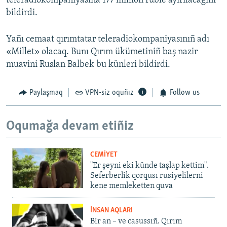
teleradiokompaniyasına 177 million ruble ayırılacağını
bildirdi.
Yañı cemaat qırımtatar teleradiokompaniyasınıñ adı
«Millet» olacaq. Bunı Qırım ükümetiniñ baş nazir
muavini Ruslan Balbek bu künleri bildirdi.
Paylaşmaq
VPN-siz oquñız
Follow us
Oqumağa devam etiñiz
CEMİYET
"Er şeyni eki künde taşlap kettim".
Seferberlik qorqusı rusiyelilerni
kene memleketten quva
İNSAN AQLARI
Bir an – ve casussıñ. Qırım