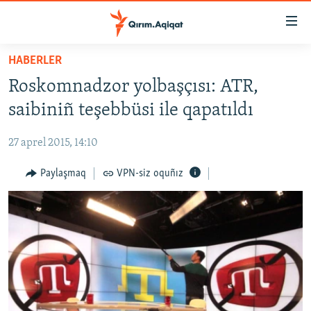
Link
açıqlığı
Esas
HABERLER
mündericege
HABERLER
Roskomnadzor yolbaşçısı: ATR,
qaytmaq
SİYASET
Baş
saibiniñ teşebbüsi ile qapatıldı
İQTİSADİYAT
navigatsiyağa
qaytmaq
27 aprel 2015, 14:10
CEMİYET
Qıdıruvğa
MEDENİYET
Paylaşmaq
VPN-siz oquñız
qaytmaq
İNSAN AQLARI
VİDEO
SÜRET
BLOGLAR
FİKİR