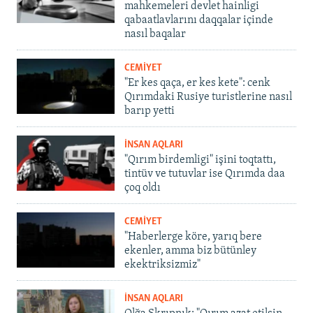
mahkemeleri devlet hainligi
qabaatlavlarını daqqalar içinde
nasıl baqalar
CEMİYET
"Er kes qaça, er kes kete": cenk
Qırımdaki Rusiye turistlerine nasıl
barıp yetti
İNSAN AQLARI
"Qırım birdemligi" işini toqtattı,
tintüv ve tutuvlar ise Qırımda daa
çoq oldı
CEMİYET
"Haberlerge köre, yarıq bere
ekenler, amma biz bütünley
ekektriksizmiz"
İNSAN AQLARI