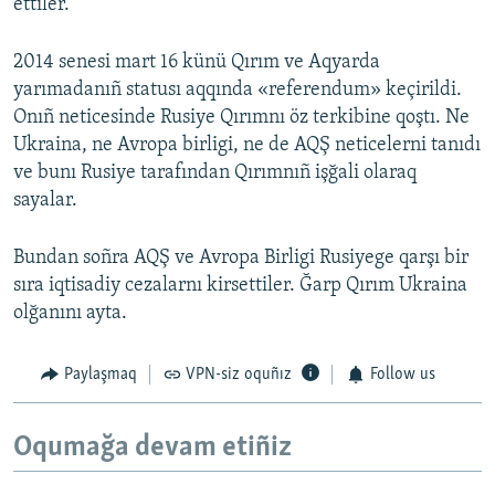
ettiler.
2014 senesi mart 16 künü Qırım ve Aqyarda
yarımadanıñ statusı aqqında «referendum» keçirildi.
Onıñ neticesinde Rusiye Qırımnı öz terkibine qoştı. Ne
Ukraina, ne Avropa birligi, ne de AQŞ neticelerni tanıdı
ve bunı Rusiye tarafından Qırımnıñ işğali olaraq
sayalar.
Bundan soñra AQŞ ve Avropa Birligi Rusiyege qarşı bir
sıra iqtisadiy cezalarnı kirsettiler. Ğarp Qırım Ukraina
olğanını ayta.
Paylaşmaq
VPN-siz oquñız
Follow us
Oqumağa devam etiñiz