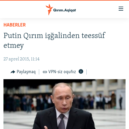
Link
açıqlığı
Esas
HABERLER
mündericege
HABERLER
Putin Qırım işğalinden teessüf
qaytmaq
SİYASET
Baş
etmey
İQTİSADİYAT
navigatsiyağa
qaytmaq
27 aprel 2015, 11:14
CEMİYET
Qıdıruvğa
MEDENİYET
Paylaşmaq
VPN-siz oquñız
qaytmaq
İNSAN AQLARI
VİDEO
SÜRET
BLOGLAR
FİKİR