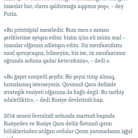
insanlar bar, olarnı qaldırmağa aqqımız yoq», – dey
Putin.
«Bu printsipial meseledir. Bunı men o zaman
şeriklerime aytqan edim: bizim içün eñ müim sual –
insanlar olğanını añlatqan edim. Siz menfaatıñıznı
nasıl qoruycaqsız, bilmeyim, biz ise, öz menfaatımız
oğrunda soñuna qadar ketecekmiz», – dedi o.
«Bu ğayet emiyetli şeydir. Bir şeyni tutıp almaq,
hırsızlamaq istemeymiz. Qırımnıñ Qara deñizde
strategik emiyeti olğanına da bağlı degil. Bu tarihiy
adaletliktir», – dedi Rusiye devletiniñ başı.
2014 senesi fevralniñ soñunda martnıñ başında
Rusiyeden ve Rusiye Qara deñiz flotunıñ qırım
bölüklerinden atılğan ordular Qırım yarımadasını işğal