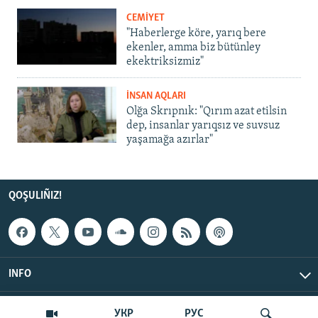
CEMİYET
"Haberlerge köre, yarıq bere
ekenler, amma biz bütünley
ekektriksizmiz"
İNSAN AQLARI
Olğa Skrıpnık: "Qırım azat etilsin
dep, insanlar yarıqsız ve suvsuz
yaşamağa azırlar"
QOŞULIÑIZ!
INFO
© Qırım.Aqiqat, 2026 | All Rights Reserved.
УКР
РУС