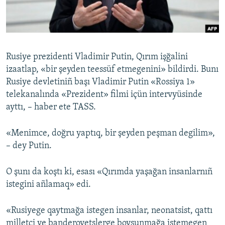
Русский
Українською
Rusiye prezidenti Vladimir Putin, Qırım işğalini
QOŞULIÑIZ!
izaatlap, «bir şeyden teessüf etmegenini» bildirdi. Bunı
Rusiye devletiniñ başı Vladimir Putin «Rossiya 1»
telekanalında «Prezident» filmi içün intervyüsinde
ayttı, – haber ete TASS.
RFE/RS bütün saytları
«Menimce, doğru yaptıq, bir şeyden peşman degilim»,
– dey Putin.
O şunı da koştı ki, esası «Qırımda yaşağan insanlarnıñ
istegini añlamaq» edi.
«Rusiyege qaytmağa istegen insanlar, neonatsist, qattı
milletçi ve banderovetslerge boysunmağa istemegen