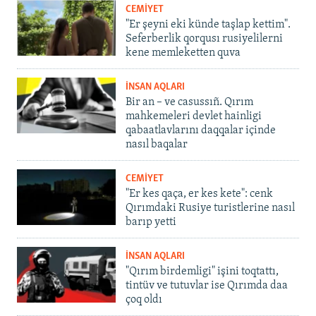
CEMİYET
"Er şeyni eki künde taşlap kettim".
Seferberlik qorqusı rusiyelilerni
kene memleketten quva
İNSAN AQLARI
Bir an – ve casussıñ. Qırım
mahkemeleri devlet hainligi
qabaatlavlarını daqqalar içinde
nasıl baqalar
CEMİYET
"Er kes qaça, er kes kete": cenk
Qırımdaki Rusiye turistlerine nasıl
barıp yetti
İNSAN AQLARI
"Qırım birdemligi" işini toqtattı,
tintüv ve tutuvlar ise Qırımda daa
çoq oldı