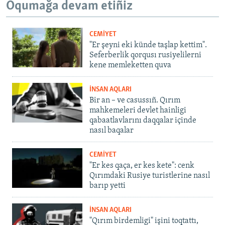
Oqumağa devam etiñiz
CEMİYET
"Er şeyni eki künde taşlap kettim".
Seferberlik qorqusı rusiyelilerni
kene memleketten quva
İNSAN AQLARI
Bir an – ve casussıñ. Qırım
mahkemeleri devlet hainligi
qabaatlavlarını daqqalar içinde
nasıl baqalar
CEMİYET
"Er kes qaça, er kes kete": cenk
Qırımdaki Rusiye turistlerine nasıl
barıp yetti
İNSAN AQLARI
"Qırım birdemligi" işini toqtattı,