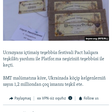
Ucrazyans içtimaiy teşebbüs festivali Pact halqara
teşkilâtı yardımı ile Platfor.ma neşiriniñ teşebbüsi ile
keçti.
BMT malümatına köre, Ukrainada köçip kelgenlerniñ
sayısı 1,2 milliondan çoq isnannı teşkil ete.
Paylaşmaq
VPN-siz oquñız
Follow us