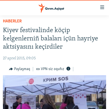
Link
açıqlığı
Esas
HABERLER
mündericege
HABERLER
Kiyev festivalinde köçip
qaytmaq
SİYASET
Baş
kelgenlerniñ balaları içün hayriye
İQTİSADİYAT
navigatsiyağa
aktsiyasını keçirdiler
qaytmaq
CEMİYET
Qıdıruvğa
27 aprel 2015, 09:05
MEDENİYET
qaytmaq
Paylaşmaq
VPN-siz oquñız
İNSAN AQLARI
VİDEO
SÜRET
BLOGLAR
FİKİR