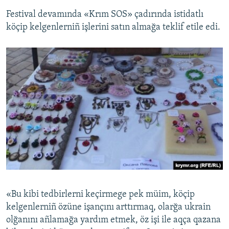
Festival devamında «Krım SOS» çadırında istidatlı
köçip kelgenlerniñ işlerini satın almağa teklif etile edi.
«Bu kibi tedbirlerni keçirmege pek müim, köçip
kelgenlerniñ özüne işançını arttırmaq, olarğa ukrain
olğanını añlamağa yardım etmek, öz işi ile aqça qazana