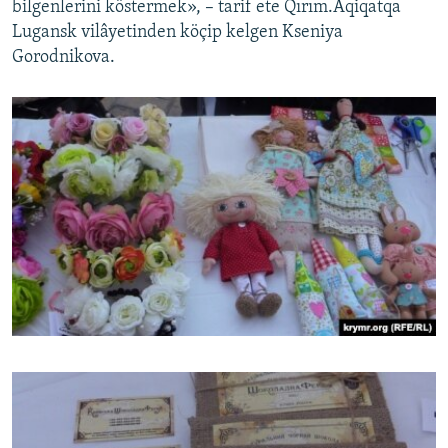
bilgenlerini köstermek», – tarif ete Qırım.Aqiqatqa
Lugansk vilâyetinden köçip kelgen Kseniya
Gorodnikova.