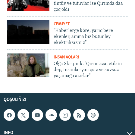
tintüv ve tutuvlar ise Qırımda daa
çoq oldı
CEMİYET
"Haberlerge köre, yarıq bere
ekenler, amma biz bütünley
ekektriksizmiz"
İNSAN AQLARI
Olğa Skrıpnık: "Qırım azat etilsin
dep, insanlar yarıqsız ve suvsuz
yaşamağa azırlar"
QOŞULIÑIZ!
INFO