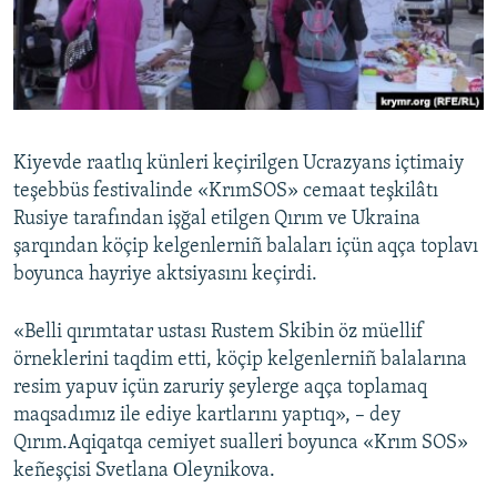
Русский
Українською
QOŞULIÑIZ!
Kiyevde raatlıq künleri keçirilgen Ucrazyans içtimaiy
teşebbüs festivalinde «KrımSOS» cemaat teşkilâtı
Rusiye tarafından işğal etilgen Qırım ve Ukraina
RFE/RS bütün saytları
şarqından köçip kelgenlerniñ balaları içün aqça toplavı
boyunca hayriye aktsiyasını keçirdi.
«Belli qırımtatar ustası Rustem Skibin öz müellif
örneklerini taqdim etti, köçip kelgenlerniñ balalarına
resim yapuv içün zaruriy şeylerge aqça toplamaq
maqsadımız ile ediye kartlarını yaptıq», – dey
Qırım.Aqiqatqa cemiyet sualleri boyunca «Krım SOS»
keñeşçisi Svetlana Оleynikova.