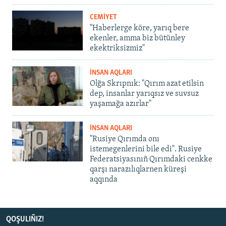
CEMİYET
"Haberlerge köre, yarıq bere
ekenler, amma biz bütünley
ekektriksizmiz"
İNSAN AQLARI
Olğa Skrıpnık: "Qırım azat etilsin
dep, insanlar yarıqsız ve suvsuz
yaşamağa azırlar"
İNSAN AQLARI
"Rusiye Qırımda onı
istemegenlerini bile edi". Rusiye
Federatsiyasınıñ Qırımdaki cenkke
qarşı narazılıqlarnen küreşi
aqqında
QOŞULIÑIZ!