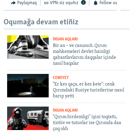
Paylaşmaq
VPN-siz oquñız
Follow us
Oqumağa devam etiñiz
İNSAN AQLARI
Bir an – ve casussıñ. Qırım
mahkemeleri devlet hainligi
qabaatlavlarını daqqalar içinde
nasıl baqalar
CEMİYET
"Er kes qaça, er kes kete": cenk
Qırımdaki Rusiye turistlerine nasıl
barıp yetti
İNSAN AQLARI
"Qırım birdemligi" işini toqtattı,
tintüv ve tutuvlar ise Qırımda daa
çoq oldı