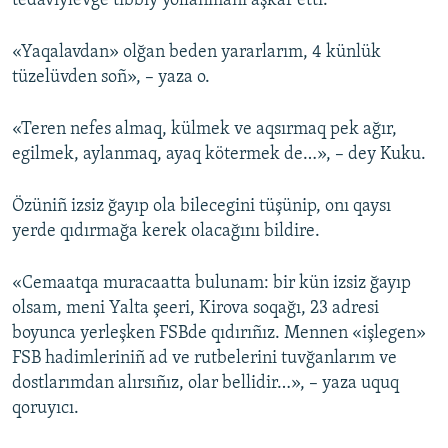
tedaviylevge tibbiy yollanmanı aşkâr etti.
Русский
«Yaqalavdan» olğan beden yararlarım, 4 künlük
Українською
tüzelüvden soñ», – yaza o.
QOŞULIÑIZ!
«Teren nefes almaq, külmek ve aqsırmaq pek ağır,
egilmek, aylanmaq, ayaq kötermek de…», – dey Kuku.
Özüniñ izsiz ğayıp ola bilecegini tüşünip, onı qaysı
RFE/RS bütün saytları
yerde qıdırmağa kerek olacağını bildire.
«Cemaatqa muracaatta bulunam: bir kün izsiz ğayıp
olsam, meni Yalta şeeri, Kirova soqağı, 23 adresi
boyunca yerleşken FSBde qıdırıñız. Mennen «işlegen»
FSB hadimleriniñ ad ve rutbelerini tuvğanlarım ve
dostlarımdan alırsıñız, olar bellidir…», – yaza uquq
qoruyıcı.