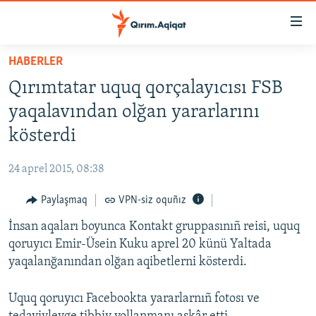
Link
açıqlığı
Esas
HABERLER
mündericege
HABERLER
Qırımtatar uquq qorçalayıcısı FSB
qaytmaq
SİYASET
Baş
yaqalavından olğan yararlarını
İQTİSADİYAT
navigatsiyağa
kösterdi
qaytmaq
CEMİYET
Qıdıruvğa
24 aprel 2015, 08:38
MEDENİYET
qaytmaq
Paylaşmaq
VPN-siz oquñız
İNSAN AQLARI
İnsan aqaları boyunca Kontakt gruppasınıñ reisi, uquq
VİDEO
qoruyıcı Emir-Üsein Kuku aprel 20 künü Yaltada
SÜRET
yaqalanğanından olğan aqibetlerni kösterdi.
BLOGLAR
Uquq qoruyıcı Facebookta yararlarnıñ fotosı ve
FİKİR