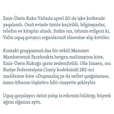
Emir-Üsein Kuku Yaltada aprel 20-de işke ketkende
yaqalandı. Onıñ evinde tintüv keçirildi, bilgisayarlar,
telefon ve kitaplar alındı. Soñra onı, tahmin etilgeni ki,
Yalta uquq qoruyıcı organlarınıñ idaresine alıp kettiler.
Kontakt gruppasınıñ daa bir vekili Mammet
Mambetovnıñ Facebookta bergen malümatına köre,
Emir-Üsein Kukuğa qarar seslendirildi. Oña binaen, onı
Rusiye Federatsiyası Cinaiy kodeksiniñ 282-nci
maddesine köre «Duşmanlıq ya da nefret qozğalaması,
insan itibarını tüşürüv» kibi cinayette şekleyler.
Uquq qorçalayıcı özüni yahşı is etkenini bildirip, büyrek
ağrısı olğanını ayttı.