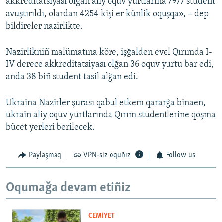
akkreditatsiyası olğan aliy oquv yurtlarına 7977 student
avuştırıldı, olardan 4254 kişi er künlik oquşqa», – dep
bildireler nazirlikte.
Nazirlikniñ malümatına köre, işğalden evel Qırımda I-
IV derece akkreditatsiyası olğan 36 oquv yurtu bar edi,
anda 38 biñ student tasil alğan edi.
Ukraina Nazirler şurası qabul etkem qararğa binaen,
ukrain aliy oquv yurtlarında Qırım studentlerine qoşma
bücet yerleri berilecek.
Paylaşmaq
VPN-siz oquñız
Follow us
Oqumağa devam etiñiz
CEMİYET