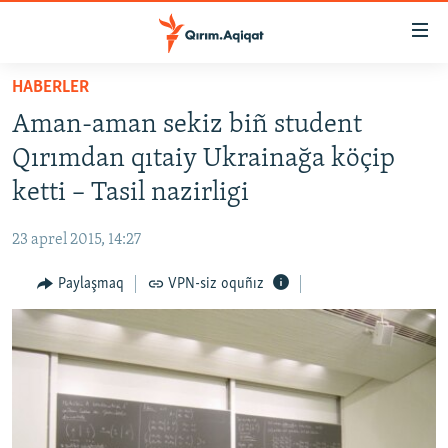
Link
açıqlığı
Esas
HABERLER
mündericege
HABERLER
Aman-aman sekiz biñ student
qaytmaq
SİYASET
Baş
Qırımdan qıtaiy Ukrainağa köçip
İQTİSADİYAT
navigatsiyağa
ketti – Tasil nazirligi
qaytmaq
CEMİYET
Qıdıruvğa
23 aprel 2015, 14:27
MEDENİYET
qaytmaq
Paylaşmaq
VPN-siz oquñız
İNSAN AQLARI
VİDEO
SÜRET
BLOGLAR
FİKİR