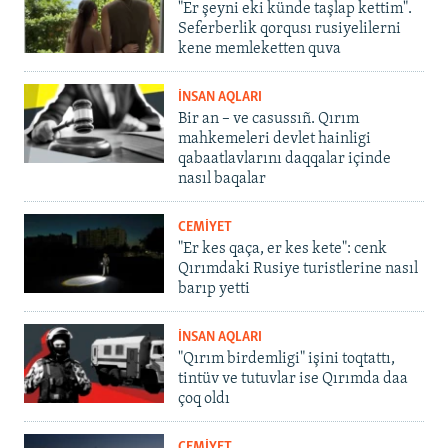
"Er şeyni eki künde taşlap kettim".
Seferberlik qorqusı rusiyelilerni
kene memleketten quva
İNSAN AQLARI
Bir an – ve casussıñ. Qırım
mahkemeleri devlet hainligi
qabaatlavlarını daqqalar içinde
nasıl baqalar
CEMİYET
"Er kes qaça, er kes kete": cenk
Qırımdaki Rusiye turistlerine nasıl
barıp yetti
İNSAN AQLARI
"Qırım birdemligi" işini toqtattı,
tintüv ve tutuvlar ise Qırımda daa
çoq oldı
CEMİYET