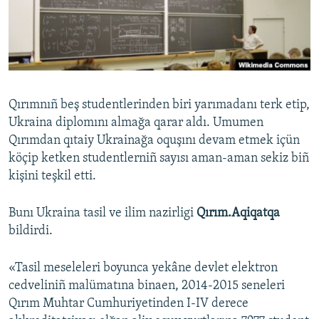
Русский
Українською
QOŞULIÑIZ!
Qırımnıñ beş studentlerinden biri yarımadanı terk etip,
Ukraina diplomını almağa qarar aldı. Umumen
Qırımdan qıtaiy Ukrainağa oquşını devam etmek içün
RFE/RS bütün saytları
köçip ketken studentlerniñ sayısı aman-aman sekiz biñ
kişini teşkil etti.
Bunı Ukraina tasil ve ilim nazirligi
Qırım.Aqiqatqa
bildirdi.
«Tasil meseleleri boyunca yekâne devlet elektron
cedveliniñ malümatına binaen, 2014-2015 seneleri
Qırım Muhtar Cumhuriyetinden I-IV derece