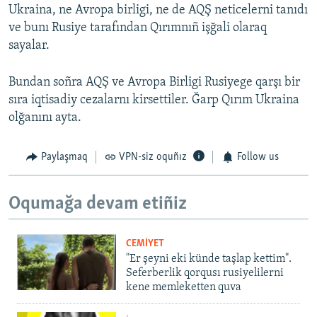
Ukraina, ne Avropa birligi, ne de AQŞ neticelerni tanıdı
ve bunı Rusiye tarafından Qırımnıñ işğali olaraq
sayalar.
Bundan soñra AQŞ ve Avropa Birligi Rusiyege qarşı bir
sıra iqtisadiy cezalarnı kirsettiler. Ğarp Qırım Ukraina
olğanını ayta.
Paylaşmaq
VPN-siz oquñız
Follow us
Oqumağa devam etiñiz
CEMİYET
"Er şeyni eki künde taşlap kettim".
Seferberlik qorqusı rusiyelilerni
kene memleketten quva