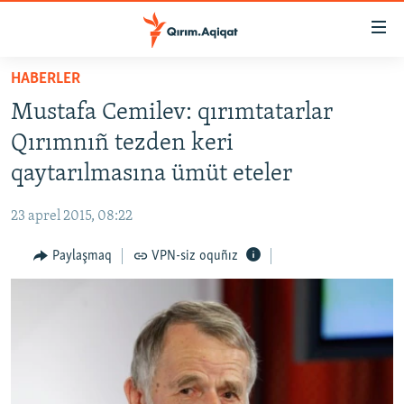
Link
açıqlığı
Esas
HABERLER
mündericege
HABERLER
Mustafa Cemilev: qırımtatarlar
qaytmaq
SİYASET
Baş
Qırımnıñ tezden keri
İQTİSADİYAT
navigatsiyağa
qaytarılmasına ümüt eteler
qaytmaq
CEMİYET
Qıdıruvğa
23 aprel 2015, 08:22
MEDENİYET
qaytmaq
Paylaşmaq
VPN-siz oquñız
İNSAN AQLARI
VİDEO
SÜRET
BLOGLAR
FİKİR