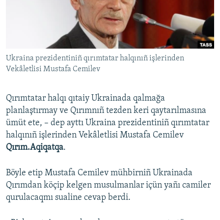
Русский
Українською
Ukraina prezidentiniñ qırımtatar halqınıñ işlerinden
QOŞULIÑIZ!
Vekâletlisi Mustafa Cemilev
Qırımtatar halqı qıtaiy Ukrainada qalmağa
RFE/RS bütün saytları
planlaştırmay ve Qırımnıñ tezden keri qaytarılmasına
ümüt ete, – dep ayttı Ukraina prezidentiniñ qırımtatar
halqınıñ işlerinden Vekâletlisi Mustafa Cemilev
Qırım.Aqiqatqa
.
Böyle etip Mustafa Cemilev mühbirniñ Ukrainada
Qırımdan köçip kelgen musulmanlar içün yañı camiler
qurulacaqmı sualine cevap berdi.