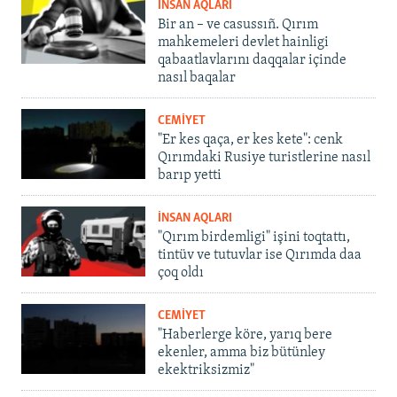
İNSAN AQLARI
Bir an – ve casussıñ. Qırım
mahkemeleri devlet hainligi
qabaatlavlarını daqqalar içinde
nasıl baqalar
CEMİYET
"Er kes qaça, er kes kete": cenk
Qırımdaki Rusiye turistlerine nasıl
barıp yetti
İNSAN AQLARI
"Qırım birdemligi" işini toqtattı,
tintüv ve tutuvlar ise Qırımda daa
çoq oldı
CEMİYET
"Haberlerge köre, yarıq bere
ekenler, amma biz bütünley
ekektriksizmiz"