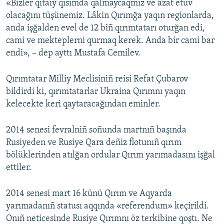
«Bizler qıtaiy qısımda qalmaycaqmız ve azat etüv
olacağını tüşünemiz. Lâkin Qırımğa yaqın regionlarda,
anda işğalden evel de 12 biñ qırımtatarı oturğan edi,
cami ve mekteplerni qurmaq kerek. Anda bir cami bar
endi», – dep ayttı Mustafa Cemilev.
Qırımtatar Milliy Meclisiniñ reisi Refat Çubarov
bildirdi ki, qırımtatarlar Ukraina Qırımnı yaqın
kelecekte keri qaytaracağından eminler.
2014 senesi fevralniñ soñunda martnıñ başında
Rusiyeden ve Rusiye Qara deñiz flotunıñ qırım
bölüklerinden atılğan ordular Qırım yarımadasını işğal
ettiler.
2014 senesi mart 16 künü Qırım ve Aqyarda
yarımadanıñ statusı aqqında «referendum» keçirildi.
Onıñ neticesinde Rusiye Qırımnı öz terkibine qoştı. Ne