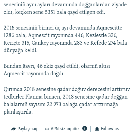
senesiniñ aynı ayları devamında doğğanlardan ziyade
Русский
oldı, keçken sene 5351 bala qayd etilgen edi.
Українською
2015 senesiniñ birinci üç ayı devamında Aqmescitte
1286 bala, Aqmescit rayonında 446, Kezlevde 336,
QOŞULIÑIZ!
Keriçte 315, Canköy rayonında 283 ve Kefede 274 bala
dünyağa keldi.
RFE/RS bütün saytları
Bundan ğayrı, 46 ekiz qayd etildi, olarnıñ altısı
Aqmescit rayonında doğdı.
Qırımda 2018 senesine qadar doğuv derecesini arttıruv
tedbirler Planına binaen, 2018 senesine qadar doğğan
balalarnıñ sayısını 22 973 balağa qadar arttırmağa
planlaştırıla.
Paylaşmaq
VPN-siz oquñız
Follow us