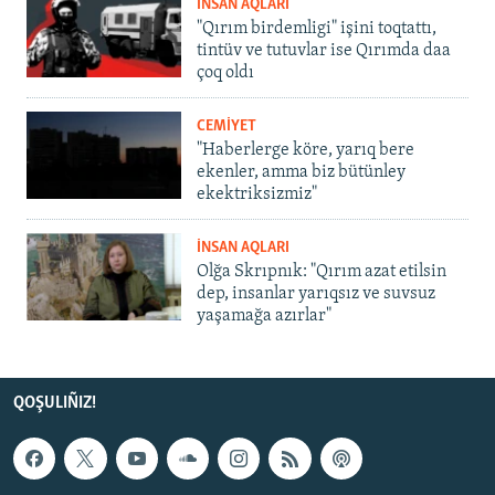
İNSAN AQLARI
"Qırım birdemligi" işini toqtattı,
tintüv ve tutuvlar ise Qırımda daa
çoq oldı
CEMİYET
"Haberlerge köre, yarıq bere
ekenler, amma biz bütünley
ekektriksizmiz"
İNSAN AQLARI
Olğa Skrıpnık: "Qırım azat etilsin
dep, insanlar yarıqsız ve suvsuz
yaşamağa azırlar"
QOŞULIÑIZ!