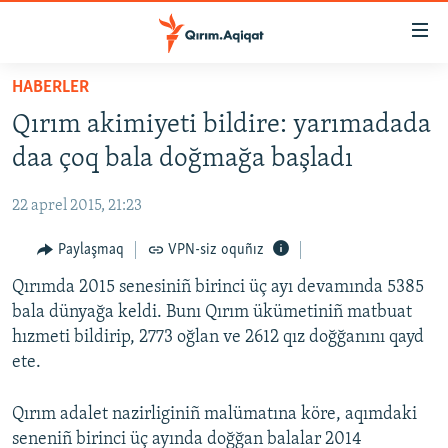
Link
açıqlığı
Esas
HABERLER
mündericege
HABERLER
Qırım akimiyeti bildire: yarımadada
qaytmaq
SİYASET
Baş
daa çoq bala doğmağa başladı
İQTİSADİYAT
navigatsiyağa
qaytmaq
22 aprel 2015, 21:23
CEMİYET
Qıdıruvğa
MEDENİYET
Paylaşmaq
VPN-siz oquñız
qaytmaq
İNSAN AQLARI
Qırımda 2015 senesiniñ birinci üç ayı devamında 5385
bala dünyağa keldi. Bunı Qırım ükümetiniñ matbuat
VİDEO
hızmeti bildirip, 2773 oğlan ve 2612 qız doğğanını qayd
SÜRET
ete.
BLOGLAR
Qırım adalet nazirliginiñ malümatına köre, aqımdaki
FİKİR
seneniñ birinci üç ayında doğğan balalar 2014