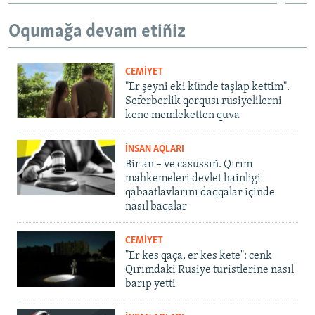
Oqumağa devam etiñiz
CEMİYET
"Er şeyni eki künde taşlap kettim".
Seferberlik qorqusı rusiyelilerni
kene memleketten quva
İNSAN AQLARI
Bir an – ve casussıñ. Qırım
mahkemeleri devlet hainligi
qabaatlavlarını daqqalar içinde
nasıl baqalar
CEMİYET
"Er kes qaça, er kes kete": cenk
Qırımdaki Rusiye turistlerine nasıl
barıp yetti