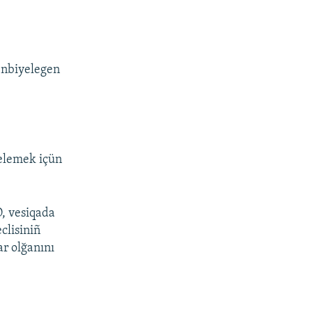
enbiyelegen
yelemek içün
O, vesiqada
clisiniñ
ar olğanını