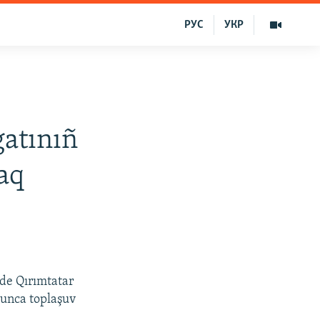
РУС
УКР
gatınıñ
aq
de Qırımtatar
yunca toplaşuv