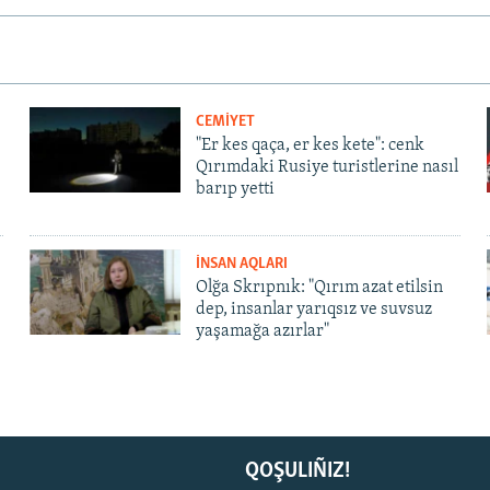
CEMİYET
"Er kes qaça, er kes kete": cenk
Qırımdaki Rusiye turistlerine nasıl
barıp yetti
İNSAN AQLARI
Olğa Skrıpnık: "Qırım azat etilsin
dep, insanlar yarıqsız ve suvsuz
yaşamağa azırlar"
QOŞULIÑIZ!