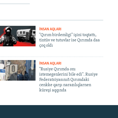
İNSAN AQLARI
"Qırım birdemligi" işini toqtattı,
tintüv ve tutuvlar ise Qırımda daa
çoq oldı
İNSAN AQLARI
"Rusiye Qırımda onı
istemegenlerini bile edi". Rusiye
Federatsiyasınıñ Qırımdaki
cenkke qarşı narazılıqlarnen
küreşi aqqında