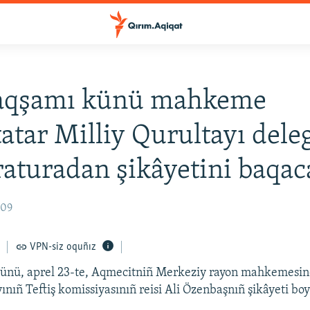
qşamı künü mahkeme
atar Milliy Qurultayı dele
aturadan şikâyetini baqac
:09
VPN-siz oquñız
nü, aprel 23-te, Aqmecitniñ Merkeziy rayon mahkemesin
yınıñ Teftiş komissiyasınıñ reisi Ali Özenbaşnıñ şikâyeti bo