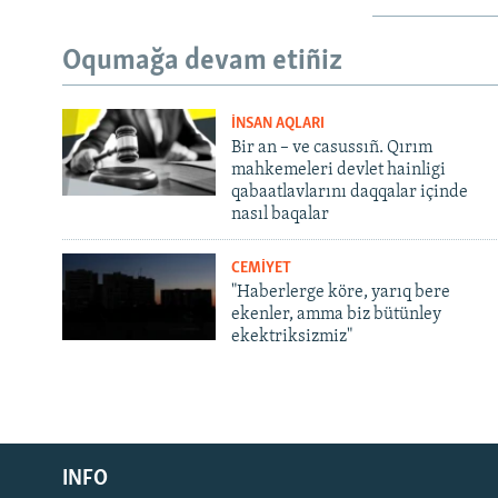
Oqumağa devam etiñiz
İNSAN AQLARI
Bir an – ve casussıñ. Qırım
mahkemeleri devlet hainligi
qabaatlavlarını daqqalar içinde
nasıl baqalar
CEMİYET
"Haberlerge köre, yarıq bere
ekenler, amma biz bütünley
ekektriksizmiz"
Русский
Українською
INFO