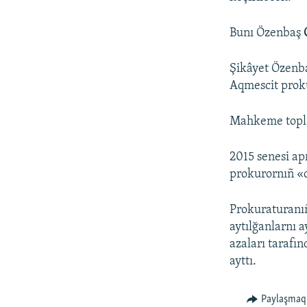
Bunı Özenbaş
Şikâyet Özenba
Aqmescit proku
Mahkeme topla
2015 senesi ap
prokurornıñ «c
Prokuraturanıñ
aytılğanlarnı 
azaları tarafın
ayttı.
Paylaşmaq