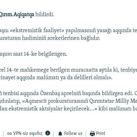
Qırım.Aqiqatqa
bildirdi.
şnı «ekstremistik faaliyet» yapılmasınıñ yasağı aqqında t
raturası hadiminiñ areketlerinen bağlıdır.
şuvı saat 14-ke belgilengen.
rel 14-te mahkemege berilgen muracaatta aytıla ki, tenbi
inayet aqqında malümatı ya da delilleri olmalı».
 tenbisi aqqında Özenbaş aprelniñ başında bildirgen edi. 
aydınlatıp, «Aqmescit prokuraturasınıñ Qırımtatar Milliy Me
dan ekstremistik aktsiyalar keçirilecek...» kibi malümatı b
VPN-siz oquñız
Follow us
Print