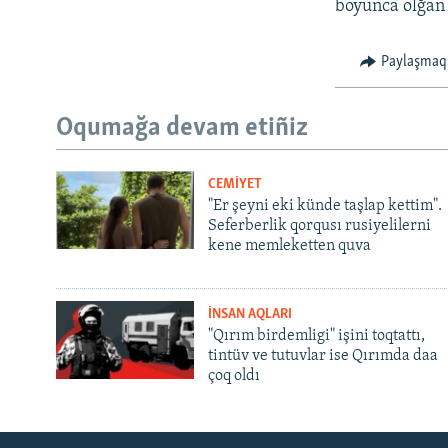
boyunca olğan s
Paylaşmaq
Oqumağa devam etiñiz
CEMİYET
"Er şeyni eki künde taşlap kettim".
Seferberlik qorqusı rusiyelilerni
kene memleketten quva
İNSAN AQLARI
"Qırım birdemligi" işini toqtattı,
tintüv ve tutuvlar ise Qırımda daa
çoq oldı
Русский