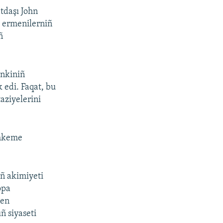
tdaşı John
a ermenilerniñ
ñ
enkiniñ
 edi. Faqat, bu
aziyelerini
ahkeme
iñ akimiyeti
opa
nen
ñ siyaseti