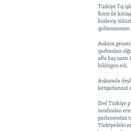
Türkiye Tış iş
Kerri ile körü
kütleviy öldür
qullanmaması a
Ankara genotsi
qurbanları olğa
afta baş nazir
bildirgen edi.
Ankarada deyle
ketişatlarınıñ
Evel Türkiye p
tarafından erm
parlamentini t
Türkiyedeki er