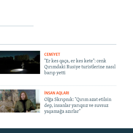
CEMİYET
"Er kes qaça, er kes kete": cenk
Qırımdaki Rusiye turistlerine nasıl
barıp yetti
İNSAN AQLARI
Olğa Skrıpnık: "Qırım azat etilsin
dep, insanlar yarıqsız ve suvsuz
yaşamağa azırlar"