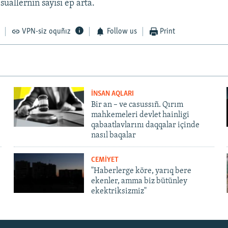
uallerniñ sayısı ep arta.
VPN-siz oquñız
Follow us
Print
İNSAN AQLARI
Bir an – ve casussıñ. Qırım
mahkemeleri devlet hainligi
qabaatlavlarını daqqalar içinde
nasıl baqalar
CEMİYET
"Haberlerge köre, yarıq bere
ekenler, amma biz bütünley
ekektriksizmiz"