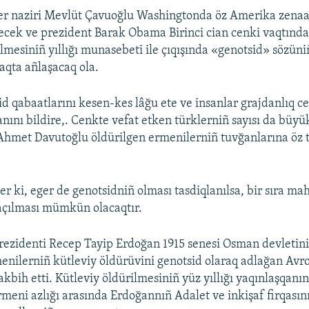
ler naziri Mevlüt Çavuoğlu Washingtonda öz Amerika zenaa
şecek ve prezident Barak Obama Birinci cian cenki vaqtınd
ilmesiniñ yıllığı munasebeti ile çıqışında «genotsid» sözüni
qta añlaşacaq ola.
d qabaatlarını kesen-kes lâğu ete ve insanlar grajdanlıq c
nını bildire,. Cenkte vefat etken türklerniñ sayısı da büyük
 Ahmet Davutoğlu öldürilgen ermenilerniñ tuvğanlarına öz t
r ki, eger de genotsidniñ olması tasdiqlanılsa, bir sıra m
 açılması mümkün olacaqtır.
rezidenti Recep Tayip Erdoğan 1915 senesi Osman devletin
enilerniñ kütleviy öldürüvini genotsid olaraq adlağan Avr
akbih etti. Kütleviy öldürilmesiniñ yüz yıllığı yaqınlaşqanı
meni azlığı arasında Erdoğannıñ Adalet ve inkişaf firqasını