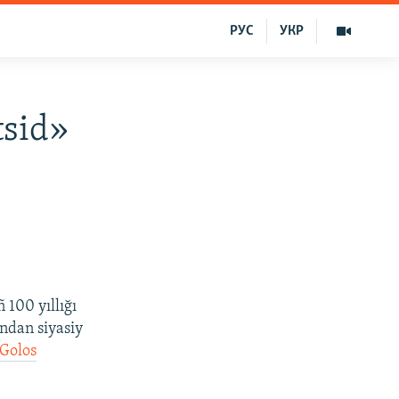
РУС
УКР
tsid»
 100 yıllığı
ndan siyasiy
Golos