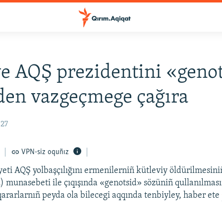
e AQŞ prezidentini «geno
den vazgeçmege çağıra
:27
VPN-siz oquñız
eti AQŞ yolbaşçılığını ermenilerniñ kütleviy öldürilmesiniñ
) munasebeti ile çıqışında «genotsid» sözüniñ qullanılması
 qararlarnıñ peyda ola bilecegi aqqında tenbiyley, haber ete