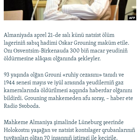
Русский
Українською
Almaniyada aprel 21-de salı künü natsist ölüm
QOŞULIÑIZ!
lageriniñ sabıq hadimi Oskar Grouning maküm etile.
Onı Оsventsim-Birkenauda 300 biñ macar yeudiniñ
öldürmesine alâqası olğanında şekleyler.
RFE/RS bütün saytları
93 yaşında olğan Grouni «ruhiy cezasını» tanıdı ve
1944 senesi mayıs ve iyül arasında yeudilerniñ gaz
kameralarında öldürilmesi aqqında haberdar olğanını
bildirdi. Grouning mahkemeden afu soray, – haber ete
Radio Svoboda.
Mahkeme Almaniya şimalinde Lüneburg şeerinde
Holokostnı yaşağan ve natsist kontslager qrubanlarınıñ
tuvğanları olğan 70 insannıñ iştiragi ile keçirile.