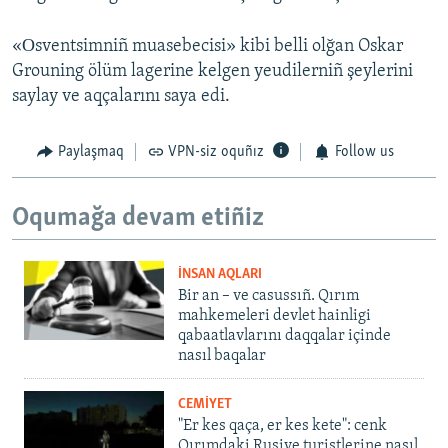
«Оsventsimniñ muasebecisi» kibi belli olğan Oskar
Grouning ölüm lagerine kelgen yeudilerniñ şeylerini
saylay ve aqçalarını saya edi.
Paylaşmaq
VPN-siz oquñız
Follow us
Oqumağa devam etiñiz
İNSAN AQLARI
Bir an – ve casussıñ. Qırım
mahkemeleri devlet hainligi
qabaatlavlarını daqqalar içinde
nasıl baqalar
CEMİYET
"Er kes qaça, er kes kete": cenk
Qırımdaki Rusiye turistlerine nasıl