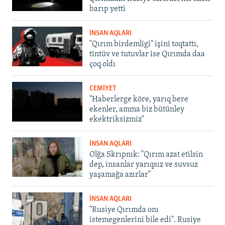
barıp yetti
İNSAN AQLARI
"Qırım birdemligi" işini toqtattı,
tintüv ve tutuvlar ise Qırımda daa
çoq oldı
CEMİYET
"Haberlerge köre, yarıq bere
ekenler, amma biz bütünley
ekektriksizmiz"
İNSAN AQLARI
Olğa Skrıpnık: "Qırım azat etilsin
dep, insanlar yarıqsız ve suvsuz
yaşamağa azırlar"
İNSAN AQLARI
"Rusiye Qırımda onı
istemegenlerini bile edi". Rusiye