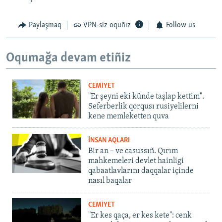
Paylaşmaq
VPN-siz oquñız
Follow us
Oqumağa devam etiñiz
CEMİYET
"Er şeyni eki künde taşlap kettim".
Seferberlik qorqusı rusiyelilerni
kene memleketten quva
İNSAN AQLARI
Bir an – ve casussıñ. Qırım
mahkemeleri devlet hainligi
qabaatlavlarını daqqalar içinde
nasıl baqalar
CEMİYET
"Er kes qaça, er kes kete": cenk