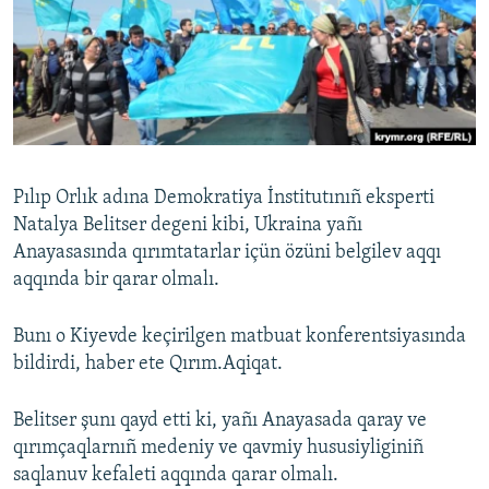
Русский
Українською
QOŞULIÑIZ!
Pılıp Orlık adına Demokratiya İnstitutınıñ eksperti
Natalya Belitser degeni kibi, Ukraina yañı
RFE/RS bütün saytları
Anayasasında qırımtatarlar içün özüni belgilev aqqı
aqqında bir qarar olmalı.
Bunı o Kiyevde keçirilgen matbuat konferentsiyasında
bildirdi, haber ete Qırım.Aqiqat.
Belitser şunı qayd etti ki, yañı Anayasada qaray ve
qırımçaqlarnıñ medeniy ve qavmiy hususiyliginiñ
saqlanuv kefaleti aqqında qarar olmalı.