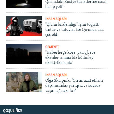
Qırımdaki Rusiye turistlerine nasıl
barıp yetti
İNSAN AQLARI
"Qırım birdemligi" işini toqtattı,
tintüv ve tutuvlar ise Qırımda daa
çoq oldı
CEMİYET
"Haberlerge köre, yarıq bere
ekenler, amma biz bütünley
ekektriksizmiz"
İNSAN AQLARI
Olğa Skrıpnık: "Qırım azat etilsin
dep, insanlar yarıqsız ve suvsuz
yaşamağa azırlar"
QOŞULIÑIZ!