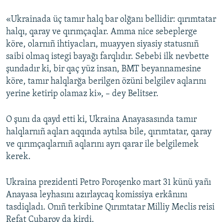
«Ukrainada üç tamır halq bar olğanı bellidir: qırımtatar
halqı, qaray ve qırımçaqlar. Amma nice sebeplerge
köre, olarnıñ ihtiyacları, muayyen siyasiy statusnıñ
saibi olmaq istegi bayağı farqlıdır. Sebebi ilk nevbette
şundadır ki, bir qaç yüz insan, BMT beyannamesine
köre, tamır halqlarğa berilgen özüni belgilev aqlarını
yerine ketirip olamaz ki», – dey Belitser.
O şunı da qayd etti ki, Ukraina Anayasasında tamır
halqlarnıñ aqları aqqında aytılsa bile, qırımtatar, qaray
ve qırımçaqlarnıñ aqlarını ayrı qarar ile belgilemek
kerek.
Ukraina prezidenti Petro Poroşenko mart 31 künü yañı
Anayasa leyhasını azırlaycaq komissiya erkânını
tasdiqladı. Onıñ terkibine Qırımtatar Milliy Meclis reisi
Refat Çubarov da kirdi.