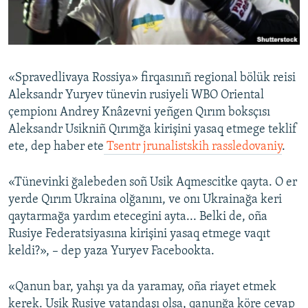
Русский
Українською
«Spravedlivaya Rossiya» firqasınıñ regional bölük reisi
QOŞULIÑIZ!
Aleksandr Yuryev tünevin rusiyeli WBO Oriental
çempionı Andrey Knâzevni yeñgen Qırım boksçısı
Aleksandr Usikniñ Qırımğa kirişini yasaq etmege teklif
ete, dep haber ete
Tsentr jrunalistskih rassledovaniy
.
RFE/RS bütün saytları
«Tünevinki ğalebeden soñ Usik Aqmescitke qayta. O er
yerde Qırım Ukraina olğanını, ve onı Ukrainağa keri
qaytarmağa yardım etecegini ayta... Belki de, oña
Rusiye Federatsiyasına kirişini yasaq etmege vaqıt
keldi?», – dep yaza Yuryev Facebookta.
«Qanun bar, yahşı ya da yaramay, oña riayet etmek
kerek. Usik Rusiye vatandaşı olsa, qanunğa köre cevap