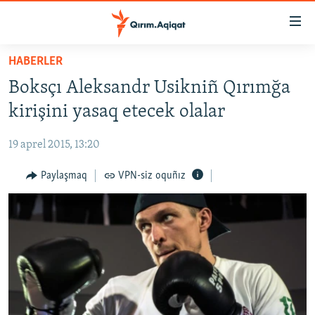
Link
açıqlığı
Esas
HABERLER
mündericege
HABERLER
Boksçı Aleksandr Usikniñ Qırımğa
qaytmaq
SİYASET
Baş
kirişini yasaq etecek olalar
İQTİSADİYAT
navigatsiyağa
qaytmaq
19 aprel 2015, 13:20
CEMİYET
Qıdıruvğa
MEDENİYET
Paylaşmaq
VPN-siz oquñız
qaytmaq
İNSAN AQLARI
VİDEO
SÜRET
BLOGLAR
FİKİR