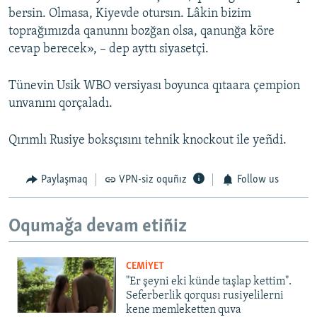
bersin. Olmasa, Kiyevde otursın. Lâkin bizim
toprağımızda qanunnı bozğan olsa, qanunğa köre
cevap berecek», – dep ayttı siyasetçi.
Tünevin Usik WBO versiyası boyunca qıtaara çempion
unvanını qorçaladı.
Qırımlı Rusiye boksçısını tehnik knockout ile yeñdi.
Paylaşmaq
VPN-siz oquñız
Follow us
Oqumağa devam etiñiz
CEMİYET
"Er şeyni eki künde taşlap kettim".
Seferberlik qorqusı rusiyelilerni
kene memleketten quva