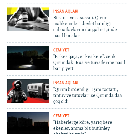
İNSAN AQLARI
Bir an – ve casussıñ. Qırım
mahkemeleri devlet hainligi
qabaatlavlarını daqqalar içinde
nasıl baqalar
CEMİYET
"Er kes qaça, er kes kete": cenk
Qırımdaki Rusiye turistlerine nasıl
barıp yetti
İNSAN AQLARI
"Qırım birdemligi" işini toqtattı,
tintüv ve tutuvlar ise Qırımda daa
çoq oldı
CEMİYET
"Haberlerge köre, yarıq bere
ekenler, amma biz bütünley