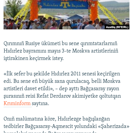
Русский
Українською
QOŞULIÑIZ!
Qırımnıñ Rusiye ükümeti bu sene qırımtatarlarnıñ
Hıdırlez bayramını mayıs 3-te Moskva artistleriniñ
iştirakinen keçirmek istey.
RFE/RS bütün saytları
«İlk sefer bu şekilde Hıdırlez 2011 senesi keçirilgen
edi. Bu sene eñ büyük sana qurulacaq, belli Moskva
artistleri davet etildi», – dep ayttı Bağçasaray rayon
şurasınıñ reisi Refat Derdarov akimiyetke qoltutqan
Krıminform
saytına.
Onıñ malümatına köre, Hıdırlezge bağışlanğan
tedbirler Bağçasaray-Aqmescit yolundaki «Şaherizada»