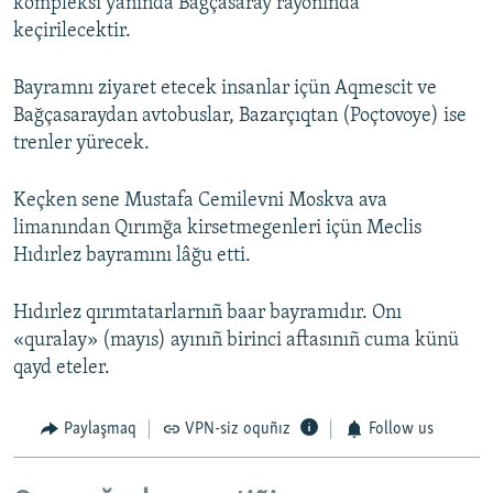
kompleksi yanında Bağçasaray rayonında
keçirilecektir.
Bayramnı ziyaret etecek insanlar içün Aqmescit ve
Bağçasaraydan avtobuslar, Bazarçıqtan (Poçtovoye) ise
trenler yürecek.
Keçken sene Mustafa Cemilevni Moskva ava
limanından Qırımğa kirsetmegenleri içün Meclis
Hıdırlez bayramını lâğu etti.
Hıdırlez qırımtatarlarnıñ baar bayramıdır. Onı
«quralay» (mayıs) ayınıñ birinci aftasınıñ cuma künü
qayd eteler.
Paylaşmaq
VPN-siz oquñız
Follow us