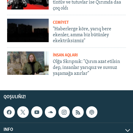
tintüv ve tutuvlar ise Qırımda daa
çoq oldı
CEMİYET
"Haberlerge köre, yarıq bere
ekenler, amma biz bütünley
ekektriksizmiz"
İNSAN AQLARI
Olğa Skrıpnık: "Qırım azat etilsin
dep, insanlar yarıqsız ve suvsuz
yaşamağa azırlar"
QOŞULIÑIZ!
INFO