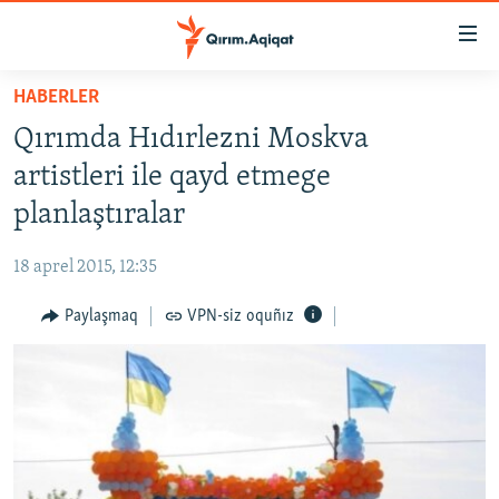
Link
açıqlığı
Esas
HABERLER
mündericege
HABERLER
Qırımda Hıdırlezni Moskva
qaytmaq
SİYASET
Baş
artistleri ile qayd etmege
İQTİSADİYAT
navigatsiyağa
planlaştıralar
qaytmaq
CEMİYET
Qıdıruvğa
18 aprel 2015, 12:35
MEDENİYET
qaytmaq
Paylaşmaq
VPN-siz oquñız
İNSAN AQLARI
VİDEO
SÜRET
BLOGLAR
FİKİR