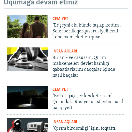
Oqumağa devam etiñiz
CEMİYET
"Er şeyni eki künde taşlap kettim".
Seferberlik qorqusı rusiyelilerni
kene memleketten quva
İNSAN AQLARI
Bir an – ve casussıñ. Qırım
mahkemeleri devlet hainligi
qabaatlavlarını daqqalar içinde
nasıl baqalar
CEMİYET
"Er kes qaça, er kes kete": cenk
Qırımdaki Rusiye turistlerine nasıl
barıp yetti
İNSAN AQLARI
"Qırım birdemligi" işini toqtattı,