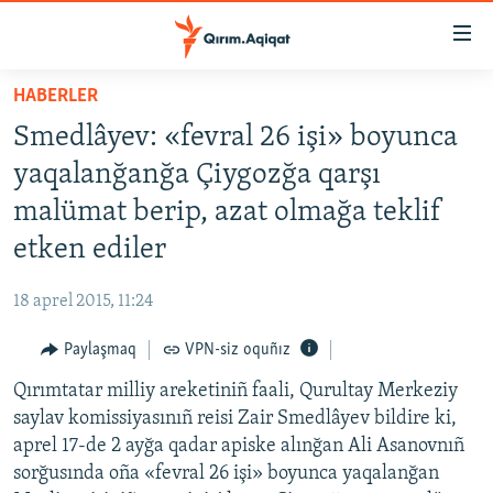
Link
açıqlığı
Esas
HABERLER
mündericege
HABERLER
Smedlâyev: «fevral 26 işi» boyunca
qaytmaq
SİYASET
Baş
yaqalanğanğa Çiygozğa qarşı
İQTİSADİYAT
navigatsiyağa
malümat berip, azat olmağa teklif
qaytmaq
CEMİYET
etken ediler
Qıdıruvğa
MEDENİYET
qaytmaq
18 aprel 2015, 11:24
İNSAN AQLARI
Paylaşmaq
VPN-siz oquñız
VİDEO
Qırımtatar milliy areketiniñ faali, Qurultay Merkeziy
SÜRET
saylav komissiyasınıñ reisi Zair Smedlâyev bildire ki,
BLOGLAR
aprel 17-de 2 ayğa qadar apiske alınğan Ali Asanovnıñ
sorğusında oña «fevral 26 işi» boyunca yaqalanğan
FİKİR