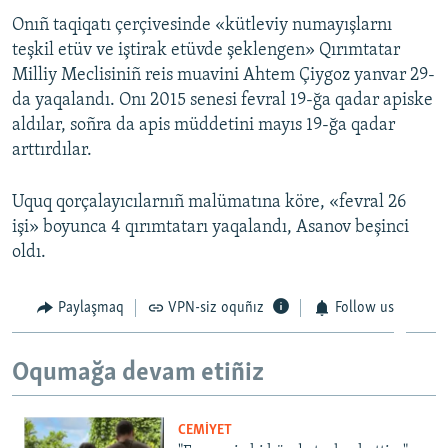
Onıñ taqiqatı çerçivesinde «kütleviy numayışlarnı
teşkil etüv ve iştirak etüvde şeklengen» Qırımtatar
Milliy Meclisiniñ reis muavini Ahtem Çiygoz yanvar 29-
da yaqalandı. Onı 2015 senesi fevral 19-ğa qadar apiske
aldılar, soñra da apis müddetini mayıs 19-ğa qadar
arttırdılar.
Uquq qorçalayıcılarnıñ malümatına köre, «fevral 26
işi» boyunca 4 qırımtatarı yaqalandı, Asanov beşinci
oldı.
Paylaşmaq
VPN-siz oquñız
Follow us
Oqumağa devam etiñiz
CEMİYET