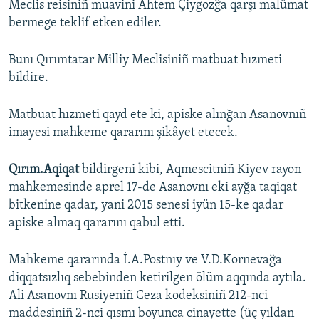
Meclis reisiniñ muavini Ahtem Çiygozğa qarşı malümat
bermege teklif etken ediler.
Русский
Українською
Bunı Qırımtatar Milliy Meclisiniñ matbuat hızmeti
bildire.
QOŞULIÑIZ!
Matbuat hızmeti qayd ete ki, apiske alınğan Asanovnıñ
imayesi mahkeme qararını şikâyet etecek.
RFE/RS bütün saytları
Qırım.Aqiqat
bildirgeni kibi, Aqmescitniñ Kiyev rayon
mahkemesinde aprel 17-de Asanovnı eki ayğa taqiqat
bitkenine qadar, yani 2015 senesi iyün 15-ke qadar
apiske almaq qararını qabul etti.
Mahkeme qararında İ.A.Postnıy ve V.D.Kornevağa
diqqatsızlıq sebebinden ketirilgen ölüm aqqında aytıla.
Ali Asanovnı Rusiyeniñ Ceza kodeksiniñ 212-nci
maddesiniñ 2-nci qısmı boyunca cinayette (üç yıldan