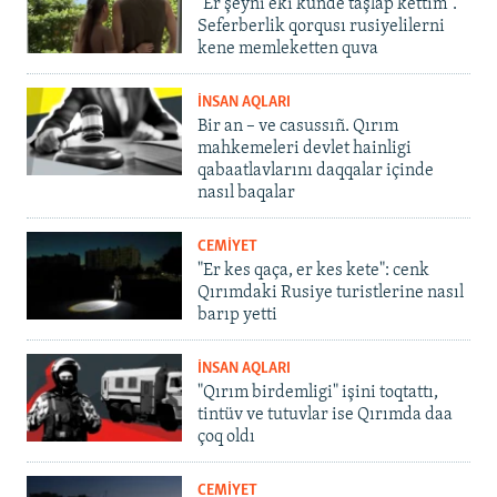
"Er şeyni eki künde taşlap kettim".
Seferberlik qorqusı rusiyelilerni
kene memleketten quva
İNSAN AQLARI
Bir an – ve casussıñ. Qırım
mahkemeleri devlet hainligi
qabaatlavlarını daqqalar içinde
nasıl baqalar
CEMİYET
"Er kes qaça, er kes kete": cenk
Qırımdaki Rusiye turistlerine nasıl
barıp yetti
İNSAN AQLARI
"Qırım birdemligi" işini toqtattı,
tintüv ve tutuvlar ise Qırımda daa
çoq oldı
CEMİYET