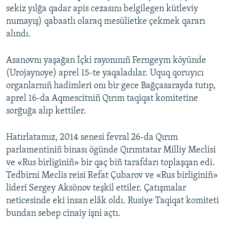
sekiz yılğa qadar apis cezasını belgilegen kütleviy
numayış) qabaatlı olaraq mesülietke çekmek qararı
alındı.
Asanovnı yaşağan İçki rayonınıñ Ferngeym köyünde
(Urojaynoye) aprel 15-te yaqaladılar. Uquq qoruyıcı
organlarnıñ hadimleri onı bir gece Bağçasarayda tutıp,
aprel 16-da Aqmescitniñ Qırım taqiqat komitetine
sorğuğa alıp kettiler.
Hatırlatamız, 2014 senesi fevral 26-da Qırım
parlamentiniñ binası ögünde Qırımtatar Milliy Meclisi
ve «Rus birliginiñ» bir qaç biñ tarafdarı toplaşqan edi.
Tedbirni Meclis reisi Refat Çubarov ve «Rus birliginiñ»
lideri Sergey Aksönov teşkil ettiler. Çatışmalar
neticesinde eki insan elâk oldı. Rusiye Taqiqat komiteti
bundan sebep cinaiy işni açtı.