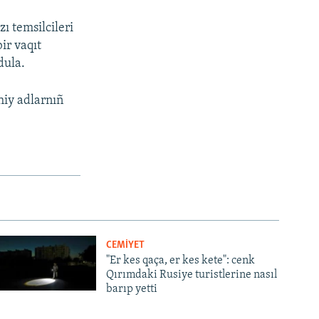
ı temsilcileri
ir vaqıt
dula.
hiy adlarnıñ
CEMİYET
"Er kes qaça, er kes kete": cenk
Qırımdaki Rusiye turistlerine nasıl
barıp yetti