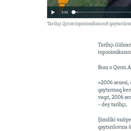
0:00
Tarihçı Qırım toponimikasınıñ qaytarıluv
Tarihçı Gülnar
toponimikasını
Bunı o Qırım.A
«2006 senesi, 
qaytarmaq kerek
vaqıt, 2006 se
– dey tarihçı.
Şimdiki vaziyet
qaytarıluvına 