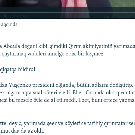
ı aqqında
a Abdula degeni kibi, şimdiki Qırım akimiyetiniñ yarımada
 qaytarmaq vadeleri amelge episi bir keçmez.
qiqatqa bildirdi.
daa Yuşçenko prezident olğanda, bütün adlarnı deñiştirip, 
 olğanı aqta sual köterile edi. Ebet, Qırımda olar qırımtat
nesi bu mesele öyle de al etilmedi. Ebet, bunı ertece yapm
te, dey o, yarımada şeer ve köylerine tarihiy qırımtatar se
ümüt daa da az oldı.