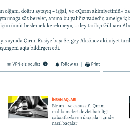
 olğanı, doğru aytayıq – işğal, ve «Qırım akimiyetiniñ» baz
aytarmağa söz bereler, amma bu yalıñız vadedir, amelge iç b
 içün ümüt beslemek kerekmey», – dey tarihçı Gülnara Ab
yıs ayında Qırım Rusiye başı Sergey Aksönov akimiyet tari
üşüngeni aqta bildirgen edi.
VPN-siz oquñız
Follow us
Print
İNSAN AQLARI
Bir an – ve casussıñ. Qırım
mahkemeleri devlet hainligi
qabaatlavlarını daqqalar içinde
nasıl baqalar