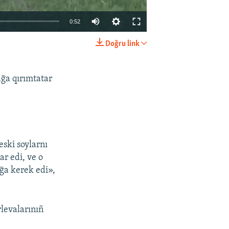
0:52
Doğru link
EMBED
SHARE
ğa qırımtatar
eski soylarnı
ar edi, ve o
ağa kerek edi»,
rlevalarınıñ