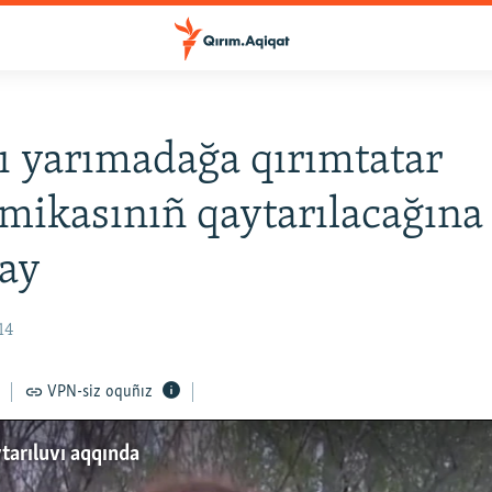
ı yarımadağa qırımtatar
mikasınıñ qaytarılacağına
ay
14
VPN-siz oquñız
tarıluvı aqqında