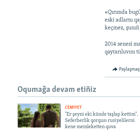
«Qırımda bugün
eski adlarnı q
keçmez, şunıñ
2014 senesi ma
qaytarıluvını t
Paylaşmaq
Oqumağa devam etiñiz
CEMİYET
"Er şeyni eki künde taşlap kettim".
Seferberlik qorqusı rusiyelilerni
kene memleketten quva