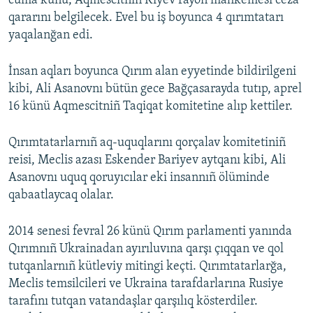
cuma künü, Aqmescitniñ Kiyev rayon mahkemesi ceza
qararını belgilecek. Evel bu iş boyunca 4 qırımtatarı
Русский
yaqalanğan edi.
Українською
İnsan aqları boyunca Qırım alan eyyetinde bildirilgeni
QOŞULIÑIZ!
kibi, Ali Asanovnı bütün gece Bağçasarayda tutıp, aprel
16 künü Aqmescitniñ Taqiqat komitetine alıp kettiler.
Qırımtatarlarnıñ aq-uquqlarını qorçalav komitetiniñ
RFE/RS bütün saytları
reisi, Meclis azası Eskender Bariyev aytqanı kibi, Ali
Asanovnı uquq qoruyıcılar eki insannıñ ölüminde
qabaatlaycaq olalar.
2014 senesi fevral 26 künü Qırım parlamenti yanında
Qırımnıñ Ukrainadan ayırıluvına qarşı çıqqan ve qol
tutqanlarnıñ kütleviy mitingi keçti. Qırımtatarlarğa,
Meclis temsilcileri ve Ukraina tarafdarlarına Rusiye
tarafını tutqan vatandaşlar qarşılıq kösterdiler.