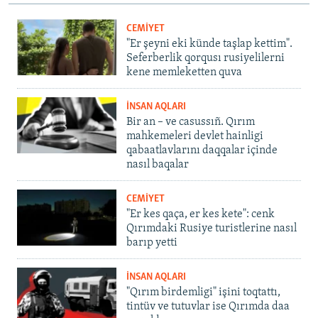
CEMİYET
"Er şeyni eki künde taşlap kettim".
Seferberlik qorqusı rusiyelilerni
kene memleketten quva
İNSAN AQLARI
Bir an – ve casussıñ. Qırım
mahkemeleri devlet hainligi
qabaatlavlarını daqqalar içinde
nasıl baqalar
CEMİYET
"Er kes qaça, er kes kete": cenk
Qırımdaki Rusiye turistlerine nasıl
barıp yetti
İNSAN AQLARI
"Qırım birdemligi" işini toqtattı,
tintüv ve tutuvlar ise Qırımda daa