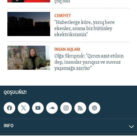
çoq oldı
CEMİYET
"Haberlerge köre, yarıq bere
ekenler, amma biz bütünley
ekektriksizmiz"
İNSAN AQLARI
Olğa Skrıpnık: "Qırım azat etilsin
dep, insanlar yarıqsız ve suvsuz
yaşamağa azırlar"
QOŞULIÑIZ!
INFO