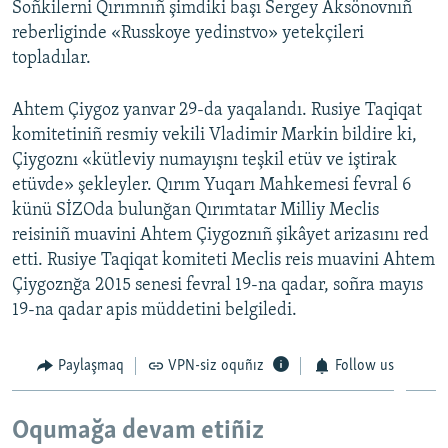
Soñkilerni Qırımnıñ şimdiki başı Sergey Aksönovnıñ
reberliginde «Russkoye yedinstvo» yetekçileri
topladılar.
Ahtem Çiygoz yanvar 29-da yaqalandı. Rusiye Taqiqat
komitetiniñ resmiy vekili Vladimir Markin bildire ki,
Çiygoznı «kütleviy numayışnı teşkil etüv ve iştirak
etüvde» şekleyler. Qırım Yuqarı Mahkemesi fevral 6
künü SİZOda bulunğan Qırımtatar Milliy Meclis
reisiniñ muavini Ahtem Çiygoznıñ şikâyet arizasını red
etti. Rusiye Taqiqat komiteti Meclis reis muavini Ahtem
Çiygoznğa 2015 senesi fevral 19-na qadar, soñra mayıs
19-na qadar apis müddetini belgiledi.
Paylaşmaq
VPN-siz oquñız
Follow us
Oqumağa devam etiñiz