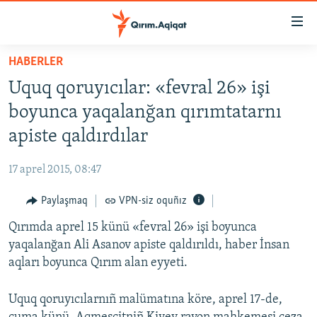
Link
açıqlığı
Esas
HABERLER
mündericege
HABERLER
Uquq qoruyıcılar: «fevral 26» işi
qaytmaq
SİYASET
Baş
boyunca yaqalanğan qırımtatarnı
İQTİSADİYAT
navigatsiyağa
apiste qaldırdılar
qaytmaq
CEMİYET
Qıdıruvğa
17 aprel 2015, 08:47
MEDENİYET
qaytmaq
Paylaşmaq
VPN-siz oquñız
İNSAN AQLARI
Qırımda aprel 15 künü «fevral 26» işi boyunca
VİDEO
yaqalanğan Ali Asanov apiste qaldırıldı, haber İnsan
SÜRET
aqları boyunca Qırım alan eyyeti.
BLOGLAR
Uquq qoruyıcılarnıñ malümatına köre, aprel 17-de,
FİKİR