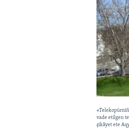
«Telekopürniñ
vade etilgen t
şikâyet ete Aqy