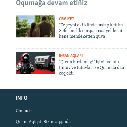
Oqumağa devam etiñiz
CEMİYET
"Er şeyni eki künde taşlap kettim".
Seferberlik qorqusı rusiyelilerni
kene memleketten quva
İNSAN AQLARI
"Qırım birdemligi" işini toqtattı,
tintüv ve tutuvlar ise Qırımda daa
çoq oldı
Русский
INFO
Українською
Contacts
QOŞULIÑIZ!
Qırım.Aqiqat. Bizim aqqında