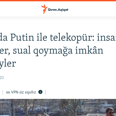
a Putin ile telekopür: insa
ler, sual qoymağa imkân
yler
:23
VPN-siz oquñız