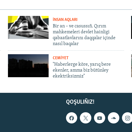
İNSAN AQLARI
Bir an – ve casussıñ. Qırım
mahkemeleri devlet hainligi
qabaatlavlarını daqqalar içinde
nasıl baqalar
CEMİYET
"Haberlerge köre, yarıq bere
ekenler, amma biz bütünley
ekektriksizmiz"
QOŞULIÑIZ!