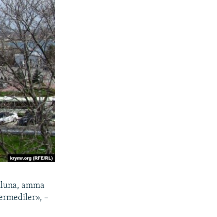
uluna, amma
ermediler», –