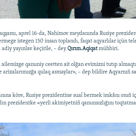
qşamı, aprel 16-da, Nahimov meydanında Rusiye preziden
ermege istegen 150 insan toplandı, faqat aqyarlılar içün te
, adiy yayınlav keçirile, – dey
Qırım.Aqiqat
mühbiri.
ailemizge qanuniy ceetten ait olğan evimizni tutıp almaqta
ce arizalarımızğa qulaq asmaylar», – dep bildire Aqyarnıñ s
nına köre, Rusiye prezidentine sual bermek imkânı onıñ i
ın prezidentke «yerli akimiyetniñ qanunsızlığını toqtatmaq
.