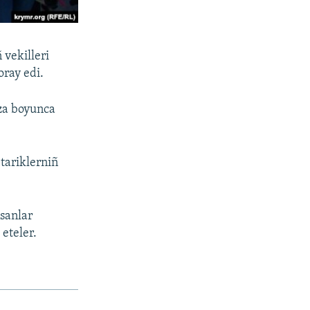
vekilleri
oray edi.
aza boyunca
 tariklerniñ
nsanlar
eteler.