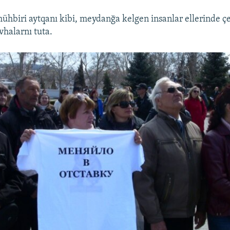
ühbiri aytqanı kibi, meydanğa kelgen insanlar ellerinde çe
vhalarnı tuta.