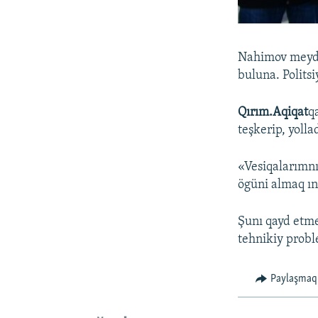
Nahimov meydan
buluna. Politsi
Qırım.Aqiqat
q
teşkerip, yolla
«Vesiqalarımnı 
ögüni almaq ınt
Şunı qayd etme
tehnikiy probl
Paylaşmaq