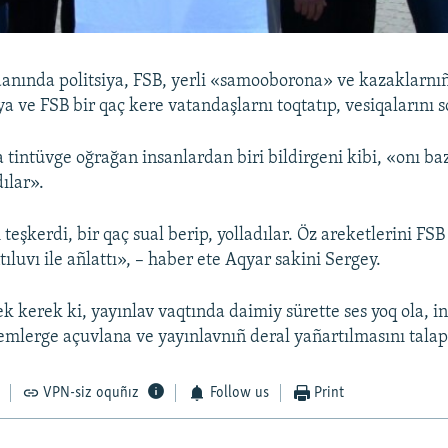
ında politsiya, FSB, yerli «samooborona» ve kazaklarnıñ 
ya ve FSB bir qaç kere vatandaşlarnı toqtatıp, vesiqalarını s
a tintüvge oğrağan insanlardan biri bildirgeni kibi, «onı b
dılar».
teşkerdi, bir qaç sual berip, yolladılar. Öz areketlerini FSB
ıluvı ile añlattı», – haber ete Aqyar sakini Sergey.
k kerek ki, yayınlav vaqtında daimiy sürette ses yoq ola, i
emlerge açuvlana ve yayınlavnıñ deral yañartılmasını talap 
VPN-siz oquñız
Follow us
Print