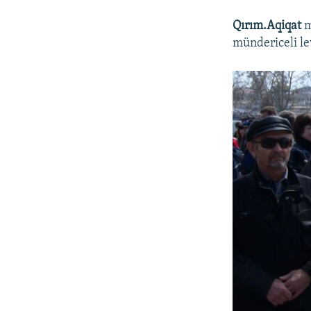
Qırım.Aqiqat
m
mündericeli le