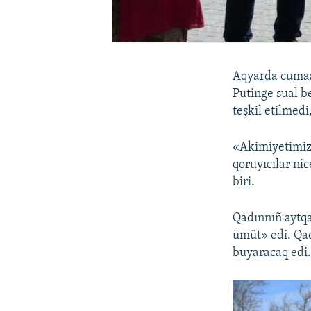
Aqyarda cumaa
Putinge sual b
teşkil etilmedi
«Akimiyetimiz 
qoruyıcılar ni
biri.
Qadınnıñ aytqa
ümüt» edi. Qad
buyaracaq edi