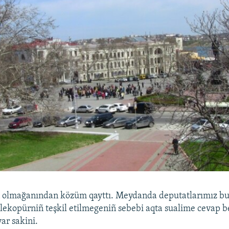
 olmağanından közüm qayttı. Meydanda deputatlarımız b
elekopürniñ teşkil etilmegeniñ sebebi aqta sualime cevap b
ar sakini.