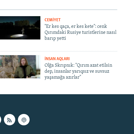
CEMİYET
"Er kes qaça, er kes kete": cenk
Qırımdaki Rusiye turistlerine nasıl
barıp yetti
İNSAN AQLARI
Olğa Skrıpnık: "Qırım azat etilsin
dep, insanlar yarıqsız ve suvsuz
yaşamağa azırlar"