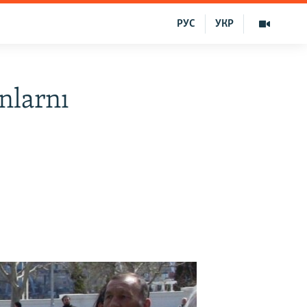
РУС
УКР
nlarnı