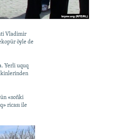
ti Vladimir
lekopür öyle de
. Yerli uquq
akinlerinden
çün «soñki
» ricası ile