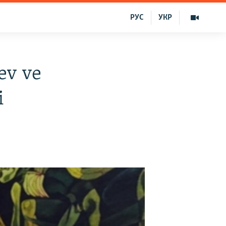
РУС
УКР
ev ve
i