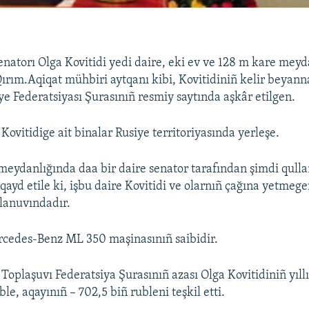
enatorı Olga Kovitidi yedi daire, eki ev ve 128 m kare meyd
 Qırım.Aqiqat mühbiri aytqanı kibi, Kovitidiniñ kelir beyan
e Federatsiyası Şurasınıñ resmiy saytında aşkâr etilgen.
Kovitidige ait binalar Rusiye territoriyasında yerleşe.
meydanlığında daa bir daire senator tarafından şimdi qulla
yd etile ki, işbu daire Kovitidi ve olarnıñ çağına yetmege
llanuvındadır.
rcedes-Benz ML 350 maşinasınıñ saibidir.
Toplaşuvı Federatsiya Şurasınıñ azası Olga Kovitidiniñ yıllı
ble, aqayınıñ – 702,5 biñ rubleni teşkil etti.