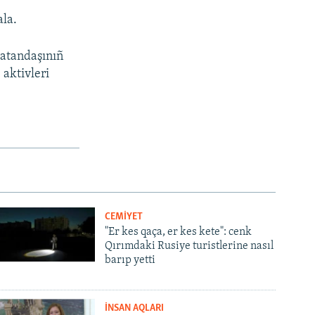
ala.
 vatandaşınıñ
 aktivleri
CEMİYET
"Er kes qaça, er kes kete": cenk
Qırımdaki Rusiye turistlerine nasıl
barıp yetti
İNSAN AQLARI