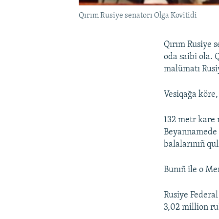
Qırım Rusiye senatorı Olga Kovitidi
Qırım Rusiye s
oda saibi ola.
malümatı Rusiy
Vesiqağa köre, 
132 metr kare 
Beyannamede qa
balalarınıñ qu
Bunıñ ile o Me
Rusiye Federal 
3,02 million ru