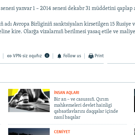
enesi yanvar 1 – 2014 senesi dekabr 31 müddetini qaplap 
ñ adı Avropa Birliginiñ sanktsiyaları kirsetilgen 15 Rusiye
line kire. Olarğa vizalarnıñ berilmesi yasaq etile ve maliye
VPN-siz oquñız
Follow us
Print
İNSAN AQLARI
Bir an – ve casussıñ. Qırım
mahkemeleri devlet hainligi
qabaatlavlarını daqqalar içinde
nasıl baqalar
CEMİYET