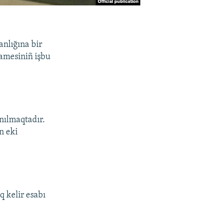
anlığına bir
namesiniñ işbu
nılmaqtadır.
n eki
q kelir esabı