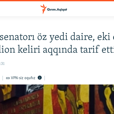
senatorı öz yedi daire, eki 
ion keliri aqqında tarif ett
:31
VPN-siz oquñız