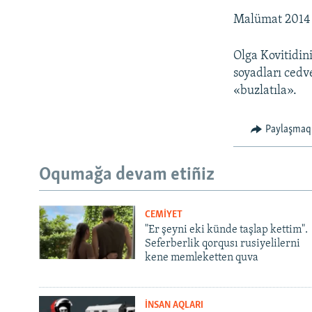
Malümat 2014 s
Olga Kovitidini
soyadları cedve
«buzlatıla».
Paylaşmaq
Oqumağa devam etiñiz
CEMİYET
"Er şeyni eki künde taşlap kettim".
Seferberlik qorqusı rusiyelilerni
kene memleketten quva
İNSAN AQLARI