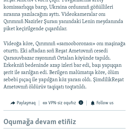
Reşat Ametov evden çıqtı. Tuvğanlarına arbiy
komissarlıqqa barıp, Ukraina ordusınıñ göñüllileri
sırasına yazılacağını ayttı. Videokameralar onı
Qırımnıñ Nazirler Şurası yanındaki Lenin meydanında
piket keçirilgende çıqardılar.
Videoğa köre, Qırımnıñ «samooboronası» onı maşinağa
oturttı. Eki aftadan soñ Reşat Ametovnıñ cesedi
Qarasuvbazar rayonınıñ Ortalan köyünde tapıldı.
Erkekniñ bedeninde azap izleri bar edi, başı yapışqan
şerit ile sarılğan edi. Berilgen malümatqa köre, ölüm
sebebi pıçaq ile yapılğan köz yarası oldı. ŞimdilikReşat
Ametovnıñ öldürüv taqiqatı toqtatıldı.
Paylaşmaq
VPN-siz oquñız
Follow us
Oqumağa devam etiñiz