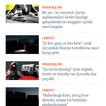
İNSAN AQLARI
Bir an – ve casussıñ. Qırım
mahkemeleri devlet hainligi
qabaatlavlarını daqqalar içinde
nasıl baqalar
CEMİYET
"Er kes qaça, er kes kete": cenk
Qırımdaki Rusiye turistlerine nasıl
barıp yetti
İNSAN AQLARI
"Qırım birdemligi" işini toqtattı,
tintüv ve tutuvlar ise Qırımda daa
çoq oldı
CEMİYET
"Haberlerge köre, yarıq bere
ekenler, amma biz bütünley
ekektriksizmiz"