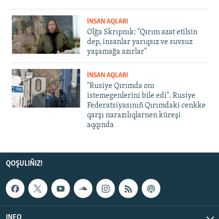
İNSAN AQLARI
Olğa Skrıpnık: "Qırım azat etilsin
dep, insanlar yarıqsız ve suvsuz
yaşamağa azırlar"
İNSAN AQLARI
"Rusiye Qırımda onı
istemegenlerini bile edi". Rusiye
Federatsiyasınıñ Qırımdaki cenkke
qarşı narazılıqlarnen küreşi
aqqında
QOŞULIÑIZ!
INFO