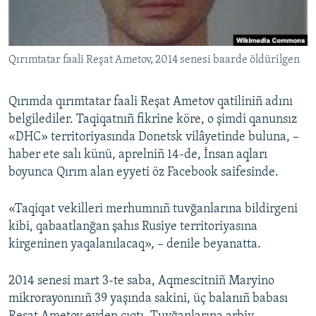
Русский
Українською
Qırımtatar faali Reşat Ametov, 2014 senesi baarde öldürilgen
QOŞULIÑIZ!
Qırımda qırımtatar faali Reşat Ametov qatiliniñ adını
belgilediler. Taqiqatnıñ fikrine köre, o şimdi qanunsız
«DHC» territoriyasında Donetsk vilâyetinde buluna, –
RFE/RS bütün saytları
haber ete salı künü, aprelniñ 14-de, İnsan aqları
boyunca Qırım alan eyyeti öz Facebook saifesinde.
«Taqiqat vekilleri merhumnıñ tuvğanlarına bildirgeni
kibi, qabaatlanğan şahıs Rusiye territoriyasına
kirgeninen yaqalanılacaq», – denile beyanatta.
2014 senesi mart 3-te saba, Aqmescitniñ Maryino
mikrorayonınıñ 39 yaşında sakini, üç balanıñ babası