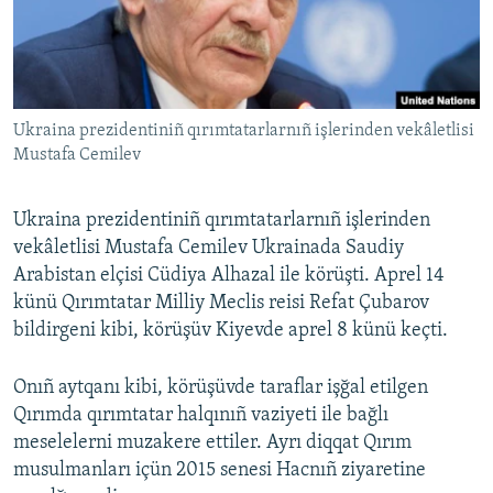
Русский
Українською
Ukraina prezidentiniñ qırımtatarlarnıñ işlerinden vekâletlisi
QOŞULIÑIZ!
Mustafa Cemilev
Ukraina prezidentiniñ qırımtatarlarnıñ işlerinden
RFE/RS bütün saytları
vekâletlisi Mustafa Cemilev Ukrainada Saudiy
Arabistan elçisi Cüdiya Alhazal ile körüşti. Aprel 14
künü Qırımtatar Milliy Meclis reisi Refat Çubarov
bildirgeni kibi, körüşüv Kiyevde aprel 8 künü keçti.
Onıñ aytqanı kibi, körüşüvde taraflar işğal etilgen
Qırımda qırımtatar halqınıñ vaziyeti ile bağlı
meselelerni muzakere ettiler. Ayrı diqqat Qırım
musulmanları içün 2015 senesi Hacnıñ ziyaretine