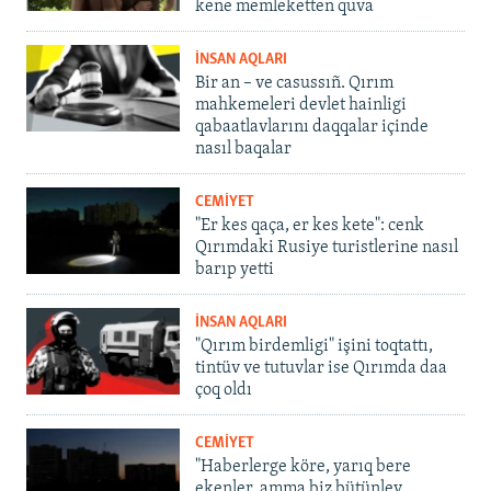
kene memleketten quva
İNSAN AQLARI
Bir an – ve casussıñ. Qırım
mahkemeleri devlet hainligi
qabaatlavlarını daqqalar içinde
nasıl baqalar
CEMİYET
"Er kes qaça, er kes kete": cenk
Qırımdaki Rusiye turistlerine nasıl
barıp yetti
İNSAN AQLARI
"Qırım birdemligi" işini toqtattı,
tintüv ve tutuvlar ise Qırımda daa
çoq oldı
CEMİYET
"Haberlerge köre, yarıq bere
ekenler, amma biz bütünley