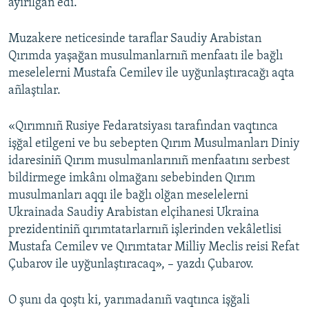
ayırılğan edi.
Muzakere neticesinde taraflar Saudiy Arabistan
Qırımda yaşağan musulmanlarnıñ menfaatı ile bağlı
meselelerni Mustafa Cemilev ile uyğunlaştıracağı aqta
añlaştılar.
«Qırımnıñ Rusiye Fedaratsiyası tarafından vaqtınca
işğal etilgeni ve bu sebepten Qırım Musulmanları Diniy
idaresiniñ Qırım musulmanlarınıñ menfaatını serbest
bildirmege imkânı olmağanı sebebinden Qırım
musulmanları aqqı ile bağlı olğan meselelerni
Ukrainada Saudiy Arabistan elçihanesi Ukraina
prezidentiniñ qırımtatarlarnıñ işlerinden vekâletlisi
Mustafa Cemilev ve Qırımtatar Milliy Meclis reisi Refat
Çubarov ile uyğunlaştıracaq», – yazdı Çubarov.
O şunı da qoştı ki, yarımadanıñ vaqtınca işğali