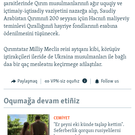
şaraitlerinde Qırım musulmanlarınıñ ağır uquqiy ve
içtimaiy-iqtisadiy vaziyetini nazarğa alıp, Saudiy
Arabistan Qırımnıñ 200 seyyası içün Hacnıñ maliyeviy
teminlevi Qırallığınıñ hayriye fondlarınıñ esabına
ödenilmesini tüşünecek.
Qırımtatar Milliy Meclis reisi aytqanı kibi, körüşüv
iştirakçileri ileride de Ukraina musulmanları ile bağlı
daa bir qaç mesleatnı keçirmege añlaştılar.
Paylaşmaq
VPN-siz oquñız
Follow us
Oqumağa devam etiñiz
CEMİYET
"Er şeyni eki künde taşlap kettim".
Seferberlik qorqusı rusiyelilerni