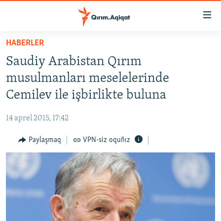
Link
açıqlığı
Esas
HABERLER
mündericege
HABERLER
Saudiy Arabistan Qırım
qaytmaq
SİYASET
Baş
musulmanları meselelerinde
İQTİSADİYAT
navigatsiyağa
Cemilev ile işbirlikte buluna
qaytmaq
CEMİYET
Qıdıruvğa
14 aprel 2015, 17:42
MEDENİYET
qaytmaq
Paylaşmaq
VPN-siz oquñız
İNSAN AQLARI
VİDEO
SÜRET
BLOGLAR
FİKİR