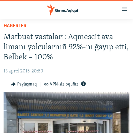
Link
açıqlığı
Esas
HABERLER
mündericege
HABERLER
Matbuat vastaları: Aqmescit ava
qaytmaq
SİYASET
Baş
limanı yolcularnıñ 92%-nı ğayıp etti,
İQTİSADİYAT
navigatsiyağa
Belbek – 100%
qaytmaq
CEMİYET
Qıdıruvğa
13 aprel 2015, 20:50
MEDENİYET
qaytmaq
Paylaşmaq
VPN-siz oquñız
İNSAN AQLARI
VİDEO
SÜRET
BLOGLAR
FİKİR