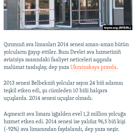
Русский
Українською
QOŞULIÑIZ!
Qırımnıñ ava limanları 2014 senesi aman-aman bütün
yolcularnı ğayıp ettiler. Bunı Devlet ava hızmetiniñ
aviatsiya saasındaki faaliyet neticeleri aqqında
RFE/RS bütün saytları
malümat tasdıqlay, dep yaza
Ukrainskaya pravda
.
2013 senesi Belbekniñ yolcular sayısı 24 biñ adamnı
teşkil etken edi, şu cümleden 10 biñi halqara
uçuşlarda. 2014 senesi uçuşlar olmadı.
Aqmescit ava limanı işğalden evel 1,2 million yolcuğa
hızmet etken edi. 2014 senesi ise yalıñız 96,5 biñ kişi
(-92%) ava limanından faydalandı, dep yaza neşir.