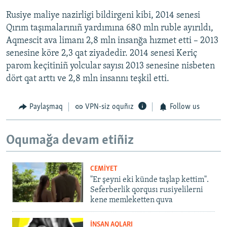
Rusiye maliye nazirligi bildirgeni kibi, 2014 senesi
Qırım taşımalarınıñ yardımına 680 mln ruble ayırıldı,
Aqmescit ava limanı 2,8 mln insanğa hızmet etti – 2013
senesine köre 2,3 qat ziyadedir. 2014 senesi Keriç
parom keçitiniñ yolcular sayısı 2013 senesine nisbeten
dört qat arttı ve 2,8 mln insannı teşkil etti.
Paylaşmaq
VPN-siz oquñız
Follow us
Oqumağa devam etiñiz
CEMİYET
"Er şeyni eki künde taşlap kettim".
Seferberlik qorqusı rusiyelilerni
kene memleketten quva
İNSAN AQLARI