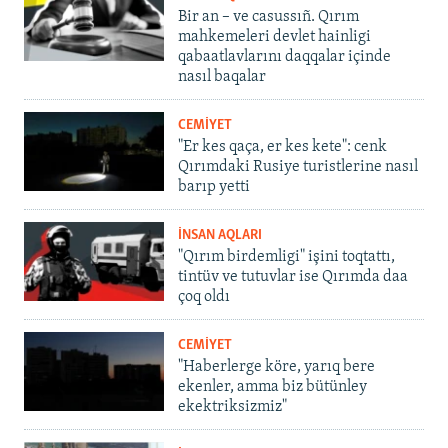
Bir an – ve casussıñ. Qırım
mahkemeleri devlet hainligi
qabaatlavlarını daqqalar içinde
nasıl baqalar
CEMİYET
"Er kes qaça, er kes kete": cenk
Qırımdaki Rusiye turistlerine nasıl
barıp yetti
İNSAN AQLARI
"Qırım birdemligi" işini toqtattı,
tintüv ve tutuvlar ise Qırımda daa
çoq oldı
CEMİYET
"Haberlerge köre, yarıq bere
ekenler, amma biz bütünley
ekektriksizmiz"