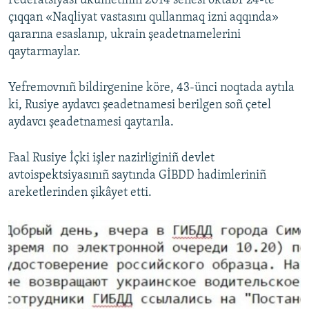
Federatsiyası ükümetiniñ 2014 senesi oktâbr 24-te
çıqqan «Naqliyat vastasını qullanmaq izni aqqında»
qararına esaslanıp, ukrain şeadetnamelerini
qaytarmaylar.
Yefremovnıñ bildirgenine köre, 43-ünci noqtada aytıla
ki, Rusiye aydavcı şeadetnamesi berilgen soñ çetel
aydavcı şeadetnamesi qaytarıla.
Faal Rusiye İçki işler nazirliginiñ devlet
avtoispektsiyasınıñ saytında GİBDD hadimleriniñ
areketlerinden şikâyet etti.