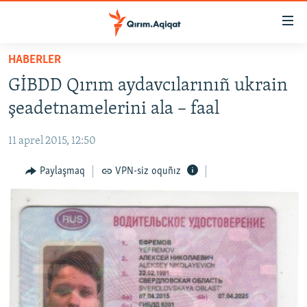
Link
açıqlığı
Esas
HABERLER
mündericege
HABERLER
GİBDD Qırım aydavcılarınıñ ukrain
qaytmaq
SİYASET
Baş
şeadetnamelerini ala – faal
İQTİSADİYAT
navigatsiyağa
qaytmaq
11 aprel 2015, 12:50
CEMİYET
Qıdıruvğa
MEDENİYET
Paylaşmaq
VPN-siz oquñız
qaytmaq
İNSAN AQLARI
VİDEO
SÜRET
BLOGLAR
FİKİR