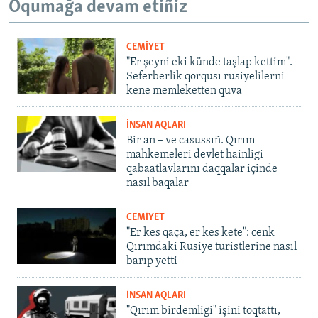
Oqumağa devam etiñiz
CEMİYET
"Er şeyni eki künde taşlap kettim".
Seferberlik qorqusı rusiyelilerni
kene memleketten quva
İNSAN AQLARI
Bir an – ve casussıñ. Qırım
mahkemeleri devlet hainligi
qabaatlavlarını daqqalar içinde
nasıl baqalar
CEMİYET
"Er kes qaça, er kes kete": cenk
Qırımdaki Rusiye turistlerine nasıl
barıp yetti
İNSAN AQLARI
"Qırım birdemligi" işini toqtattı,