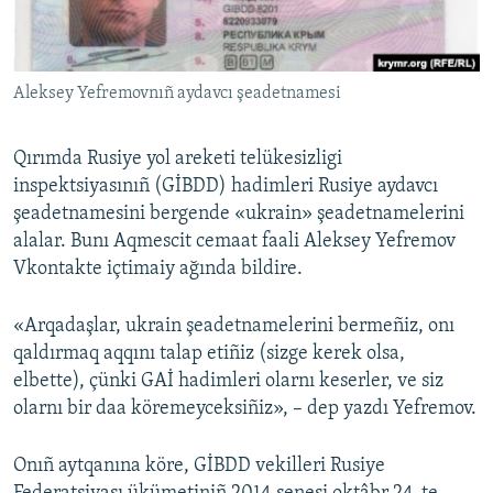
Русский
Українською
Aleksey Yefremovnıñ aydavcı şeadetnamesi
QOŞULIÑIZ!
Qırımda Rusiye yol areketi telükesizligi
inspektsiyasınıñ (GİBDD) hadimleri Rusiye aydavcı
şeadetnamesini bergende «ukrain» şeadetnamelerini
RFE/RS bütün saytları
alalar. Bunı Aqmescit cemaat faali Aleksey Yefremov
Vkontakte içtimaiy ağında bildire.
«Arqadaşlar, ukrain şeadetnamelerini bermeñiz, onı
qaldırmaq aqqını talap etiñiz (sizge kerek olsa,
elbette), çünki GAİ hadimleri olarnı keserler, ve siz
olarnı bir daa köremeyceksiñiz», – dep yazdı Yefremov.
Onıñ aytqanına köre, GİBDD vekilleri Rusiye