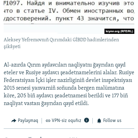
Aleksey Yefremovnıñ Qırımdaki GİBDD hadimlerinden
şikâyeti
Al-azırda Qırım aydavcıları naqliyatnı ğayrıdan qayd
eteler ve Rusiye aydavcı şeadetnamelerini alalar. Rusiye
Federatsiyası İçki işler nazirliginiñ devlet inspektsiyası
2015 senesi yanvarniñ soñunda bergen malümatına
köre, 205 biñ aydavcı şeadetnamesi berildi ve 177 biñ
naqliyat vastası ğayrıdan qayd etildi.
Paylaşmaq
VPN-siz oquñız
Follow us