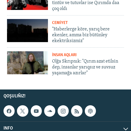
tintüv ve tutuvlar ise Qırımda daa
çoq oldı
CEMİYET
"Haberlerge köre, yarıq bere
ekenler, amma biz bütünley
ekektriksizmiz"
İNSAN AQLARI
Olğa Skrıpnık: "Qırım azat etilsin
dep, insanlar yarıqsız ve suvsuz
yaşamağa azırlar"
QOŞULIÑIZ!
INFO