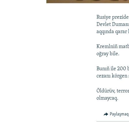
Rusiye prezide
Devlet Dumasın
aqqında qarar l
Kremlniñ matbu
oğray bile.
Bunıñ ile 200 b
cezanı körgen ş
Öldürüv, terro
olmaycaq.
Paylaşmaq