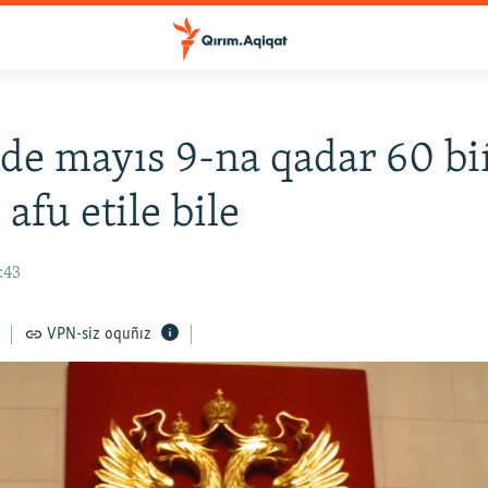
de mayıs 9-na qadar 60 bi
afu etile bile
:43
VPN-siz oquñız