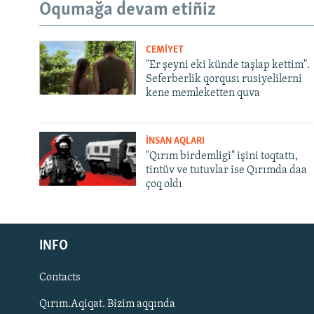
Oqumağa devam etiñiz
CEMİYET
"Er şeyni eki künde taşlap kettim".
Seferberlik qorqusı rusiyelilerni
kene memleketten quva
İNSAN AQLARI
"Qırım birdemligi" işini toqtattı,
tintüv ve tutuvlar ise Qırımda daa
çoq oldı
Русский
INFO
Українською
Contacts
QOŞULIÑIZ!
Qırım.Aqiqat. Bizim aqqında