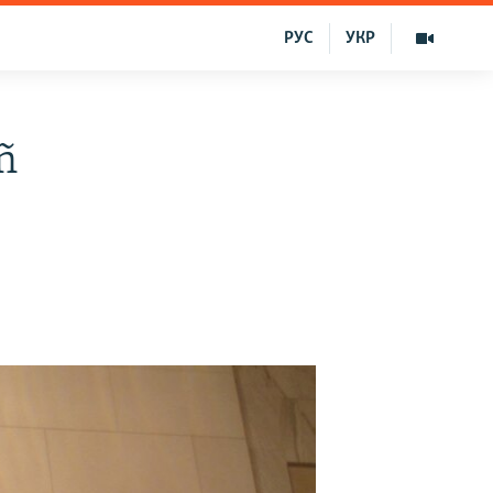
РУС
УКР
ñ