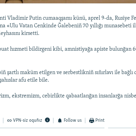
nti Vladimir Putin cumaaqşamı künü, aprel 9-da, Rusiye Fe
a «Ulu Vatan Cenkinde Ğalebeniñ 70 yıllığı munasebeti i
eyhasını kirsetti.
at hızmeti bildirgeni kibi, amnistiyağa apiste bulunğan 6
iñ şartlı maküm etilgen ve serbestlikniñ sıñırlavı ile bağl
ahıslar afu etile bile.
rizm, ekstremizm, cebirlikte qabaatlanğan insanlarğa nisb
VPN-siz oquñız
Follow us
Print