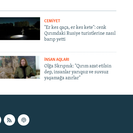
CEMİYET
"Er kes qaça, er kes kete": cenk
Qırımdaki Rusiye turistlerine nasıl
barıp yetti
İNSAN AQLARI
Olğa Skrıpnık: "Qırım azat etilsin
dep, insanlar yarıqsız ve suvsuz
yaşamağa azırlar"