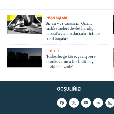
İNSAN AQLARI
Bir an – ve casussıñ. Qırım
mahkemeleri devlet hainligi
qabaatlavlarını daqqalar içinde
nasıl baqalar
CEMİYET
"Haberlerge köre, yarıq bere
ekenler, amma biz bütünley
ekektriksizmiz"
QOŞULIÑIZ!