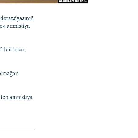
deratsiyasınıñ
le» amnistiya
0 biñ insan
ı olmağan
eten amnistiya